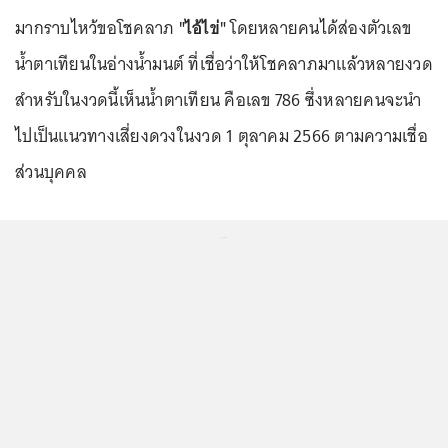
มากราบไหว้ขอโชคลาภ
"ไอ้ไข่"
โดยหลายคนได้ส่องตัวเลข
น้ำตาเทียนในอ่างน้ำมนต์ ที่เชื่อว่าให้โชคลาภมาแล้วหลายงวด
สำหรับในงวดนี้เห็นน้ำตาเทียน คือเลข 786 ซึ่งหลายคนจะนำ
ไปเป็นแนวทางเสี่ยงดวงในงวด 1 ตุลาคม 2566 ตามความเชื่อ
ส่วนบุคคล
...