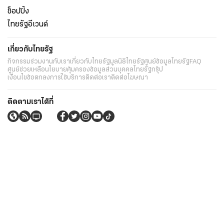
ช็อปปิ้ง
ไทยรัฐอีเวนต์
เกี่ยวกับไทยรัฐ
กิจกรรม
ร่วมงานกับเรา
เกี่ยวกับไทยรัฐ
มูลนิธิไทยรัฐ
ศูนย์ข้อมูลไทยรัฐ
FAQ
ศูนย์ช่วยเหลือ
นโยบายคุ้มครองข้อมูลส่วนบุคคลไทยรัฐกรุ๊ป
เงื่อนไขข้อตกลงการใช้บริการ
ติดต่อเรา
ติดต่อโฆษณา
ติดตามเราได้ที่
Application
My THAIRATH