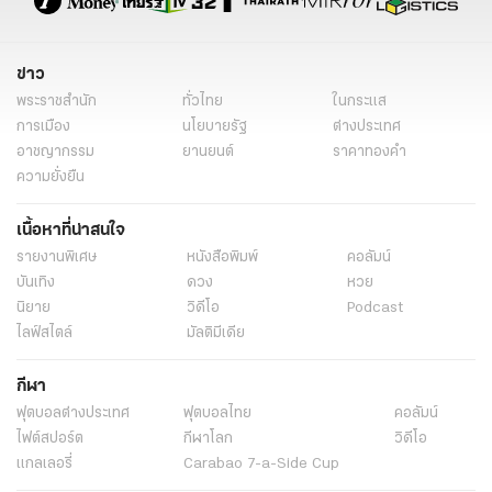
วัดโบสถ์ราษฎรศรัทธา
อ่างทอง
หวย
ข่าว
พระราชสำนัก
ทั่วไทย
ในกระแส
การเมือง
นโยบายรัฐ
ต่างประเทศ
อาชญากรรม
ยานยนต์
ราคาทองคำ
ความยั่งยืน
เนื้อหาที่น่าสนใจ
รายงานพิเศษ
หนังสือพิมพ์
คอลัมน์
บันเทิง
ดวง
หวย
นิยาย
วิดีโอ
Podcast
ไลฟ์สไตล์
มัลติมีเดีย
กีฬา
ฟุตบอลต่่างประเทศ
ฟุตบอลไทย
คอลัมน์
ไฟต์สปอร์ต
กีฬาโลก
วิดีโอ
แกลเลอรี่
Carabao 7-a-Side Cup