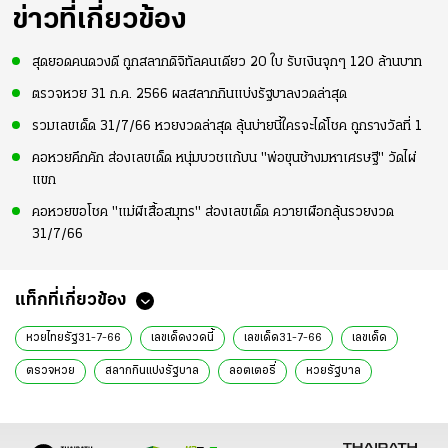
ข่าวที่เกี่ยวข้อง
สุดยอดคนดวงดี ถูกสลากดิจิทัลคนเดียว 20 ใบ รับเงินจุกๆ 120 ล้านบาท
ตรวจหวย 31 ก.ค. 2566 ผลสลากกินแบ่งรัฐบาลงวดล่าสุด
รวมเลขเด็ด 31/7/66 หวยงวดล่าสุด ลุ้นบ่ายนี้ใครจะได้โชค ถูกรางวัลที่ 1
คอหวยคึกคัก ส่องเลขเด็ด หนุ่มบวชแก้บน "พ่อขุนช้างมหาเศรษฐี" วัดไผ่
แขก
คอหวยขอโชค "แม่ผีเสื้อสมุทร" ส่องเลขเด็ด ควายเผือกลุ้นรวยงวด
31/7/66
แท็กที่เกี่ยวข้อง
หวยไทยรัฐ31-7-66
เลขเด็ดงวดนี้
เลขเด็ด31-7-66
เลขเด็ด
ตรวจหวย
สลากกินแบ่งรัฐบาล
ลอตเตอรี่
หวยรัฐบาล
เลขเด็ด 31 ก.ค. 66
หวย 31 ก.ค. 66
สถิติหวย 31 กรกฎาคม
สถิติหวยออกวันจันทร์
สถิติหวยย้อนหลัง
เจ้าแม่ตะเคียน