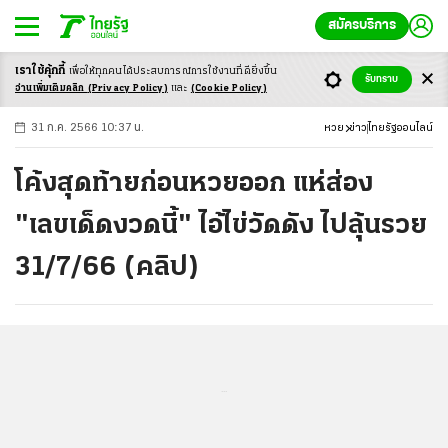
สมัครบริการ
เราใช้คุ้กกี้
เพื่อให้ทุกคนได้ประสบ
การณ์การใช้งานที่ดียิ่งขึ้น
+
ก
ก
-ก
รับทราบ
อ่านเพิ่มเติมคลิก
(Privacy Policy)
และ
(Cookie Policy)
31 ก.ค. 2566 10:37 น.
หวย
ข่าว
ไทยรัฐออนไลน์
โค้งสุดท้ายก่อนหวยออก แห่ส่อง
"เลขเด็ดงวดนี้" ไอ้ไข่วัดดัง ไปลุ้นรวย
31/7/66 (คลิป)
...