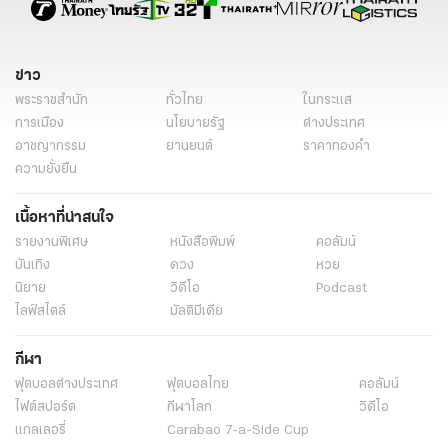
อาศรมฤาษีเณร
เลขเด็ดฤาษีเณร
วัดสว่างอารมณ์
คําชะโนด
สถิติหวย
แม่น้ำหนึ่ง
เจ๊ฟองเบียร์
ไอ้ไข่
ท้าวเวสสุวรรณ
ข่าว
หวย
พระราชสำนัก
ทั่วไทย
ในกระแส
การเมือง
นโยบายรัฐ
ต่างประเทศ
อาชญากรรม
ยานยนต์
ราคาทองคำ
ความยั่งยืน
เนื้อหาที่น่าสนใจ
รายงานพิเศษ
หนังสือพิมพ์
คอลัมน์
บันเทิง
ดวง
หวย
นิยาย
วิดีโอ
Podcast
ไลฟ์สไตล์
มัลติมีเดีย
กีฬา
ฟุตบอลต่่างประเทศ
ฟุตบอลไทย
คอลัมน์
ไฟต์สปอร์ต
กีฬาโลก
วิดีโอ
แกลเลอรี่
Carabao 7-a-Side Cup