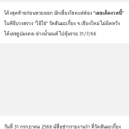
โค้งสุดท้ายก่อนหวยออก นักเสี่ยงโชคแห่ส่อง
"เลขเด็ดงวดนี้"
ในพิธีบวงสรวง "ไอ้ไข่" วัดสันมะเกี๋ยง จ.เชียงใหม่ ไม่ผิดหวัง
ได้เลขธูปมงคล-อ่างน้ำมนต์ ไปลุ้นรวย 31/7/66
วันที่ 31 กรกฎาคม 2566 ผู้สื่อข่าวรายงานว่า ที่วัดสันมะเกี๋ยง