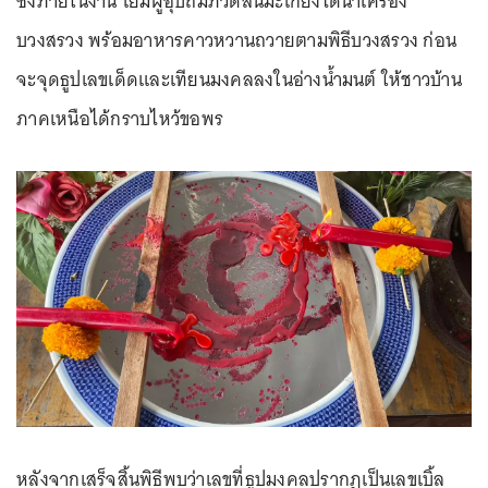
ซึ่งภายในงาน โยมผู้อุปถัมภ์วัดสันมะเกี๋ยงได้นำเครื่อง
บวงสรวง พร้อมอาหารคาวหวานถวายตามพิธีบวงสรวง ก่อน
จะจุดธูปเลขเด็ดและเทียนมงคลลงในอ่างน้ำมนต์ ให้ชาวบ้าน
ภาคเหนือได้กราบไหว้ขอพร
หลังจากเสร็จสิ้นพิธีพบว่าเลขที่ธูปมงคลปรากฏเป็นเลขเบิ้ล