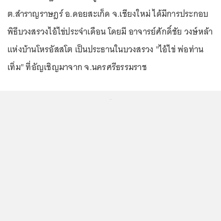
ต.สำราญราษฎร์ อ.ดอยสะเก็ด จ.เชียงใหม่ ได้มีการประกอบ
พิธีบวงสรวงไอ้ไข่ประจำเดือน โดยมี อาจารย์ศักดิ์ชัย วงษ์หล้า
แห่งบ้านโหรอัสสโต เป็นประธานในบวงสรวง "ไอ้ไข่ พ่อท่าน
เทิ่ม" ที่อัญเชิญมาจาก จ.นครศรีธรรมราช
...