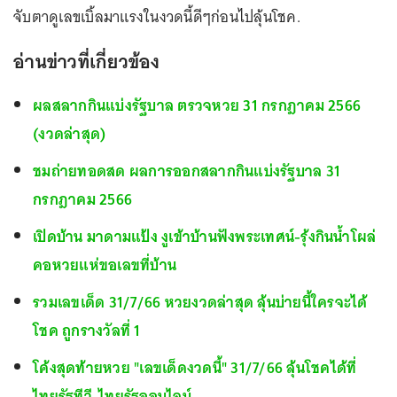
จับตาดูเลขเบิ้ลมาแรงในงวดนี้ดีๆก่อนไปลุ้นโชค.
อ่านข่าวที่เกี่ยวข้อง
ผลสลากกินแบ่งรัฐบาล ตรวจหวย 31 กรกฎาคม 2566
(งวดล่าสุด)
ชมถ่ายทอดสด ผลการออกสลากกินแบ่งรัฐบาล 31
กรกฎาคม 2566
เปิดบ้าน มาดามแป้ง งูเข้าบ้านฟังพระเทศน์-รุ้งกินน้ำโผล่
คอหวยแห่ขอเลขที่บ้าน
รวมเลขเด็ด 31/7/66 หวยงวดล่าสุด ลุ้นบ่ายนี้ใครจะได้
โชค ถูกรางวัลที่ 1
โค้งสุดท้ายหวย "เลขเด็ดงวดนี้" 31/7/66 ลุ้นโชคได้ที่
ไทยรัฐทีวี-ไทยรัฐออนไลน์