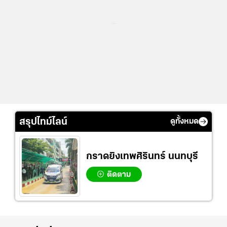
...
สรุปไทม์ไลน์
ดูทั้งหมด
กราดยิงเทพศิรินทร์ นนทบุรี
ติดตาม