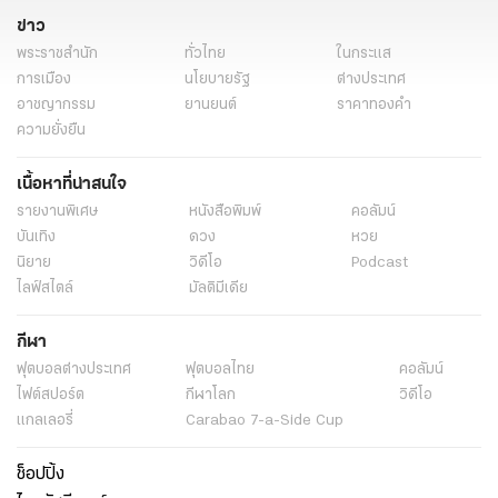
ข่าว
พระราชสำนัก
ทั่วไทย
ในกระแส
การเมือง
นโยบายรัฐ
ต่างประเทศ
อาชญากรรม
ยานยนต์
ราคาทองคำ
ความยั่งยืน
เนื้อหาที่น่าสนใจ
รายงานพิเศษ
หนังสือพิมพ์
คอลัมน์
บันเทิง
ดวง
หวย
นิยาย
วิดีโอ
Podcast
ไลฟ์สไตล์
มัลติมีเดีย
กีฬา
ฟุตบอลต่่างประเทศ
ฟุตบอลไทย
คอลัมน์
ไฟต์สปอร์ต
กีฬาโลก
วิดีโอ
แกลเลอรี่
Carabao 7-a-Side Cup
ช็อปปิ้ง