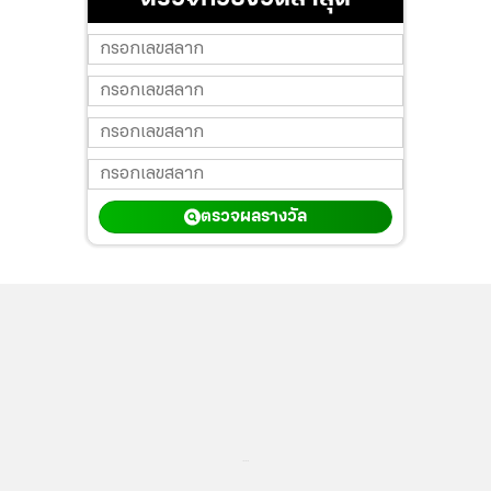
ตรวจผลรางวัล
...