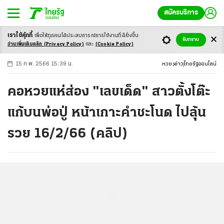
สมัครบริการ
เราใช้คุ้กกี้
เพื่อให้ทุกคนได้ประสบ
การณ์การใช้งานที่ดียิ่งขึ้น
+
ก
ก
-ก
รับทราบ
อ่านเพิ่มเติมคลิก
(Privacy Policy)
และ
(Cookie Policy)
15 ก.พ. 2566 15:39 น.
หวย
ข่าว
ไทยรัฐออนไลน์
คอหวยแห่ส่อง "เลขเด็ด" สาวตั้งโต๊ะ
แก้บนพ่อปู่ หน้าเกาะคำชะโนด ไปลุ้น
รวย 16/2/66 (คลิป)
...