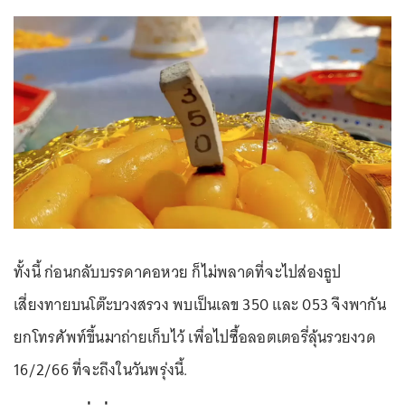
ทั้งนี้ ก่อนกลับบรรดาคอหวย ก็ไม่พลาดที่จะไปส่องธูป
เสี่ยงทายบนโต๊ะบวงสรวง พบเป็นเลข 350 และ 053 จึงพากัน
ยกโทรศัพท์ขึ้นมาถ่ายเก็บไว้ เพื่อไปซื้อลอตเตอรี่ลุ้นรวยงวด
16/2/66 ที่จะถึงในวันพรุ่งนี้.