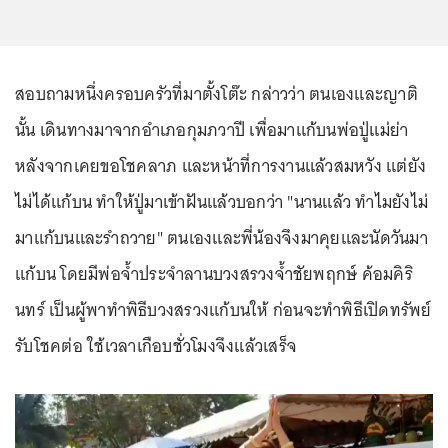
สอบถามหนึ่งครอบครัวที่มาตั้งโต๊ะ กล่าวว่า ตนเองและญาติ
นั้น เดินทางมาจากอำเภอกุมภวาปี เพื่อมาแก้บนพ่อปู่แม่ย่า
หลังจากเคยขอโชคลาภ และหน้าที่การงานแล้วสมหวัง แต่ยัง
ไม่ได้แก้บน ทำให้ปู่มาเข้าฝันแล้วบอกว่า "นานแล้ว ทำไมยังไม่
มาแก้บนและรำถวาย" ตนเองและพี่น้องจึงมาคุยและนัดวันมา
แก้บน โดยมีพ่อจ้ำประจำลานบวงสรวงจ้ำชัยพฤกษ์ ค้อมคิริ
นทร์ เป็นผู้พาทำพิธีบวงสรวงแก้บนให้ ก่อนจะทำพิธีเปิดทรัพย์
รับโชคต่อ ใช้เวลาเกือบชั่วโมงจึงแล้วเสร็จ