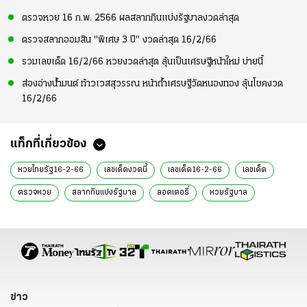
ตรวจหวย 16 ก.พ. 2566 ผลสลากกินแบ่งรัฐบาลงวดล่าสุด
ตรวจสลากออมสิน "พิเศษ 3 ปี" งวดล่าสุด 16/2/66
รวมเลขเด็ด 16/2/66 หวยงวดล่าสุด ลุ้นเป็นเศรษฐีหน้าใหม่ บ่ายนี้
ส่องอ่างน้ำมนต์ ท้าวเวสสุวรรณ หน้าถ้ำเศรษฐีวัดหนองทอง ลุ้นโชคงวด
16/2/66
แท็กที่เกี่ยวข้อง
หวยไทยรัฐ16-2-66
เลขเด็ดงวดนี้
เลขเด็ด16-2-66
เลขเด็ด
ตรวจหวย
สลากกินแบ่งรัฐบาล
ลอตเตอรี่
หวยรัฐบาล
เลขเด็ด 16 ก.พ. 66
หวย 16 ก.พ. 66
สถิติหวย 16 กุมภาพันธ์
สถิติหวยออกวันพฤหัส
สถิติหวยย้อนหลัง
เจ้าแม่ตะเคียน
อาศรมฤาษีเณร
เลขเด็ดฤาษีเณร
วัดสว่างอารมณ์
คําชะโนด
สถิติหวย
แม่น้ำหนึ่ง
ไอ้ไข่
เจ๊ฟองเบียร์
ท้าวเวสสุวรรณ
ข่าว
หวย