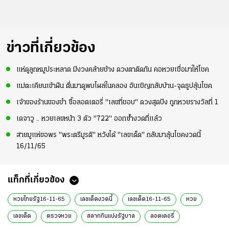
ข่าวที่เกี่ยวข้อง
แห่ดูลูกหมูประหลาด มีงวงคล้ายช้าง ดวงตาติดกัน คอหวยเชื่อมาให้โชค
แม่ตะเคียนเข้าฝัน ตื่นมาดูพบโผล่ในคลอง อันเชิญกลับบ้าน-จุดธูปลุ้นโชค
เจ้าของร้านของชำ ซื้อลอตเตอรี่ "เลขที่ชอบ" ดวงสุดปัง ถูกหวยรางวัลที่ 1
เดจาวู .. หวยเลขหน้า 3 ตัว "722" ออกซ้ำงวดที่แล้ว
สายมูแห่ขอพร "พระตรีมูรติ" หวังได้ "เลขเด็ด" กลับมาลุ้นโชคงวดนี้
16/11/65
แท็กที่เกี่ยวข้อง
หวยไทยรัฐ16-11-65
เลขเด็ดงวดนี้
เลขเด็ด16-11-65
หวย
เลขเด็ด
ตรวจหวย
สลากกินแบ่งรัฐบาล
ลอตเตอรี่