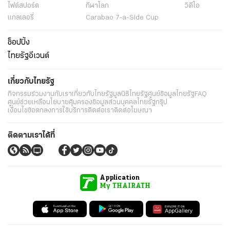
ไฟต์สปอร์ต
กีฬาโลก
วิดีโอ
แกลเลอรี่
Carabao 7-a-Side Cup
ช็อปปิ้ง
ไทยรัฐอีเวนต์
เกี่ยวกับไทยรัฐ
กิจกรรม
ร่วมงานกับเรา
เกี่ยวกับไทยรัฐ
มูลนิธิไทยรัฐ
ศูนย์ข้อมูลไทยรัฐ
FAQ
ศูนย์ช่วยเหลือ
นโยบายคุ้มครองข้อมูลส่วนบุคคลไทยรัฐกรุ๊ป
เงื่อนไขข้อตกลงการใช้บริการ
ติดต่อเรา
ติดต่อโฆษณา
ติดตามเราได้ที่
Application
My THAIRATH