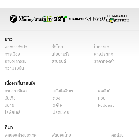
หวยรัฐบาล
เลขเด็ด 16 พ.ย. 65
หวย 1 พ.ย. 65
สถิติหวยออกวันพุธ
สถิติหวยย้อนหลัง
เจ้าแม่ตะเคียน
อาศรมฤาษีเณร
เลขเด็ดฤาษีเณร
วัดสว่างอารมณ์
คําชะโนด
สถิติหวย
แม่น้ำหนึ่ง
ไอ้ไข่
เจ๊ฟองเบียร์
ท้าวเวสสุวรรณ
ข่าว
พระราชสำนัก
ทั่วไทย
ในกระแส
การเมือง
นโยบายรัฐ
ต่างประเทศ
อาชญากรรม
ยานยนต์
ราคาทองคำ
ความยั่งยืน
เนื้อหาที่น่าสนใจ
รายงานพิเศษ
หนังสือพิมพ์
คอลัมน์
บันเทิง
ดวง
หวย
นิยาย
วิดีโอ
Podcast
ไลฟ์สไตล์
มัลติมีเดีย
กีฬา
ฟุตบอลต่่างประเทศ
ฟุตบอลไทย
คอลัมน์