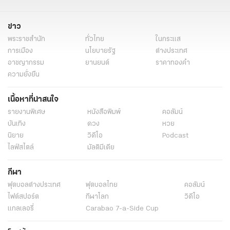
สถิติหวย
แม่น้ำหนึ่ง
ไอ้ไข่
เจ๊ฟองเบียร์
ท้าวเวสสุวรรณ
ข่าว
หวย
พระราชสำนัก
ทั่วไทย
ในกระแส
การเมือง
นโยบายรัฐ
ต่างประเทศ
อาชญากรรม
ยานยนต์
ราคาทองคำ
ความยั่งยืน
เนื้อหาที่น่าสนใจ
รายงานพิเศษ
หนังสือพิมพ์
คอลัมน์
บันเทิง
ดวง
หวย
นิยาย
วิดีโอ
Podcast
ไลฟ์สไตล์
มัลติมีเดีย
กีฬา
ฟุตบอลต่่างประเทศ
ฟุตบอลไทย
คอลัมน์
ไฟต์สปอร์ต
กีฬาโลก
วิดีโอ
แกลเลอรี่
Carabao 7-a-Side Cup