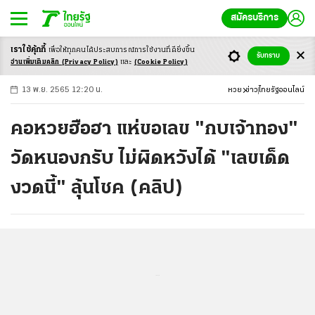
สมัครบริการ
เราใช้คุ้กกี้
เพื่อให้ทุกคนได้ประสบ
การณ์การใช้งานที่ดียิ่งขึ้น
+
ก
ก
-ก
รับทราบ
อ่านเพิ่มเติมคลิก
(Privacy Policy)
และ
(Cookie Policy)
13 พ.ย. 2565 12:20 น.
หวย
ข่าว
ไทยรัฐออนไลน์
คอหวยฮือฮา แห่ขอเลข "กบเจ้าทอง"
วัดหนองกรับ ไม่ผิดหวังได้ "เลขเด็ด
งวดนี้" ลุ้นโชค (คลิป)
...