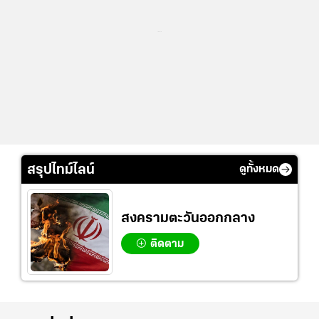
...
สรุปไทม์ไลน์
ดูทั้งหมด
สงครามตะวันออกกลาง
ติดตาม