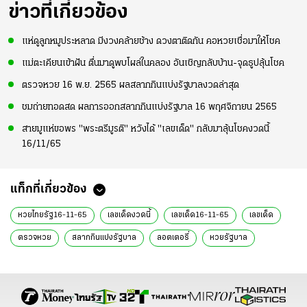
ข่าวที่เกี่ยวข้อง
แห่ดูลูกหมูประหลาด มีงวงคล้ายช้าง ดวงตาติดกัน คอหวยเชื่อมาให้โชค
แม่ตะเคียนเข้าฝัน ตื่นมาดูพบโผล่ในคลอง อันเชิญกลับบ้าน-จุดธูปลุ้นโชค
ตรวจหวย 16 พ.ย. 2565 ผลสลากกินแบ่งรัฐบาลงวดล่าสุด
ชมถ่ายทอดสด ผลการออกสลากกินแบ่งรัฐบาล 16 พฤศจิกายน 2565
สายมูแห่ขอพร "พระตรีมูรติ" หวังได้ "เลขเด็ด" กลับมาลุ้นโชคงวดนี้
16/11/65
แท็กที่เกี่ยวข้อง
หวยไทยรัฐ16-11-65
เลขเด็ดงวดนี้
เลขเด็ด16-11-65
เลขเด็ด
ตรวจหวย
สลากกินแบ่งรัฐบาล
ลอตเตอรี่
หวยรัฐบาล
เลขเด็ด 16 พ.ย. 65
สถิติหวย 1 พฤศจิกายน
หวย 1 พ.ย. 65
สถิติหวยออกวันพุธ
สถิติหวยย้อนหลัง
เจ้าแม่ตะเคียน
อาศรมฤาษีเณร
เลขเด็ดฤาษีเณร
วัดสว่างอารมณ์
คําชะโนด