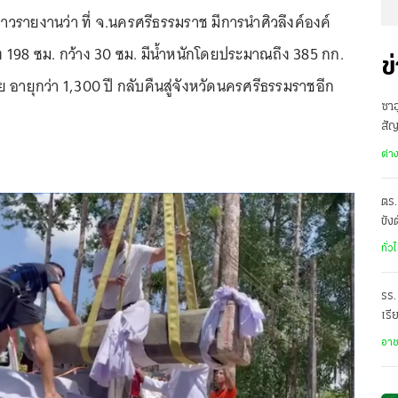
ื่อข่าวรายงานว่า ที่ จ.นครศรีธรรมราช มีการนำศิวลึงค์องค์
 198 ซม. กว้าง 30 ซม. มีน้ำหนักโดยประมาณถึง 385 กก.
ข
อายุกว่า 1,300 ปี กลับคืนสู่จังหวัดนครศรีธรรมราชอีก
ซาอ
สั
เดี
ต่า
ตร.
ขัง
อั
ทั่ว
รร.
เรี
ราด
อา