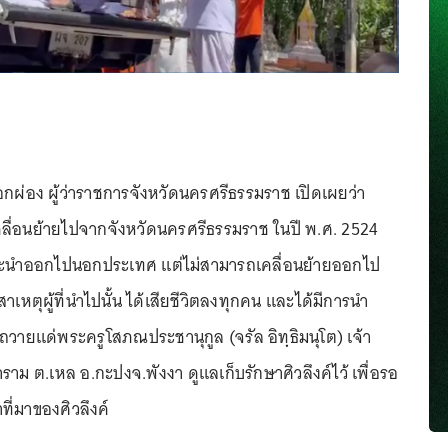
อกผ่อง ผู้ว่าราชการจังหวัดนครศรีธรรมราช เปิดเผยว่า
เคลื่อนย้ายไปจากจังหวัดนครศรีธรรมราช ในปี พ.ศ. 2524
่อจะนำออกไปนอกประเทศ แต่ไม่สามารถเคลื่อนย้ายออกไป
เหตุผู้ที่นำไปนั้น ได้เสียชีวิตลงทุกคน และได้มีการนำ
ว ถวายแด่พระครูโสภณประชานุกูล (จรัล อิทฺธิมนุโต) เจ้า
ม ต.เหล อ.กะปงจ.พังงา ดูแลเก็บรักษาศิวลึงค์ไว้ เพื่อรอ
่มาของศิวลึงค์