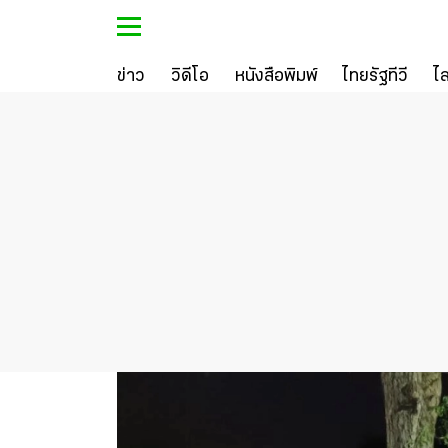
ข่าว
วิดีโอ
หนังสือพิมพ์
ไทยรัฐทีวี
ไ