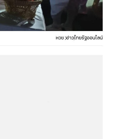
หวย
ข่าว
ไทยรัฐออนไลน์
...