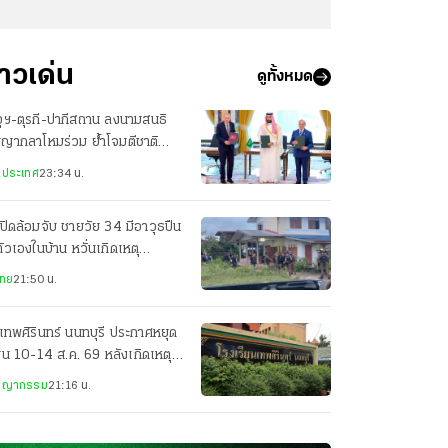
่าวเด่น
ดูทั้งหมด
ุฯ-ตุรกี-ปากีสถาน ลงนามสนธิ
ญญากลาโหมร่วม ย้ำโจมตีชาติ
ยวเท่ากับโจมตีทั้ง 3 ประเทศ
งประเทศ
23:34 น.
ปิดล้อมจับ ชายวัย 34 มีอาวุธปืน
ตัวเองในบ้าน หวั่นเกิดเหตุ
นตราย
ไทย
21:50 น.
เทพศิรินทร์ นนทบุรี ประกาศหยุด
ยน 10-14 ส.ค. 69 หลังเกิดเหตุก
ยิง
ชญากรรม
21:16 น.