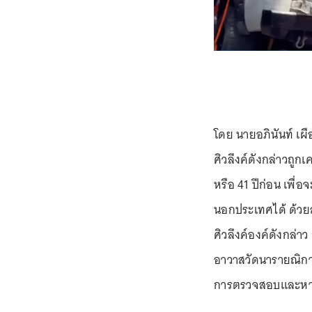
โดย นายอภินันท์ เผื
ศิวลึงค์ดังกล่าวถูก
หรือ 41 ปีก่อน เพื
นอกประเทศได้ ด้วยสา
ศิวลึงค์องค์ดังกล่า
อาวาสวัดนารายณิการา
การตรวจสอบและหาที