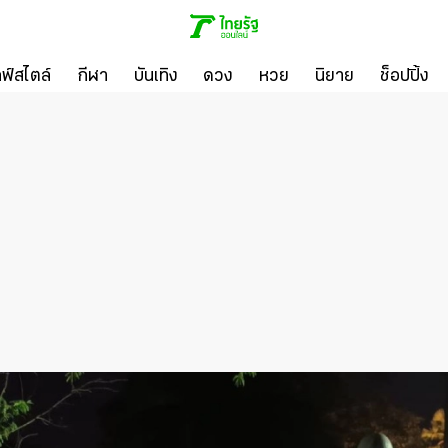
ลฟ์สไตล์
กีฬา
บันเทิง
ดวง
หวย
นิยาย
ช็อปปิ้ง