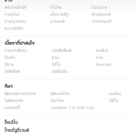
ข่าว
พระราชสำนัก
ทั่วไทย
ในกระแส
การเมือง
นโยบายรัฐ
ต่างประเทศ
อาชญากรรม
ยานยนต์
ราคาทองคำ
ความยั่งยืน
เนื้อหาที่น่าสนใจ
รายงานพิเศษ
หนังสือพิมพ์
คอลัมน์
บันเทิง
ดวง
หวย
นิยาย
วิดีโอ
Podcast
ไลฟ์สไตล์
มัลติมีเดีย
กีฬา
ฟุตบอลต่่างประเทศ
ฟุตบอลไทย
คอลัมน์
ไฟต์สปอร์ต
กีฬาโลก
วิดีโอ
แกลเลอรี่
Carabao 7-a-Side Cup
ช็อปปิ้ง
ไทยรัฐอีเวนต์