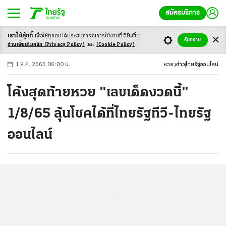
สมัครบริการ
เราใช้คุ้กกี้
เพื่อให้ทุกคนได้ประสบ
การณ์การใช้งานที่ดียิ่งขึ้น
+
ก
ก
-ก
รับทราบ
อ่านเพิ่มเติมคลิก
(Privacy Policy)
และ
(Cookie Policy)
1 ส.ค. 2565 06:00 น.
หวย
ข่าว
ไทยรัฐออนไลน์
โค้งสุดท้ายหวย "เลขเด็ดงวดนี้"
1/8/65 ลุ้นโชคได้ที่ไทยรัฐทีวี-ไทยรัฐ
ออนไลน์
...