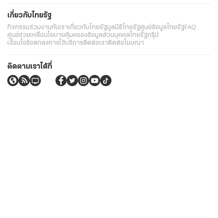
เกี่ยวกับไทยรัฐ
กิจกรรม
ร่วมงานกับเรา
เกี่ยวกับไทยรัฐ
มูลนิธิไทยรัฐ
ศูนย์ข้อมูลไทยรัฐ
FAQ
ศูนย์ช่วยเหลือ
นโยบายคุ้มครองข้อมูลส่วนบุคคลไทยรัฐกรุ๊ป
เงื่อนไขข้อตกลงการใช้บริการ
ติดต่อเรา
ติดต่อโฆษณา
ติดตามเราได้ที่
Application
My THAIRATH