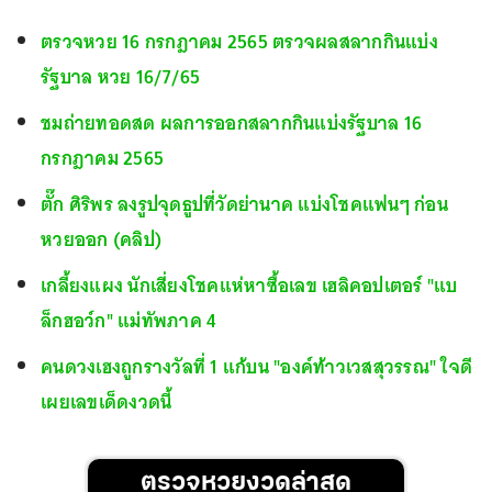
ตรวจหวย 16 กรกฎาคม 2565 ตรวจผลสลากกินแบ่ง
รัฐบาล หวย 16/7/65
ชมถ่ายทอดสด ผลการออกสลากกินแบ่งรัฐบาล 16
กรกฎาคม 2565
ตั๊ก ศิริพร ลงรูปจุดธูปที่วัดย่านาค แบ่งโชคแฟนๆ ก่อน
หวยออก (คลิป)
เกลี้ยงแผง นักเสี่ยงโชคแห่หาซื้อเลข เฮลิคอปเตอร์ "แบ
ล็กฮอว์ก" แม่ทัพภาค 4
คนดวงเฮงถูกรางวัลที่ 1 แก้บน "องค์ท้าวเวสสุวรรณ" ใจดี
เผยเลขเด็ดงวดนี้
ตรวจหวยงวดล่าสุด