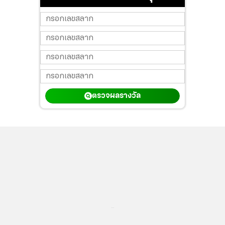
ตรวจผลรางวัล
...