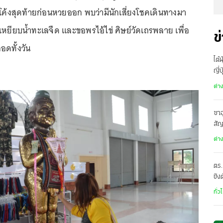
ช่วงโค้งสุดท้ายก่อนหวยออก พบว่ามีนักเสี่ยงโชคเดินทางมา
เหยียบน้ำทะเลจืด และขอพรไอ้ไข่ ศิษย์วัดเถรพลาย เพื่อ
ข
อดทั้งวัน
ไต้
ญี่
อพ
ต่า
ซาอ
สั
เดี
ต่า
ตร.
ขัง
อั
ทั่ว