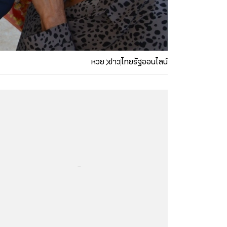
หวย
ข่าว
ไทยรัฐออนไลน์
...