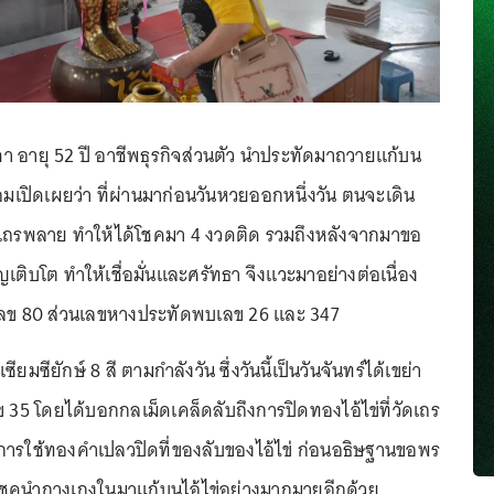
ภา อายุ 52 ปี อาชีพธุรกิจส่วนตัว นำประทัดมาถวายแก้บน
้อมเปิดเผยว่า ที่ผ่านมาก่อนวันหวยออกหนึ่งวัน ตนจะเดิน
วัดเถรพลาย ทำให้ได้โชคมา 4 งวดติด รวมถึงหลังจากมาขอ
ญเติบโต ทำให้เชื่อมั่นและศรัทธา จึงแวะมาอย่างต่อเนื่อง
้เลข 80 ส่วนเลขหางประทัดพบเลข 26 และ 347
ซียมซียักษ์ 8 สี ตามกำลังวัน ซึ่งวันนี้เป็นวันจันทร์ได้เขย่า
ลข 35 โดยได้บอกกลเม็ดเคล็ดลับถึงการปิดทองไอ้ไข่ที่วัดเถร
การใช้ทองคำเปลวปิดที่ของลับของไอ้ไข่ ก่อนอธิษฐานขอพร
ด้โชคนำกางเกงในมาแก้บนไอ้ไข่อย่างมากมายอีกด้วย.