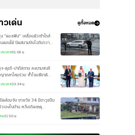
่าวเด่น
ดูทั้งหมด
ฝุ่น "ดอลฟิน" เคลื่อนตัวเข้าใกล้
ปุ่นตอนใต้ ปิดสนามบินโอกินาวา
ยพประชาชน-เจ็บ 3 ราย
งประเทศ
01:06 น.
ุฯ-ตุรกี-ปากีสถาน ลงนามสนธิ
ญญากลาโหมร่วม ย้ำโจมตีชาติ
ยวเท่ากับโจมตีทั้ง 3 ประเทศ
งประเทศ
23:34 น.
ปิดล้อมจับ ชายวัย 34 มีอาวุธปืน
ตัวเองในบ้าน หวั่นเกิดเหตุ
นตราย
ไทย
21:50 น.