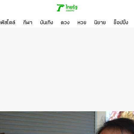
ลฟ์สไตล์
กีฬา
บันเทิง
ดวง
หวย
นิยาย
ช็อปปิ้ง