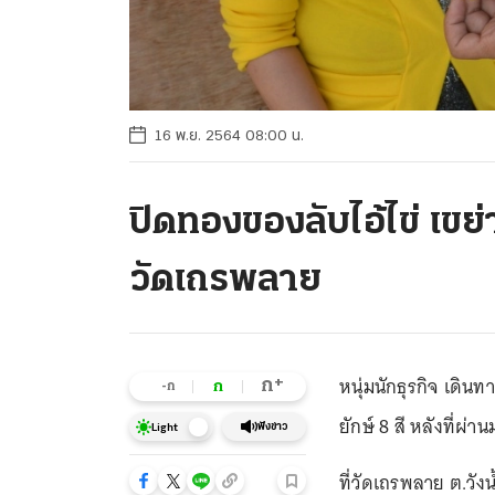
16 พ.ย. 2564 08:00 น.
ปิดทองของลับไอ้ไข่ เขย่
วัดเถรพลาย
หนุ่มนักธุรกิจ เดิน
+
ก
ก
-ก
ยักษ์ 8 สี หลังที่ผ
ฟังข่าว
Light
ที่วัดเถรพลาย ต.วังน้