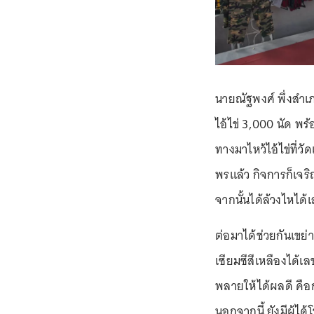
นายณัฐพงศ์ พึ่งสำเ
ไอ้ไข่ 3,000 นัด พร
ทางมาไหว้ไอ้ไข่ที่
พรแล้ว กิจการก็เจริ
จากนั้นได้ล้วงไหได
ต่อมาได้ช่วยกันเขย่าเ
เซียมซีสีเหลืองได้เ
พลายให้ได้ผลดี คือ
นอกจากนี้ ยังมีผู้ไ