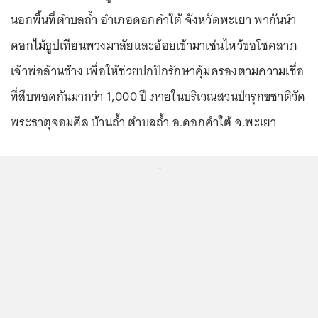
นอกพื้นที่ตำบลถ้ำ อำเภอดอกคำใต้ จังหวัดพะเยา พากันนำ
ดอกไม้ธูปเทียนพวงมาลัยและอ้อยเข้ามาเซ่นไหว้ขอโชคลาภ
เจ้าพ่อล้านช้าง เพื่อให้ช่วยปกปักรักษาคุ้มครองตามความเชื่อ
ที่สืบทอดกันมากว่า 1,000 ปี ภายในบริเวณสวนป่ารุกขชาติวัด
พระธาตุจอมศีล บ้านถ้ำ ตำบลถ้ำ อ.ดอกคำใต้ จ.พะเยา
...