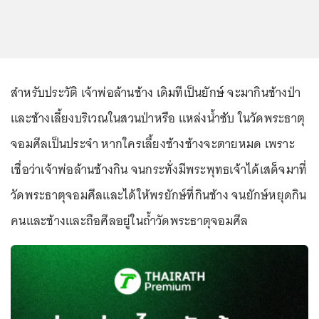
สำหรับประวัติ เจ้าพ่อล้านช้าง เดิมทีเป็นยักษ์ จะมากินช้างป่า
และช้างเลี้ยงบริเวณในสวนป่าหรือ แหล่งน้ำซับ ในวัดพระธาตุ
จอมศีลเป็นประจำ หากใครเลี้ยงช้างช้างจะตายหมด เพราะ
เชื่อว่าเจ้าพ่อล้านช้างกิน จนกระทั่งมีพระพุทธเจ้าได้เสด็จมาที่
วัดพระธาตุจอมศีลและได้ให้พรยักษ์ที่กินช้าง จนยักษ์หยุดกิน
คนและช้างและถือศีลอยู่ในถ้ำวัดพระธาตุจอมศีล