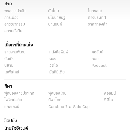
ข่าว
พระราชสำนัก
ทั่วไทย
ในกระแส
การเมือง
นโยบายรัฐ
ต่างประเทศ
อาชญากรรม
ยานยนต์
ราคาทองคำ
ความยั่งยืน
เนื้อหาที่น่าสนใจ
รายงานพิเศษ
หนังสือพิมพ์
คอลัมน์
บันเทิง
ดวง
หวย
นิยาย
วิดีโอ
Podcast
ไลฟ์สไตล์
มัลติมีเดีย
กีฬา
ฟุตบอลต่่างประเทศ
ฟุตบอลไทย
คอลัมน์
ไฟต์สปอร์ต
กีฬาโลก
วิดีโอ
แกลเลอรี่
Carabao 7-a-Side Cup
ช็อปปิ้ง
ไทยรัฐอีเวนต์