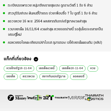
ทะเบียนรถพารวย หนุ่มเชียงรายสุดเฮง ถูกรางวัลที่ 1 รับ 6 ล้าน
สาวบุรีรัมย์เฮง ฝันคนชี้ป้ายรถ ช่วยเพื่อนซื้อ 7 ใบ ถูกที่ 1 รับ 6 ล้าน
ตรวจหวย 16 พ.ย. 2564 ผลสลากกินแบ่งรัฐบาลงวดล่าสุด
รวมเลขเด็ด 16/11/64 งวดล่าสุด หวยออกบ่ายนี้ รอลุ้นใครจะกลายเป็น
เศรษฐีใหม่
คอหวยขอโชคตะเคียนแม่ย่าโอรส กุมารทอง เฮให้เลขเด็ดตรงกัน (คลิป)
แท็กที่เกี่ยวข้อง
หวยไทยรัฐ16-11-64
เลขเด็ดงวดนี้
เลขเด็ด16-11-64
หวย
เลขเด็ด
ตรวจหวย
สลากกินแบ่งรัฐบาล
ลอตเตอรี่
หวยรัฐบาล
เลขเด็ด 16 พ.ย. 64
หวย 16 พ.ย. 64