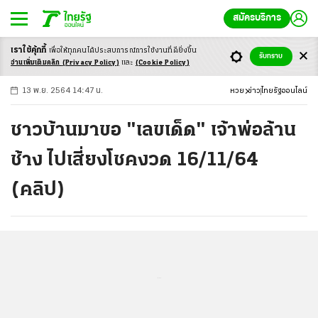
สมัครบริการ
เราใช้คุ้กกี้
เพื่อให้ทุกคนได้ประสบ
การณ์การใช้งานที่ดียิ่งขึ้น
+
ก
ก
-ก
รับทราบ
อ่านเพิ่มเติมคลิก
(Privacy Policy)
และ
(Cookie Policy)
13 พ.ย. 2564 14:47 น.
หวย
ข่าว
ไทยรัฐออนไลน์
ชาวบ้านมาขอ "เลขเด็ด" เจ้าพ่อล้าน
ช้าง ไปเสี่ยงโชคงวด 16/11/64
(คลิป)
...