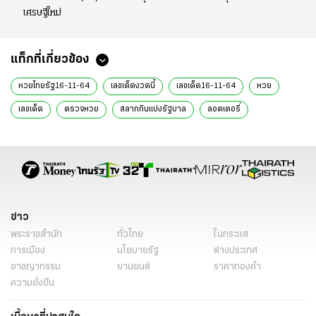
เศรษฐีใหม่
แท็กที่เกี่ยวข้อง
หวยไทยรัฐ16-11-64
เลขเด็ดงวดนี้
เลขเด็ด16-11-64
หวย
เลขเด็ด
ตรวจหวย
สลากกินแบ่งรัฐบาล
ลอตเตอรี่
หวยรัฐบาล
เลขเด็ด 16 พ.ย. 64
หวย 16 พ.ย. 64
ข่าว
พระราชสำนัก
ทั่วไทย
ในกระแส
การเมือง
นโยบายรัฐ
ต่างประเทศ
อาชญากรรม
ยานยนต์
ราคาทองคำ
ความยั่งยืน