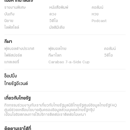
เนื้อหาที่น่าสนใจ
รายงานพิเศษ
หนังสือพิมพ์
คอลัมน์
บันเทิง
ดวง
หวย
นิยาย
วิดีโอ
Podcast
ไลฟ์สไตล์
มัลติมีเดีย
กีฬา
ฟุตบอลต่่างประเทศ
ฟุตบอลไทย
คอลัมน์
ไฟต์สปอร์ต
กีฬาโลก
วิดีโอ
แกลเลอรี่
Carabao 7-a-Side Cup
ช็อปปิ้ง
ไทยรัฐอีเวนต์
เกี่ยวกับไทยรัฐ
กิจกรรม
ร่วมงานกับเรา
เกี่ยวกับไทยรัฐ
มูลนิธิไทยรัฐ
ศูนย์ข้อมูลไทยรัฐ
FAQ
ศูนย์ช่วยเหลือ
นโยบายคุ้มครองข้อมูลส่วนบุคคลไทยรัฐกรุ๊ป
เงื่อนไขข้อตกลงการใช้บริการ
ติดต่อเรา
ติดต่อโฆษณา
ติดตามเราได้ที่