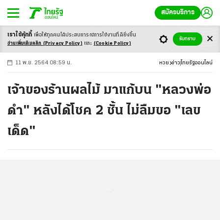
สมัครบริการ
เราใช้คุ้กกี้
เพื่อให้ทุกคนได้ประสบ
การณ์การใช้งานที่ดียิ่งขึ้น
+
ก
ก
-ก
รับทราบ
อ่านเพิ่มเติมคลิก
(Privacy Policy)
และ
(Cookie Policy)
11 พ.ย. 2564 08:59 น.
หวย
ข่าว
ไทยรัฐออนไลน์
เจ้าของร้านผลไม้ มาแก้บน "หลวงพ่อ
ดำ" หลังได้โชค 2 ชั้น ไม่ลืมขอ "เลข
เด็ด"
...