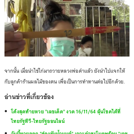
จากนั้น เมื่อนำไข่ไก่มาถวายหลวงพ่อดำแล้ว ยังนำไปแจกให้
กับลูกค้าร้านผลไม้ของตน เพื่อเป็นการทำทานต่อไปอีกด้วย.
อ่านข่าวที่เกี่ยวข้อง
โค้งสุดท้ายหวย "เลขเด็ด" งวด 16/11/64 ลุ้นโชคได้ที่
ไทยรัฐทีวี-ไทยรัฐออนไลน์
วันนี้หวยออก "ส่องขันน้ำมนต์" เกาะคำชะโนดพร้อม "เลข