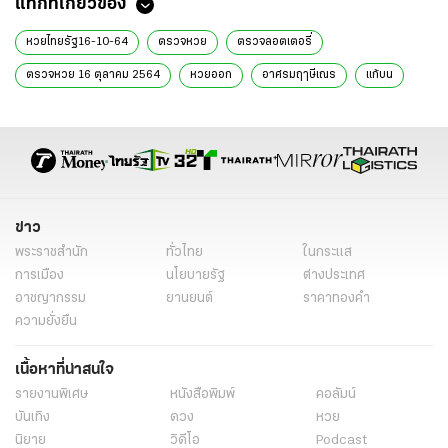
แท็กที่เกี่ยวข้อง
หวยไทยรัฐ16-10-64
ตรวจหวย
ตรวจลอตเตอรี่
ตรวจหวย 16 ตุลาคม 2564
หวยออก
อาศรมฤๅษีเณร
แก้บน
องค์กุมารทองเจ้าสัวเฮง
หวย
ข่าว
พระราชสำนัก
ทั่วไทย
ในกระแส
การเมือง
นโยบายรัฐ
ต่างประเทศ
อาชญากรรม
ยานยนต์
ราคาทองคำ
ความยั่งยืน
เนื้อหาที่น่าสนใจ
รายงานพิเศษ
หนังสือพิมพ์
คอลัมน์
บันเทิง
ดวง
หวย
นิยาย
วิดีโอ
Podcast