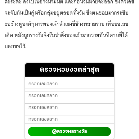
สะระตะ ลงไปในอ่างน้ำมนต์ และก่อนวันหวยจะออก ซึ่งตัวเลข
จะจับกันเป็นคู่หรือกลุ่มอยู่ตลอดทั้งวัน ซึ่งตนชอบมากระซิบ
ขอข้างหูองค์กุมารทองเจ้าสัวเฮงขี่ช้างพลายรวย เพื่อขอเลข
เด็ด หลังถูกรางวัลจึงรีบนำสิ่งของเข้ามาถวายทันทีตามที่ได้
บอกขอไว้.
ตรวจหวยงวดล่าสุด
ตรวจผลรางวัล