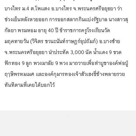
บางไทร ม.4 ต.โพแตง อ.บางไทร จ.พระนครศรีอยุธยา ว่า
ช่วงเย็นหลังหวยออก การออกสลากกินแบ่งรัฐบาล นางสาวสุ
กัลยา พรมหอม อายุ 40 ปี ข้าราชการครูโรงเรียนวัด
มฤคทายวัน (วิจิตร ชวนะนันท์ราษฎร์อุปถัมภ์) อ.บางซ้าย
จ.พระนครศรีอยุธยา นำประทัด 3,000 นัด น้ำแดง 9 ขวด
ฟักทอง 9 ลูก พวงมาลัย 9 พวง มาถวายเพื่อทำบูชาองค์พ่อปู่
ฤๅษีพรหมเมศ และองค์กุมารทองเจ้าสัวเฮงขี่ช้างพลายรวย
ทันทีตามที่เคยได้บอกไว้
...