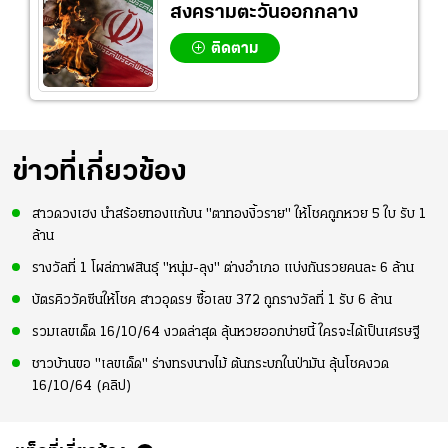
สงครามตะวันออกกลาง
ติดตาม
ข่าวที่เกี่ยวข้อง
สาวดวงเฮง นำสร้อยทองแก้บน "ตาทองงิ้วราย" ให้โชคถูกหวย 5 ใบ รับ 1
ล้าน
รางวัลที่ 1 โผล่กาฬสินธุ์ "หนุ่ม-ลุง" ต่างอำเภอ แบ่งกันรวยคนละ 6 ล้าน
บัตรคิววัคซีนให้โชค สาวอุดรฯ ซื้อเลข 372 ถูกรางวัลที่ 1 รับ 6 ล้าน
รวมเลขเด็ด 16/10/64 งวดล่าสุด ลุ้นหวยออกบ่ายนี้ ใครจะได้เป็นเศรษฐี
ชาวบ้านขอ "เลขเด็ด" ร่างทรงนางไม้ ต้นกระบกในป่ามัน ลุ้นโชคงวด
16/10/64 (คลิป)