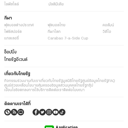
ไลฟ์สไตล์
มัลติมีเดีย
กีฬา
ฟุตบอลต่่างประเทศ
ฟุตบอลไทย
คอลัมน์
ไฟต์สปอร์ต
กีฬาโลก
วิดีโอ
แกลเลอรี่
Carabao 7-a-Side Cup
ช็อปปิ้ง
ไทยรัฐอีเวนต์
เกี่ยวกับไทยรัฐ
กิจกรรม
ร่วมงานกับเรา
เกี่ยวกับไทยรัฐ
มูลนิธิไทยรัฐ
ศูนย์ข้อมูลไทยรัฐ
FAQ
ศูนย์ช่วยเหลือ
นโยบายคุ้มครองข้อมูลส่วนบุคคลไทยรัฐกรุ๊ป
เงื่อนไขข้อตกลงการใช้บริการ
ติดต่อเรา
ติดต่อโฆษณา
ติดตามเราได้ที่
Application