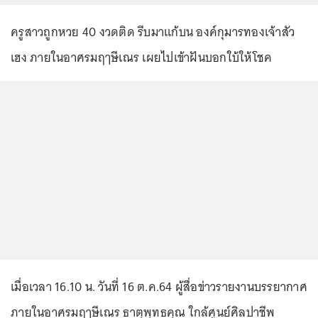
ครูสาวถูกหวย 40 งวดติด รีบมาแก้บน องค์กุมารทองเจ้าสัว
เฮง ภายในอาศรมฤๅษีเณร เผยไปเข้าฝันบอกใบ้ให้โชค
เมื่อเวลา 16.10 น. วันที่ 16 ต.ค.64 ผู้สื่อข่าวรายงานบรรยากาศ
ภายในอาศรมฤๅษีเณร ธาตุพุทธคุณ ใกล้ศูนย์ศิลปาชีพ