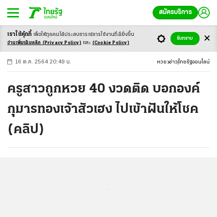
สมัครบริการ
เราใช้คุ้กกี้
เพื่อให้ทุกคนได้ประสบ
การณ์การใช้งานที่ดียิ่งขึ้น
+
ก
ก
-ก
รับทราบ
อ่านเพิ่มเติมคลิก
(Privacy Policy)
และ
(Cookie Policy)
16 ต.ค. 2564 20:49 น.
หวย
ข่าว
ไทยรัฐออนไลน์
ครูสาวถูกหวย 40 งวดติด บอกองค์
กุมารทองเจ้าสัวเฮง ไปเข้าฝันให้โชค
(คลิป)
...