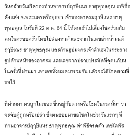
วันคล้ายวันเกิดของท่านอาจารย์ฤาษีเณร ธาตุพุทธคุณ เกจิชื่อ
ดังแห่ง จ.พระนครศรีอยุธยา เจ้าของอาศรมฤาษีเณร ธาตุ
พุทธคุณ ในวันที่ 22 ต.ค. 64 นี้ ให้ตนเข้าไปเสี่ยงโชคร่วมกับ
คนในครอบครัว โดยไปส่องหาตัวเลขจากในเลขอ่างน้ำมนต์
ฤๅษีเณร ธาตุพุทธคุณ และก้านธูปมงคลเจ้าสัวเฮงในกระถาง
ธูปด้านหน้าของอาศรม และเลขจากปลายประทัดที่จุดแก้บน
ในครั้งที่ผ่านมา เอาเลขทั้งหมดมารวมกัน แล้วจะได้โชคตามที่
ขอไว้
ที่ผ่านมา ตนถูกไม่เยอะ ขึ้นอยู่กับดวงหรือโชคในงวดนั้นๆ ว่า
จะจับคู่ถูกหรือเปล่า ซึ่งตนชอบมาขอโชคในช่วงวันแรกๆ ที่
ท่านอาจารย์ฤๅษีเณร ธาตุพุทธคุณ ทำพิธีจรดตัว เลขโสฬส