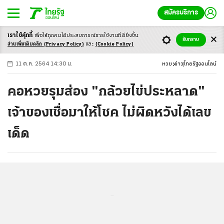
สมัครบริการ
เราใช้คุ้กกี้
เพื่อให้ทุกคนได้ประสบ
การณ์การใช้งานที่ดียิ่งขึ้น
+
ก
ก
-ก
รับทราบ
อ่านเพิ่มเติมคลิก
(Privacy Policy)
และ
(Cookie Policy)
11 ต.ค. 2564 14:30 น.
หวย
ข่าว
ไทยรัฐออนไลน์
คอหวยรุมส่อง "กล้วยไข่ประหลาด"
เจ้าของเชื่อมาให้โชค ไม่ผิดหวังได้เลข
เด็ด
...