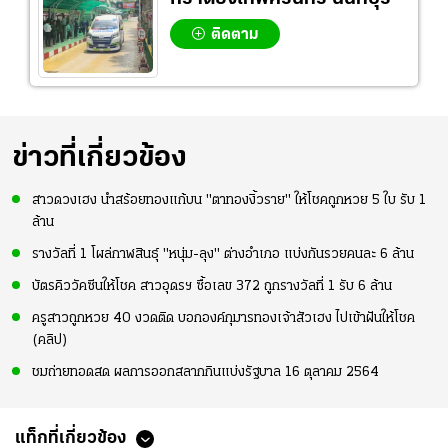
ติดตาม
ข่าวที่เกี่ยวข้อง
สาวดวงเฮง นำสร้อยทองแก้บน "ตาทองงิ้วราย" ให้โชคถูกหวย 5 ใบ รับ 1
ล้าน
รางวัลที่ 1 โผล่กาฬสินธุ์ "หนุ่ม-ลุง" ต่างอำเภอ แบ่งกันรวยคนละ 6 ล้าน
บัตรคิววัคซีนให้โชค สาวอุดรฯ ซื้อเลข 372 ถูกรางวัลที่ 1 รับ 6 ล้าน
ครูสาวถูกหวย 40 งวดติด บอกองค์กุมารทองเจ้าสัวเฮง ไปเข้าฝันให้โชค
(คลิป)
ชมถ่ายทอดสด ผลการออกสลากกินแบ่งรัฐบาล 16 ตุลาคม 2564
แท็กที่เกี่ยวข้อง