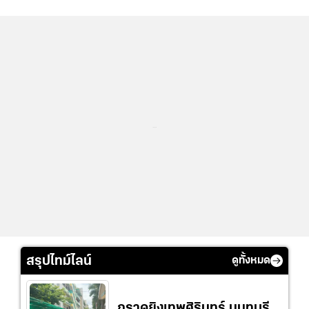
...
สรุปไทม์ไลน์
ดูทั้งหมด
กราดยิงเทพศิรินทร์ นนทบุรี