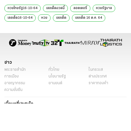
หวยไทยรัฐ16-10-64
เลขเด็ดงวดนี้
ลอตเตอรี่
หวยรัฐบาล
เลขเด็ด16-10-64
หวย
เลขเด็ด
เลขเด็ด 16 ต.ค. 64
หวย 16 ต.ค. 64
ข่าว
พระราชสำนัก
ทั่วไทย
ในกระแส
การเมือง
นโยบายรัฐ
ต่างประเทศ
อาชญากรรม
ยานยนต์
ราคาทองคำ
ความยั่งยืน
เนื้อหาที่น่าสนใจ
รายงานพิเศษ
หนังสือพิมพ์
คอลัมน์
บันเทิง
ดวง
หวย
นิยาย
วิดีโอ
Podcast