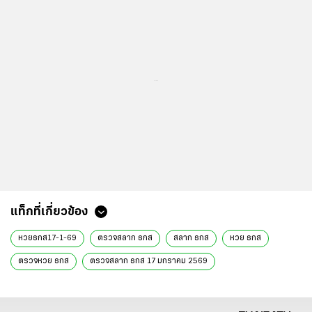
...
แท็กที่เกี่ยวข้อง
หวยธกส17-1-69
ตรวจสลาก ธกส
สลาก ธกส
หวย ธกส
ตรวจหวย ธกส
ตรวจสลาก ธกส 17 มกราคม 2569
ตรวจสลาก ธกส 17-1-69
สลาก ธกส เกษตรมั่นคง
สลาก ธกส เกษตรยั่งยืน
สลาก ธกส เกษตรมั่งคั่ง
ตรวจสลาก