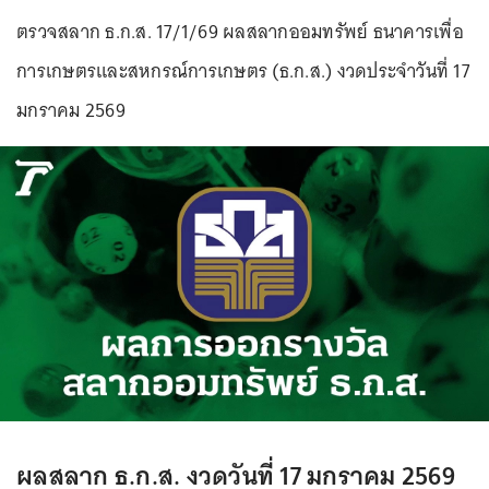
ตรวจสลาก ธ.ก.ส. 17/1/69 ผลสลากออมทรัพย์ ธนาคารเพื่อ
การเกษตรและสหกรณ์การเกษตร (ธ.ก.ส.) งวดประจำวันที่ 17
มกราคม 2569
ผลสลาก ธ.ก.ส. งวดวันที่ 17 มกราคม 2569