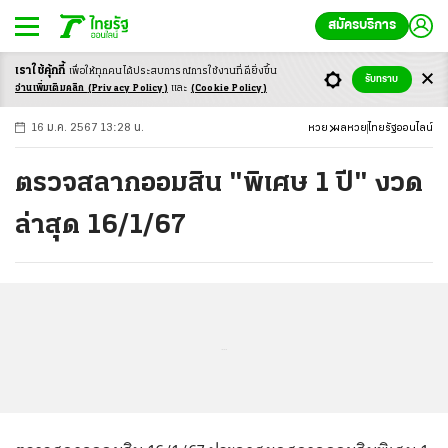
สมัครบริการ
เราใช้คุ้กกี้
เพื่อให้ทุกคนได้ประสบ
การณ์การใช้งานที่ดียิ่งขึ้น
+
ก
ก
-ก
รับทราบ
อ่านเพิ่มเติมคลิก
(Privacy Policy)
และ
(Cookie Policy)
16 ม.ค. 2567 13:28 น.
หวย
ผลหวย
ไทยรัฐออนไลน์
ตรวจสลากออมสิน "พิเศษ 1 ปี" งวด
ล่าสุด 16/1/67
...