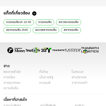
แท็กที่เกี่ยวข้อง
หวยออมสิน16-10-65
หวยออมสิน
ตรวจหวยออมสิน
สลากออมสิน 2565
ตรวจสลากออมสิน
สลากออมสิน
ตรวจสลากออมสิน 16 ตุลาคม 2565
ตรวจสลากออมสิน 16-10-65
ตรวจสลาก
ผลสลาก
หวยออมสินงวดล่าสุด
สลากออมสินพิเศษ 3 ปี
สลากออมสินพิเศษดิจิทัล 3 ปี
ตรวจสลากกินแบ่งรัฐบาล
หวยไทยรัฐ16-10-65
หวย
ข่าว
พระราชสำนัก
ทั่วไทย
ในกระแส
การเมือง
นโยบายรัฐ
ต่างประเทศ
อาชญากรรม
ยานยนต์
ราคาทองคำ
ความยั่งยืน
เนื้อหาที่น่าสนใจ
รายงานพิเศษ
หนังสือพิมพ์
คอลัมน์