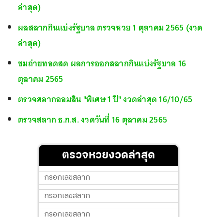
ล่าสุด)
ผลสลากกินแบ่งรัฐบาล ตรวจหวย 1 ตุลาคม 2565 (งวด
ล่าสุด)
ชมถ่ายทอดสด ผลการออกสลากกินแบ่งรัฐบาล 16
ตุลาคม 2565
ตรวจสลากออมสิน "พิเศษ 1 ปี" งวดล่าสุด 16/10/65
ตรวจสลาก ธ.ก.ส. งวดวันที่ 16 ตุลาคม 2565
ตรวจหวยงวดล่าสุด