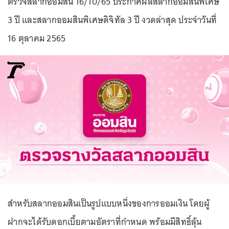
ตรวจสลากออมสิน 16/10/65 ประกาศผลสลากออมสินพิเศษ
3 ปี และสลากออมสินพิเศษดิจิทัล 3 ปี งวดล่าสุด ประจำวันที่
16 ตุลาคม 2565
สำหรับสลากออมสินเป็นรูปแบบหนึ่งของการออมเงิน โดยผู้
ฝากจะได้รับดอกเบี้ยตามอัตราที่กำหนด พร้อมมีสิทธิ์ลุ้น