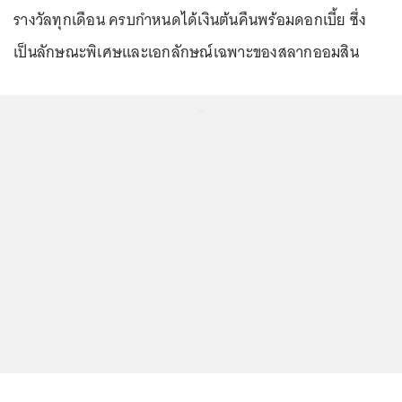
รางวัลทุกเดือน ครบกำหนดได้เงินต้นคืนพร้อมดอกเบี้ย ซึ่ง
เป็นลักษณะพิเศษและเอกลักษณ์เฉพาะของสลากออมสิน
...