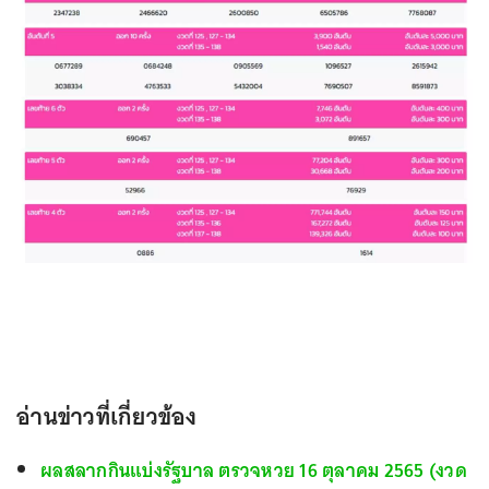
อ่านข่าวที่เกี่ยวข้อง
ผลสลากกินแบ่งรัฐบาล ตรวจหวย 16 ตุลาคม 2565 (งวด