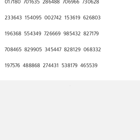
017180 701635 286488 706966 730628
233643 154095 002742 153619 626803
196368 554349 726669 985432 827179
708465 829905 345447 828129 068332
197576 488868 274431 538179 465539
...