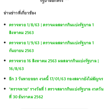
รัฐบาลอีกครั้ง ***
อ่านข่าวที่เกี่ยวข้อง
ตรวจหวย 1/8/63 | ตรวจผลสลากกินแบ่งรัฐบาล 1
สิงหาคม 2563
ตรวจหวย 1/9/63 | ตรวจผลสลากกินแบ่งรัฐบาล 1
กันยายน 2563
ตรวจหวย 16 สิงหาคม 2563 ผลสลากกินแบ่งรัฐบาล |
16/8/63
อีก 3 วันหวยออก งวดนี้ 17/01/63 กองสลากยังไม่สัญจร
"ตรวจหวย" รางวัลที่ 1 ตรวจสลากกินแบ่งรัฐบาล งวดวัน
ที่ 30 ธันวาคม 2562