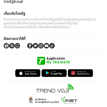
ไทยรัฐอีเวนต์
เกี่ยวกับไทยรัฐ
กิจกรรม
ร่วมงานกับเรา
เกี่ยวกับไทยรัฐ
มูลนิธิไทยรัฐ
ศูนย์ข้อมูลไทยรัฐ
FAQ
ศูนย์ช่วยเหลือ
นโยบายคุ้มครองข้อมูลส่วนบุคคลไทยรัฐกรุ๊ป
เงื่อนไขข้อตกลงการใช้บริการ
ติดต่อเรา
ติดต่อโฆษณา
ติดตามเราได้ที่
Application
My THAIRATH