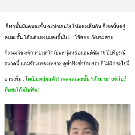
'ก็เรานั้นมันคนละชั้น จะทำเช่นไร ให้มองเห็นกัน ก็เธอนั้นอยู่
คนละชั้น ได้แต่แหงนมองขึ้นไป...' โอ๊ยยย..ฟินจะตาย
ก็แหมน้องเจ้านายเขาโตเป็นหนุ่มหล่อแฮนด์ซัม 16 ปีบริบูรณ์
ขนาดนี้ แถมร้องเพลงเพราะ ดูซ้ำฟังซ้ำร้อยรอบก็ไม่ผิดอะไรนี่
อ่านเพิ่ม : โ
ตเป็นหนุ่มแล้ว! เพลงคนละชั้น ‘เจ้านาย’ เท่เว่อร์
ทีมสะใภ้มโนฟิน!