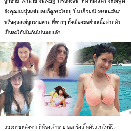
ลูกชาย 'เจ้านาย จินเจษฎ์ วรรธนะสิน' ว่างานดีแล้ว จะไม่พูด
ถึงคุณแม่หุ่นแซ่บเลยก็ดูกระไรอยู่ 'ปิ่น เก็จมณี วรรธนะสิน'
หรือคุณแม่ลูกชายสาม ที่สาวๆ ทั้งเมืองขอฝากเนื้อฝากตัว
เป็นสะใภ้มโนกันไปหมดแล้ว
และภายหลังจากที่น้องเจ้านาย ออกซิงเกิ้ลตัวแรกในชีวิต