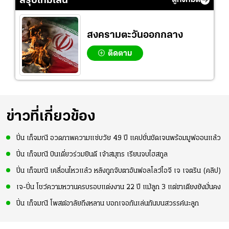
สรุปไทม์ไลน์
สงครามตะวันออกกลาง
ติดตาม
ข่าวที่เกี่ยวข้อง
ปิ่น เก็จมณี อวดภาพความแซ่บวัย 49 ปี แคปชั่นชัดเจนพร้อมมูฟออนแล้ว
ปิ่น เก็จมณี บินเดี่ยวร่วมยินดี เจ้าสมุทร เรียนจบไฮสกูล
ปิ่น เก็จมณี เคลื่อนไหวแล้ว หลังถูกจับตาอันฟอลโลว์ไอจี เจ เจตริน (คลิป)
เจ-ปิ่น โชว์ความหวานครบรอบแต่งงาน 22 ปี แม้ลูก 3 แต่ขาเตียงยังมั่นคง
ปิ่น เก็จมณี โพสต์อาลัยถึงหลาน บอกเจอกันเล่นกันบนสวรรค์นะลูก