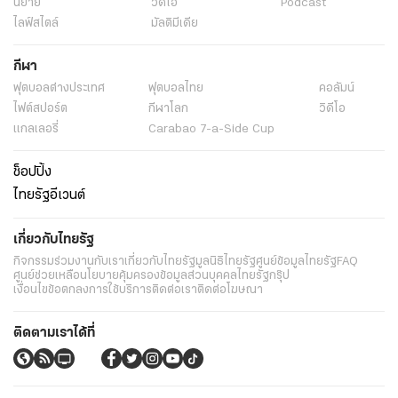
นิยาย
วิดีโอ
Podcast
ไลฟ์สไตล์
มัลติมีเดีย
กีฬา
ฟุตบอลต่่างประเทศ
ฟุตบอลไทย
คอลัมน์
ไฟต์สปอร์ต
กีฬาโลก
วิดีโอ
แกลเลอรี่
Carabao 7-a-Side Cup
ช็อปปิ้ง
ไทยรัฐอีเวนต์
เกี่ยวกับไทยรัฐ
กิจกรรม
ร่วมงานกับเรา
เกี่ยวกับไทยรัฐ
มูลนิธิไทยรัฐ
ศูนย์ข้อมูลไทยรัฐ
FAQ
ศูนย์ช่วยเหลือ
นโยบายคุ้มครองข้อมูลส่วนบุคคลไทยรัฐกรุ๊ป
เงื่อนไขข้อตกลงการใช้บริการ
ติดต่อเรา
ติดต่อโฆษณา
ติดตามเราได้ที่