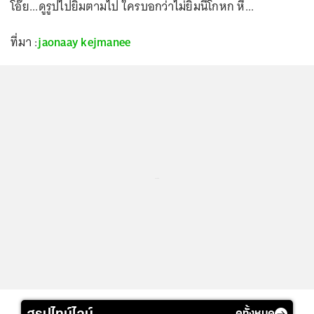
โอ๊ย...ดูรูปไปยิ้มตามไป ใครบอกว่าไม่ยิ้มนี่โกหก หึ...
ที่มา :
jaonaay
kejmanee
...
ดูทั้งหมด