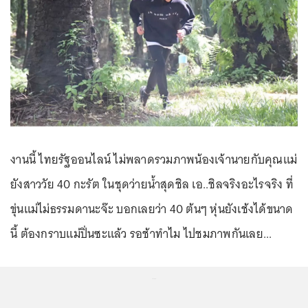
งานนี้ ไทยรัฐออนไลน์ ไม่พลาดรวมภาพน้องเจ้านายกับคุณแม่
ยังสาววัย 40 กะรัต ในชุดว่ายน้ำสุดชิล เอ..ชิลจริงอะไรจริง ที่
ขุ่นแม่ไม่ธรรมดานะจ๊ะ บอกเลยว่า 40 ต้นๆ หุ่นยังเช้งได้ขนาด
นี้ ต้องกราบแม่ปิ่นซะแล้ว รอช้าทำไม ไปชมภาพกันเลย...
...