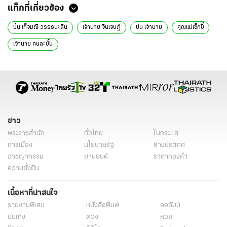
แท็กที่เกี่ยวข้อง
ปิ่น เก็จมณี วรรธนะสิน
เจ้านาย จินเจษฎ์
ปิ่น เจ้านาย
คุณแม่เซ็กซี่
เจ้านาย คนละชั้น
ข่าว
พระราชสำนัก
ทั่วไทย
ในกระแส
การเมือง
นโยบายรัฐ
ต่างประเทศ
อาชญากรรม
ยานยนต์
ราคาทองคำ
ความยั่งยืน
เนื้อหาที่น่าสนใจ
รายงานพิเศษ
หนังสือพิมพ์
คอลัมน์
บันเทิง
ดวง
หวย