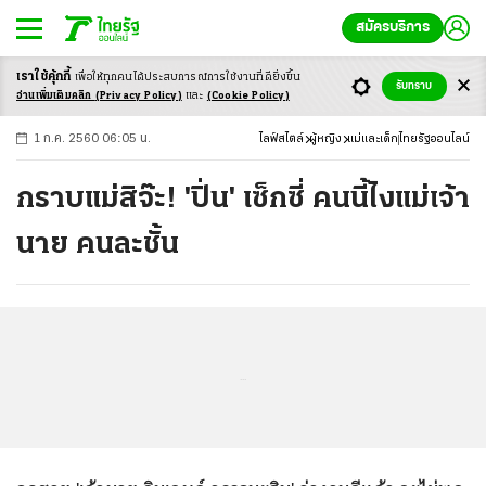
สมัครบริการ
เราใช้คุ้กกี้
เพื่อให้ทุกคนได้ประสบ
การณ์การใช้งานที่ดียิ่งขึ้น
+
ก
ก
-ก
รับทราบ
อ่านเพิ่มเติมคลิก
(Privacy Policy)
และ
(Cookie Policy)
1 ก.ค. 2560 06:05 น.
ไลฟ์สไตล์
ผู้หญิง
แม่และเด็ก
ไทยรัฐออนไลน์
กราบแม่สิจ๊ะ! 'ปิ่น' เซ็กซี่ คนนี้ไงแม่เจ้า
นาย คนละชั้น
...