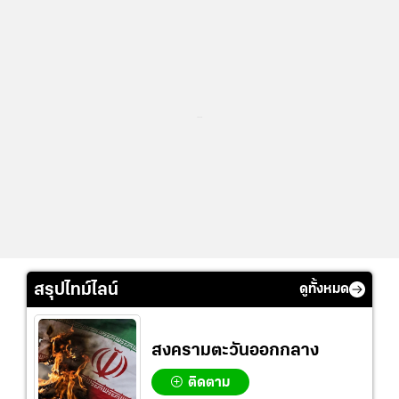
...
สรุปไทม์ไลน์
ดูทั้งหมด
สงครามตะวันออกกลาง
ติดตาม