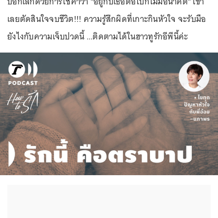
บอกเลิกด้วยการใช้คำว่า "อยู่กับเธอต่อไปก็ไม่มีอนาคต" เขา
เลยตัดสินใจจบชีวิต!!! ความรู้สึกผิดที่เกาะกินหัวใจ จะรับมือ
ยังไงกับความเจ็บปวดนี้ ...ติดตามได้ในฮาวทูรักอีพีนี้ค่ะ