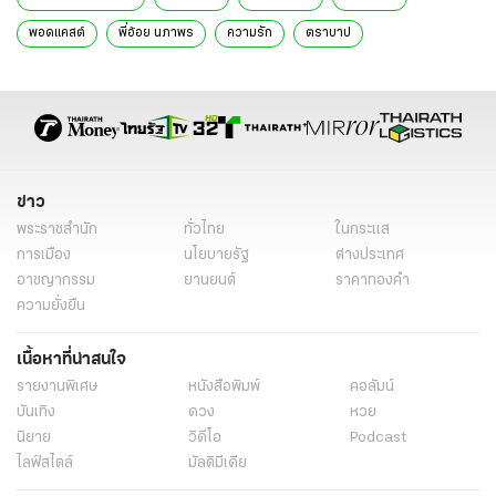
พอดแคสต์
พี่อ้อย นภาพร
ความรัก
ตราบาป
รักนี้คือตราบาป
ข่าว
พระราชสำนัก
ทั่วไทย
ในกระแส
การเมือง
นโยบายรัฐ
ต่างประเทศ
อาชญากรรม
ยานยนต์
ราคาทองคำ
ความยั่งยืน
เนื้อหาที่น่าสนใจ
รายงานพิเศษ
หนังสือพิมพ์
คอลัมน์
บันเทิง
ดวง
หวย
นิยาย
วิดีโอ
Podcast
ไลฟ์สไตล์
มัลติมีเดีย