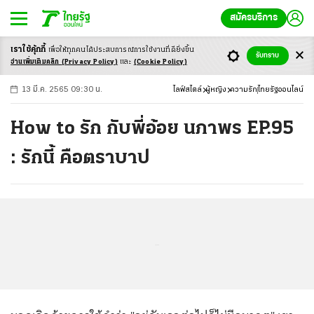
สมัครบริการ
เราใช้คุ้กกี้
เพื่อให้ทุกคนได้ประสบ
การณ์การใช้งานที่ดียิ่งขึ้น
+
ก
ก
-ก
รับทราบ
อ่านเพิ่มเติมคลิก
(Privacy Policy)
และ
(Cookie Policy)
13 มี.ค. 2565 09:30 น.
ไลฟ์สไตล์
ผู้หญิง
ความรัก
ไทยรัฐออนไลน์
How to รัก กับพี่อ้อย นภาพร EP.95
: รักนี้ คือตราบาป
...