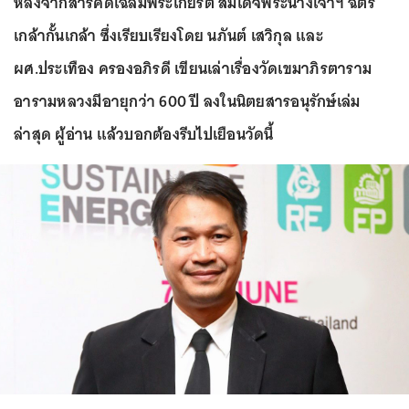
หลังจากสารคดีเฉลิมพระเกียรติ สมเด็จพระนางเจ้าฯ ฉัตร
เกล้ากั้นเกล้า ซึ่งเรียบเรียงโดย นภันต์ เสวิกุล และ
ผศ.ประเทือง ครองอภิรดี เขียนเล่าเรื่องวัดเขมาภิรตาราม
อารามหลวงมีอายุกว่า 600 ปี ลงในนิตยสารอนุรักษ์เล่ม
ล่าสุด ผู้อ่าน แล้วบอกต้องรีบไปเยือนวัดนี้