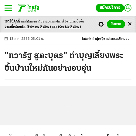
สมัครบริการ
เราใช้คุ้กกี้
เพื่อให้ทุกคนได้ประสบ
การณ์การใช้งานที่ดียิ่งขึ้น
+
ก
ก
-ก
รับทราบ
อ่านเพิ่มเติมคลิก
(Privacy Policy)
และ
(Cookie Policy)
13 ส.ค. 2563 05:01 น.
ไลฟ์สไตล์
ผู้หญิง
ไฮโซเซเลป
โสมชบา
"ทวารัฐ สูตะบุตร" ทำบุญเลี้ยงพระ
ขึ้นบ้านใหม่กันอย่างอบอุ่น
...