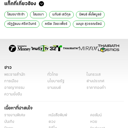
แท็กที่เกี่ยวข้อง
โสมชบาจ๊ะจ๋า
โสมชบา
นภันต์ เสวิกุล
นิพนธ์ ตั้งไพบูลย์
ณัฏฐ์ธมน ศรีเทวินทร์
คณิต วัลยะเพ็ชร์
นงนุช สุวรรณรัตน์
ข่าว
พระราชสำนัก
ทั่วไทย
ในกระแส
การเมือง
นโยบายรัฐ
ต่างประเทศ
อาชญากรรม
ยานยนต์
ราคาทองคำ
ความยั่งยืน
เนื้อหาที่น่าสนใจ
รายงานพิเศษ
หนังสือพิมพ์
คอลัมน์
บันเทิง
ดวง
หวย