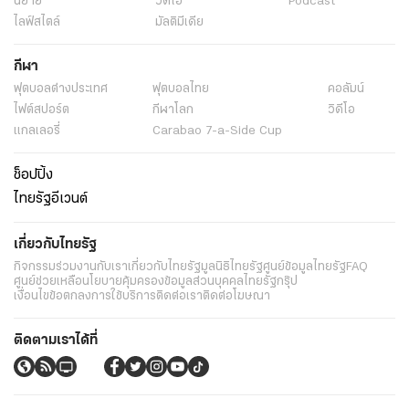
นิยาย
วิดีโอ
Podcast
ไลฟ์สไตล์
มัลติมีเดีย
กีฬา
ฟุตบอลต่่างประเทศ
ฟุตบอลไทย
คอลัมน์
ไฟต์สปอร์ต
กีฬาโลก
วิดีโอ
แกลเลอรี่
Carabao 7-a-Side Cup
ช็อปปิ้ง
ไทยรัฐอีเวนต์
เกี่ยวกับไทยรัฐ
กิจกรรม
ร่วมงานกับเรา
เกี่ยวกับไทยรัฐ
มูลนิธิไทยรัฐ
ศูนย์ข้อมูลไทยรัฐ
FAQ
ศูนย์ช่วยเหลือ
นโยบายคุ้มครองข้อมูลส่วนบุคคลไทยรัฐกรุ๊ป
เงื่อนไขข้อตกลงการใช้บริการ
ติดต่อเรา
ติดต่อโฆษณา
ติดตามเราได้ที่