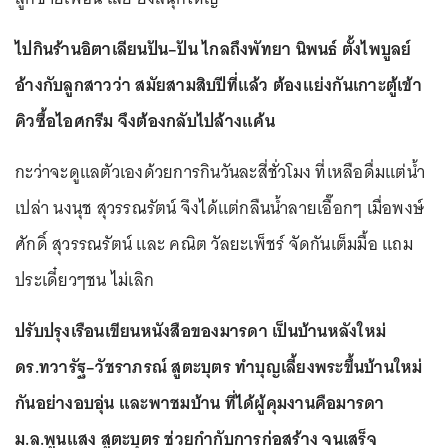
ไปกินร้านอิตาเลียนปัน–ปัน ไกลถึงพัทยา นิพนธ์ ตั้งไพบูลย์
อ้างกับลูกสาวว่า สมัยสามสิบปีที่แล้ว ต้องแย่งกันเกาะตู้เข้า
คิวซื้อไอศกรีม จึงต้องกลับไปล้างแค้น
กะว่าจะดูแลตัวเองด้วยการกินวันละสี่ชั่วโมง ที่เหลือดื่มแต่น้ำ
เปล่า นงนุช สุวรรณรัตน์ จึงได้แต่กลืนน้ำลายเอื๊อกๆ เมื่อพงษ์
ศักดิ์ สุวรรณรัตน์ และ คณิต วัลยะเพ็ชร์ จัดกันเต็มมื้อ แถม
ประเดี๋ยวๆชน ไม่เลิก
ปรับปรุงเรือนเขียนหนังสือของมารดา เป็นบ้านหลังใหม่
ดร.ทวารัฐ–วัชราภรณ์ สูตะบุตร ทำบุญเลี้ยงพระขึ้นบ้านใหม่
กันอย่างอบอุ่น และพาชมบ้าน ที่ได้ผู้คุมงานคือมารดา
ม.ล.พูนแสง สูตะบุตร ช่วยกำกับการก่อสร้าง จนเสร็จ