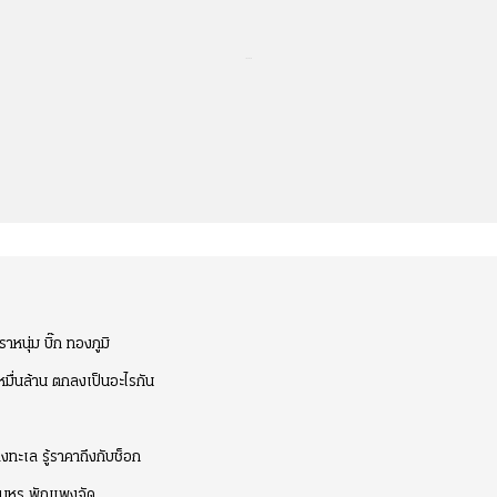
...
าหนุ่ม บิ๊ก ทองภูมิ
หมื่นล้าน ตกลงเป็นอะไรกัน
ทะเล รู้ราคาถึงกับช็อก
กินหรู พักแพงจัด