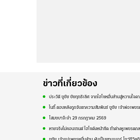
ข่าวที่เกี่ยวข้อง
ประวัติ ชูชัย ชัยฤทธิเลิศ จากไฮโซหมื่นล้านสู่หวานใจดาร
ไนกี้ ตอบหลังถูกจับตาความสัมพันธ์ ชูชัย เจ้าพ่อเพชร
โสมชบาจ๊ะจ๋า 29 กรกฎาคม 2569
หายจริงไม่คอนเทนต์ ไฮโซดังหน้าซีด ทำต่างหูเพชรตกลง
ชูชัย เจ้าแม่เพชรหมื่นล้าน ผันเป็นยูทูบเบอร์ โชว์ชีวิต