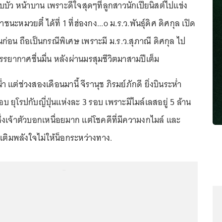
ัว หน้าบาน เพราะดีใจสุดๆที่ลูกสาวนักเปียนิสต์ไปแข่ง
าชนะหมวยตี๋ ได้ที่ 1 ที่ฮ่องกง...o ม.ร.ว.พันธุ์ดิศ ดิศกุล เปิด
ันก่อน ถือเป็นกรณีพิเศษ เพราะมี ม.ร.ว.สุภาณี ดิศกุล ไป
รรยากาศชื่นมื่น หลังผ่านมรสุมชีวิตมาสามปีเต็ม
 แต่ช่วงสองเดือนมานี้ จีรานุช ภิรมย์ภักดี ยิ่งบินระห่ำ
บ ยุโรปกับญี่ปุ่นแห่งละ 3 รอบ เพราะมีไมล์เลสอยู่ 5 ล้าน
ึ่งเจ้าตัวบอกเหนื่อยมาก แต่โชคดีที่มีความงกไมล์ และ
ติมพลังใจไม่ให้น็อกระหว่างทาง.
...