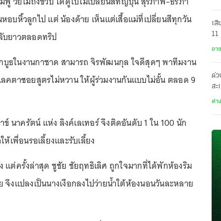
ู วัยไม่ถึงขวบ ได้ดูใบไม้เปลี่ยนสีที่ญี่ปุ่น สุรภาพ–ธีรภา
นหอบหิ้วลูกไป แต่ น้องด้าย เห็นแต่เสื้อแม่ที่เปลี่ยนสีทุกวัน
เสี
ลับยาวตลอดทริป
11 
เทพ
อา
ูธในงานกาชาด สามารถ จิรพัฒนกุล ใจดีสุดๆ พาทีมงาน
ด่ว
ลคตาซอยสูตรไม่หวาน ให้ผู้ร่วมงานกันแบบไม่อั้น ตลอด 9
สะเ
อา
ต่า
สาข์ นาครัตน์ แห่ง ลิงค์เลเทอร์ จึงติดอันดับ 1 ใน 100 นัก
้เพื่อนรอเลี้ยงและรับเลี้ยง
แต่ครั้งล่าสุด ชูชัย ชัยฤทธิเลิศ ถูกใจมากที่ได้พักห้องริม
ณชัย จึงแปลงเป็นนางเงือกลงไปว่ายน้ำใต้ห้องนอนวันละหลาย