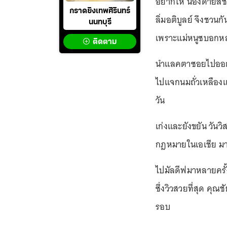
อยากให้ น้องด้ายสีชมพ
กราดยิงเทพศิรินทร์
ลิ่มอติบูลย์ จึงชวนกั
นนทบุรี
เพราะแม่หนูซบอกห
ติดตาม
นำแลคตาซอยไปออกบ
ไปแจกนมถั่วเหลืองแ
วัน
เก่งและยังขยัน วันวิ
กฎหมายในเอเชีย มาให
ไปมัลดีฟมาหลายครั้ง 
ซึ่งวิวสวยที่สุด คุ
รอบ