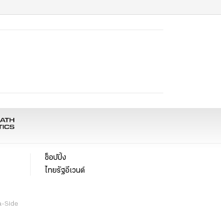
ช็อปปิ้ง
ไทยรัฐอีเวนต์
a-Side