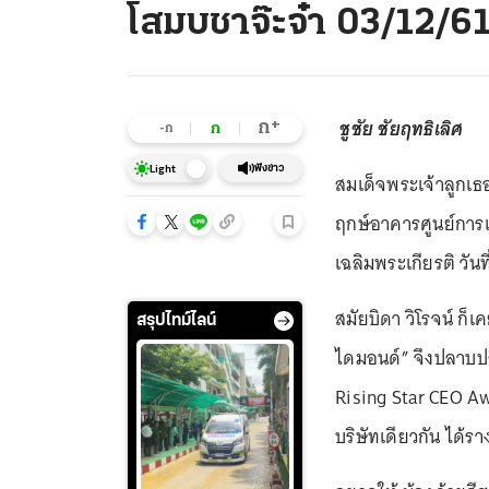
โสมบชาจ๊ะจ๋า 03/12/6
ชูชัย ชัยฤทธิเลิศ
+
ก
ก
-ก
ฟังข่าว
Light
สมเด็จพระเจ้าลูกเธ
ฤกษ์อาคารศูนย์การแ
เฉลิมพระเกียรติ วันท
สมัยบิดา วิโรจน์ ก็เ
สรุปไทม์ไลน์
ไดมอนด์” จึงปลาบปล
Rising Star CEO A
บริษัทเดียวกัน ได้รา