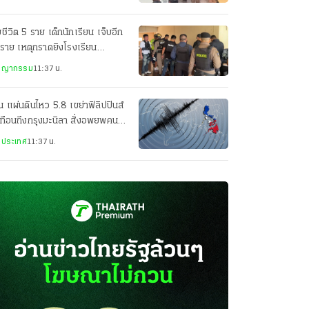
ยชีวิต 5 ราย เด็กนักเรียน เจ็บอีก
ราย เหตุกราดยิงโรงเรียน
ศิรินทร์ นนทบุรี
ชญากรรม
11:37 น.
น แผ่นดินไหว 5.8 เขย่าฟิลิปปินส์
ทือนถึงกรุงมะนิลา สั่งอพยพคนใน
คารราชการ
งประเทศ
11:37 น.