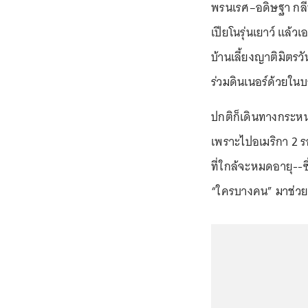
พรนเรศ–อดิษฐา กลีบบ
เปียโนรุ่นเยาว์ แล้วเอ
บ้านเลี้ยงญาติมิตรว
ร่วมดินเนอร์ด้วยในบ
ปกติก็เดินทางกระหน่ำ
เพราะไปอเมริกา 2 รอ
ที่ใกล้จะหมดอายุ--ซ
“ใครบางคน” มาช่วยเ