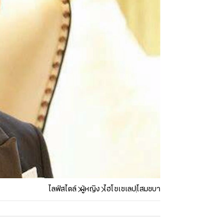
ไลฟ์สไตล์
ผู้หญิง
ไฮโซเซเลป
โสมชบา