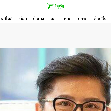
ลฟ์สไตล์
กีฬา
บันเทิง
ดวง
หวย
นิยาย
ช็อปปิ้ง