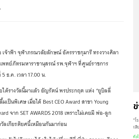
1
อ เจ้าฟ้า จุฬาภรณวลัยลักษณ์ อัครราชกุมารี ทรงวางศิลา
พทย์ภัทรมหาราชานุสรณ์ รพ.จุฬาฯ ที่ศูนย์ราชการ
ี่ 5 ธ.ค. เวลา 17.00 น.
คยได้รางวัลนี้มาแล้ว อัญรัตน์ พรประกฤต แห่ง “ยูบิลลี่
ื้มเป็นพิเศษ เมื่อได้ Best CEO Award สาขา Young
ข
ward จาก SET AWARDS 2018 เพราะไม่เคยมี พ่อ-ลูก
"โร
งวัลเกียรติยศนี้เหมือนกันมาก่อน
เสี
ช่ว
ทั่ว