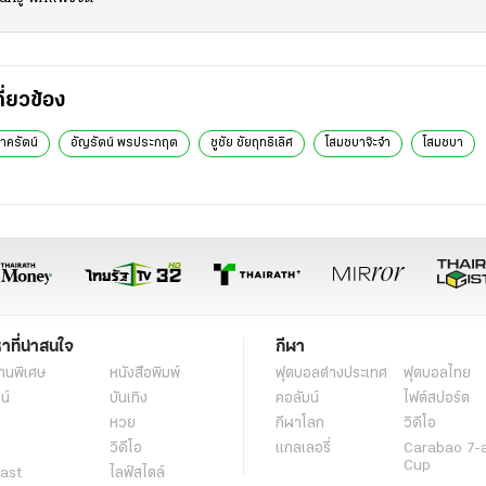
กี่ยวข้อง
นาครัตน์
อัญรัตน์ พรประกฤต
ชูชัย ชัยฤทธิเลิศ
โสมชบาจ๊ะจ๋า
โสมชบา
หาที่น่าสนใจ
กีฬา
านพิเศษ
หนังสือพิมพ์
ฟุตบอลต่่างประเทศ
ฟุตบอลไทย
น์
บันเทิง
คอลัมน์
ไฟต์สปอร์ต
หวย
กีฬาโลก
วิดีโอ
วิดีโอ
แกลเลอรี่
Carabao 7-
Cup
ast
ไลฟ์สไตล์