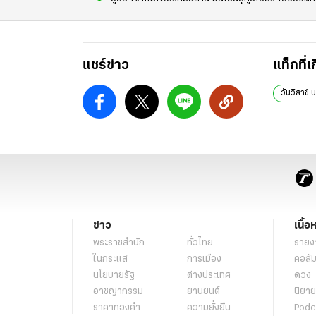
แชร์ข่าว
แท็กที่เ
วันวิสาข์ 
ข่าว
เนื้อ
พระราชสำนัก
ทั่วไทย
รายง
ในกระแส
การเมือง
คอลัม
นโยบายรัฐ
ต่างประเทศ
ดวง
อาชญากรรม
ยานยนต์
นิยาย
ราคาทองคำ
ความยั่งยืน
Podc