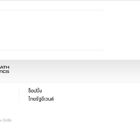
ช็อปปิ้ง
ไทยรัฐอีเวนต์
a-Side