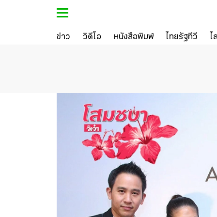
ข่าว
วิดีโอ
หนังสือพิมพ์
ไทยรัฐทีวี
ไ