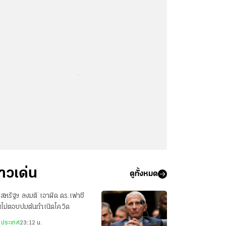
...
่าวเด่น
ดูทั้งหมด
สหรัฐฯ ลงมติ เอาผิด ดร.เฟาชี
ไม่ตอบปมต้นกำเนิดโควิด
งประเทศ
23:12 น.