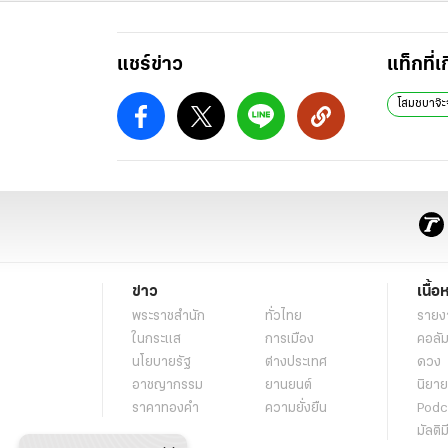
แชร์ข่าว
แท็กที่เ
โสมชบาจ๊ะจ
ข่าว
เนื้อ
พระราชสำนัก
ทั่วไทย
รายง
ในกระแส
การเมือง
คอลัม
นโยบายรัฐ
ต่างประเทศ
ดวง
อาชญากรรม
ยานยนต์
นิยาย
ราคาทองคำ
ความยั่งยืน
Podc
มัลติม