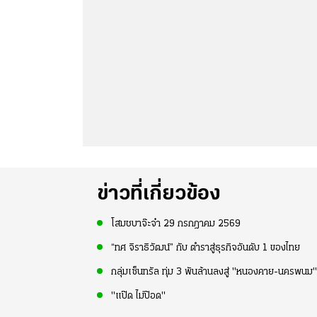
ข่าวที่เกี่ยวข้อง
โสมชบาจ๊ะจ๋า 29 กรกฎาคม 2569
“ทศ จิราธิวัฒน์” กับ ตำราสู่ธุรกิจอันดับ 1 ของไทย
กลุ่มเซ็นทรัล ทุ่ม 3 พันล้านลงสู่ "หนองคาย-นครพนม"
"แป๊ด ไม่ป๊อด"