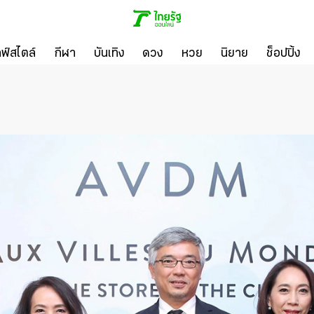
ลฟ์สไตล์
กีฬา
บันเทิง
ดวง
หวย
นิยาย
ช็อปปิ้ง