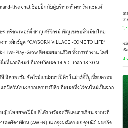
nd-live chat ช็อปปิ้ง กับผู้บริหารห้างลารินาเซนเต้
เตร
ชา
ฌา
ในก
 พร็อพเพอร์ตี้ ชาญ ศรีวิกรม์ เชิญเซเลบทั่วเมืองไทย
รงการมิกซ์ยูส “GAYSORN VILLAGE -COME TO LIFE”
หวั
เรื
-Live-Play-Grow ที่ผสมผสานชีวิต ทั้งการทำงาน ไลฟ์
ต่า
ดื่มที่น่าอภิรมย์ ที่เกษรวิลเลจ 14 ก.ย. เวลา 18.30 น.
ที อิศวพรชัย จัดไวน์แกล้มบาร์บิคิว ในปาร์ตี้รียูเนี่ยนครอบ
 แต่มีควันโขมงจากเตาบาร์บิคิว ที่เผลอทิ้งไว้จนไหม้เป็นฉาก
ญิงไทยยอดฝีมือ ที่ได้รางวัลสตรีดีเด่นอาเซียน จากเวที
การสตรีอาเซียน (AWEN) ณ กรุงมะนิลา ดร.อุษณีย์ มหากิจ