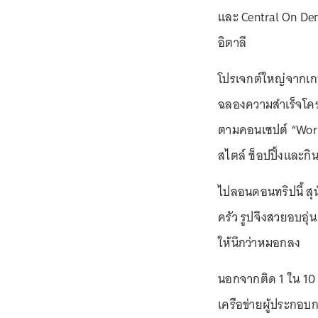
และ Central On Dema
อิตาลี
โปรเจกต์ใหญ่จากเกษร
ฉลองความสำเร็จโค
ตามคอนเซปต์ “Work
สไตล์ ช็อปปิ้งและกิน
ไปลอนดอนทริปนี้ สุนั
ครัว รูปจึงสวยอบอุ่น
ให้นึกว่าหมอกลง
นอกจากติด 1 ใน 10 ห
เครือข่ายผู้ประกอบ