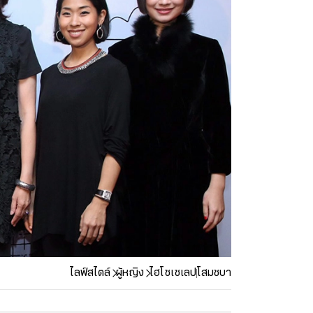
ไลฟ์สไตล์
ผู้หญิง
ไฮโซเซเลป
โสมชบา