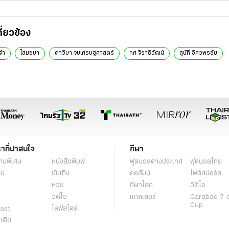
กี่ยวข้อง
๋า
โสมชบา
ดาวิษา จบเศรษฐศาสตร์
ทศ จิราธิวัฒน์
สุนัที อิศวพรชัย
หาที่น่าสนใจ
กีฬา
านพิเศษ
หนังสือพิมพ์
ฟุตบอลต่่างประเทศ
ฟุตบอลไทย
น์
บันเทิง
คอลัมน์
ไฟต์สปอร์ต
หวย
กีฬาโลก
วิดีโอ
วิดีโอ
แกลเลอรี่
Carabao 7-
Cup
ast
ไลฟ์สไตล์
ีเดีย