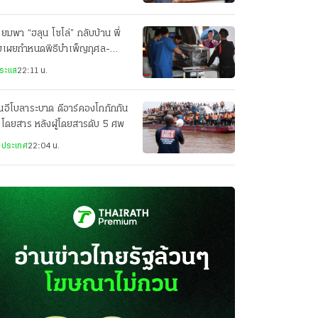
ียมพา “ฮลุน โซโล่” กลับบ้าน พี่
ยเผยกำหนดพิธีบำเพ็ญกุศล-
ปนกิจศพ
ระแส
22:11 น.
่นอีโบลาระบาด ดีอาร์คองโกกักกัน
อโดยสาร หลังผู้โดยสารดับ 5 ศพ
งประเทศ
22:04 น.