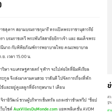
0
าชสุดาฯ สยามบรมราชกุมารี ทรงเปิดพระราชานุสาวรีย์
ิรา บรมราชเทวี พระพันวัสสาอัยยิกาเจ้า และ สมเด็จพระ
ชินีนาถ กับพิพิธภัณฑ์การพยาบาลไทย คณะพยาบาล
.ย. เวลา 15.00 น.
วิษา จบเศรษฐศาสตร์ จุฬาฯ จะไปต่อโทที่อิมพีเรียล
กูล จึงส่งมาดามคนสวย วาสันตี ไปจัดการเรื่องที่พัก
ข
ใช้และอยู่ดูแลลูกที่อังกฤษนาน 1 เดือน
สว.
ิราธิวัฒน์ ชวนผู้บริหารเซ็นทรัล แถลงข่าวข้ามทวีป “ช็อป
ฐาน
เว็บไซต์
AuxVillesDuMonde.com
แอพพลิเคชั่น AVDM
ต่า