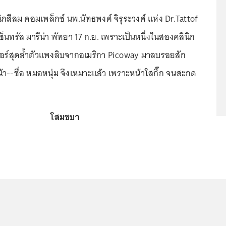
กสีลม คอมเพล็กซ์ นพ.นัทธพงศ์ จิรุระวงศ์ แห่ง Dr.Tattof
ซ็นทรัล มารีน่า พัทยา 17 ก.ย. เพราะเป็นหนึ่งในสองคลินิก
ลเซอร์สุดล้ำตัวแพงลิบจากอเมริกา Picoway มาลบรอยสัก
้า--ชื่อ หมอหนุ่ม จึงเหมาะแล้ว เพราะหน้าใสกิ๊ก จนสะกด
โสมชบา