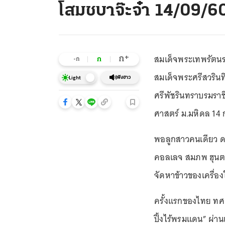
โสมชบาจ๊ะจ๋า 14/09/6
สมเด็จพระเทพรัตนร
+
ก
ก
-ก
สมเด็จพระศรีสวรินท
ฟังข่าว
Light
ศรีพัชรินทราบรมรา
ศาสตร์ ม.มหิดล 14 ก
พอลูกสาวคนเดียว ดา
คอลเลจ สมภพ ฮุนตระ
จัดหาข้าวของเครื่อง
ครั้งแรกของไทย ทศ จ
ปิ้งไร้พรมแดน” ผ่าน