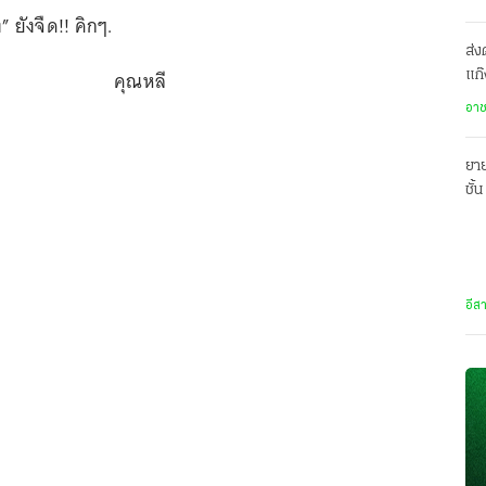
” ยังจืด!! คิกๆ.
ส่ง
คุณหลี
แก๊
ปร
อา
ยาย
ชั้
พร้
อีส