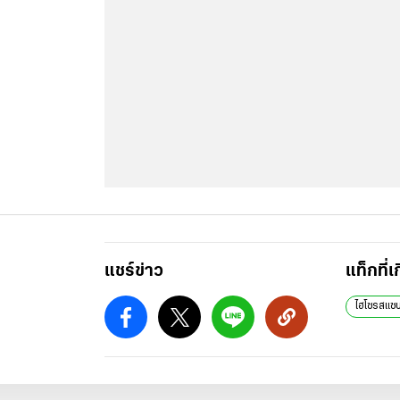
แชร์ข่าว
แท็กที่เ
ไฮโซรสแซ