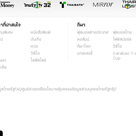
หาที่น่าสนใจ
กีฬา
านพิเศษ
หนังสือพิมพ์
ฟุตบอลต่่างประเทศ
ฟุตบอลไทย
น์
บันเทิง
คอลัมน์
ไฟต์สปอร์ต
หวย
กีฬาโลก
วิดีโอ
วิดีโอ
แกลเลอรี่
Carabao 7-
Cup
ast
ไลฟ์สไตล์
ีเดีย
มูลไทยรัฐ
FAQ
ศูนย์ช่วยเหลือ
นโยบายคุ้มครองข้อมูลส่วนบุคคลไทยรัฐกรุ๊ป