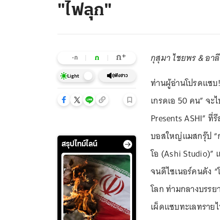
"ไฟลุก"
กุสุมา ไชยพร & อาลี
+
ก
ก
-ก
ฟังข่าว
Light
ท่านผู้อ่านโปรดแซบ!
เกรดเอ 50 คน” จะไป
Presents ASHI” ที่ร
บอสใหญ่แมสกรุ๊ป “กุส
สรุปไทม์ไลน์
โอ (Ashi Studio)” แ
จนดีไซเนอร์คนดัง “โ
โลก ท่ามกลางบรรยาก
เผ็ดแซบทะเลทรายไฟล