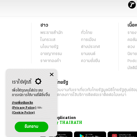
ข่าว
เนื้อ
พระราชสำนัก
ทั่วไทย
รายง
ในกระแส
การเมือง
คอลัม
นโยบายรัฐ
ต่างประเทศ
ดวง
อาชญากรรม
ยานยนต์
นิยาย
ราคาทองคำ
ความยั่งยืน
Podc
มัลติม
เราใช้คุ้กกี้
เกี่ยวกับไทยรัฐ
กิจกรรม
ร่วมงานกับเรา
เกี่ยวกับไทยรัฐ
มูลนิธิไทยรัฐ
ศูนย์ข้อ
เพื่อให้ทุกคนได้ประสบ
เงื่อนไขข้อตกลงการใช้บริการ
ติดต่อเรา
ติดต่อโฆษณา
การณ์การใช้งานที่ดียิ่งขึ้น
อ่านเพิ่มเติมคลิก
(Privacy Policy)
และ
(Cookie Policy)
Application
My THAIRATH
รับทราบ