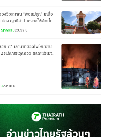
ดวงวิญญาณ “พ่อแม่ลูก” เหยื่อ
งป๋อง ญาติสาปแช่งขอให้ต้องโทษ
ะหาร
ชญากรรม
23:39 น.
วัย 77 เล่านาทีชีวิตไฟไหม้บ้าน
น 2 หนีตายหวุดหวิด สลดแม่หมา
อมลูกน้อยดับ 7 ตัว
าน
23:18 น.