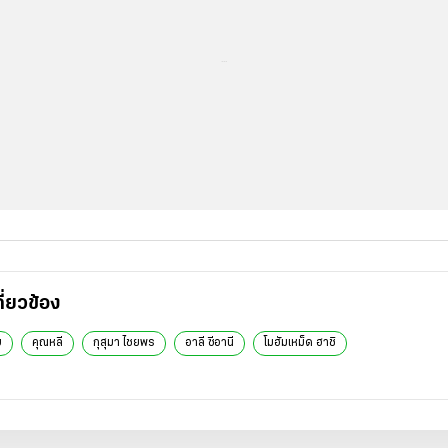
...
กี่ยวข้อง
บ
คุณหลี
กุสุมา ไชยพร
อาลี ซีอานี
โมฮัมเหม็ด ฮาชิ