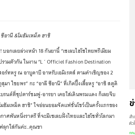
 ซีอานี &โมฮัมเหม็ด ฮาชิ
! บอกเลยล่วงหน้า 18 กันยานี้ “เซเลบไฮโซไทยพรีเมียม
รวมตัวกัน ในงาน “L´ Officiel Fashion Destination
ีสอร์ทหรู ณ อาบูดาบี อาหรับเอมิเรตส์ ตามคำเชิญของ 2
ุมา ไชยพร” กะ “อาลี ซีอานี” ที่เกิดปิ๊งเสื้อหรู “อาชิ สตูดิ
บรนด์ที่ซุปตาร์ชมพู่-อารยา เคยใส่เดินพรมแดง ก็เลยจีบ
ข
มฮัมเหม็ด ฮาชิ” ใจอ่อนยอมจัดแฟชั่นโชว์เป็นครั้งแรกของ
าศพันหนึ่งราตรี ที่จะมีเซเลบฝั่งไทยและไฮโซทั่วโลกมา
สำเ
หัว
ุกใส่กันค่ะ..คุณขา
รพ.
กทม