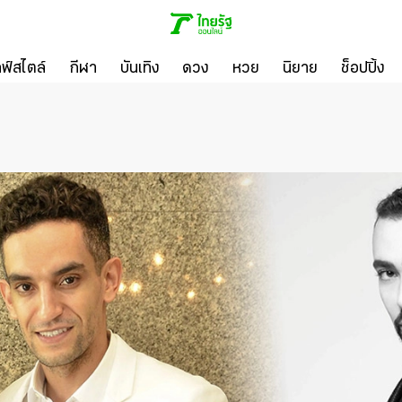
ลฟ์สไตล์
กีฬา
บันเทิง
ดวง
หวย
นิยาย
ช็อปปิ้ง