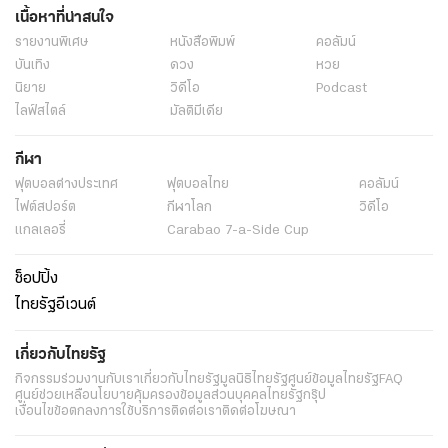
เนื้อหาที่น่าสนใจ
รายงานพิเศษ
หนังสือพิมพ์
คอลัมน์
บันเทิง
ดวง
หวย
นิยาย
วิดีโอ
Podcast
ไลฟ์สไตล์
มัลติมีเดีย
กีฬา
ฟุตบอลต่่างประเทศ
ฟุตบอลไทย
คอลัมน์
ไฟต์สปอร์ต
กีฬาโลก
วิดีโอ
แกลเลอรี่
Carabao 7-a-Side Cup
ช็อปปิ้ง
ไทยรัฐอีเวนต์
เกี่ยวกับไทยรัฐ
กิจกรรม
ร่วมงานกับเรา
เกี่ยวกับไทยรัฐ
มูลนิธิไทยรัฐ
ศูนย์ข้อมูลไทยรัฐ
FAQ
ศูนย์ช่วยเหลือ
นโยบายคุ้มครองข้อมูลส่วนบุคคลไทยรัฐกรุ๊ป
เงื่อนไขข้อตกลงการใช้บริการ
ติดต่อเรา
ติดต่อโฆษณา