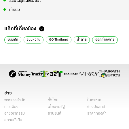
สารกันบูดในขนมเค้ก
ทำขนม
แท็กที่เกี่ยวข้อง
ขนมเค้ก
ขนมหวาน
GQ Thailand
น้ำตาล
ออกกำลังกาย
ข่าว
พระราชสำนัก
ทั่วไทย
ในกระแส
การเมือง
นโยบายรัฐ
ต่างประเทศ
อาชญากรรม
ยานยนต์
ราคาทองคำ
ความยั่งยืน