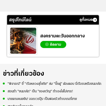
สรุปไทม์ไลน์
ดูทั้งหมด
สงครามตะวันออกกลาง
ติดตาม
ข่าวที่เกี่ยวข้อง
"พิจารณ์" ชี้ "เรือหลวงสุโขทัย" ล่ม "บิ๊กตู่" ต้องตอบ นี่เรือรบหรือขนมเค้ก
สอนทำ "ขนมเค้ก" เป็น "ของขวัญ" ทำเองได้ไม่ยาก!
นายดาบคนขยัน! ออกเวรปุ๊บ เป็นพ่อครัวทำเบเกอรี่ขาย