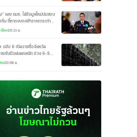
ม” เผย กมธ. ได้ข้อมูลใหม่ปมสอบ
งถิ่น ชี้หากจบแค่ข้าราชการเท่ากับ
ัดตอนการเมือง”
เมือง
20:11 น.
ุฯ ฉบับ 6 เปิดรายชื่อจังหวัด
ียมรับมือฝนตกหนัก ช่วง 6-9
 นี้
ไทย
20:08 น.