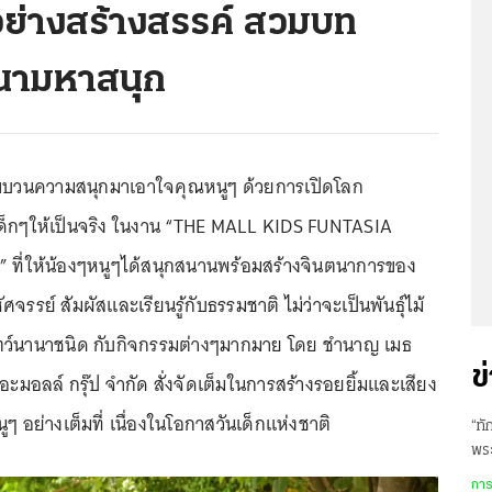
อย่างสร้างสรรค์ สวมบท
นามหาสนุก
กขบวนความสนุกมาเอาใจคุณหนูๆ ด้วยการเปิดโลก
ด็กๆให้เป็นจริง ในงาน “THE MALL KIDS FUNTASIA
ที่ให้น้องๆหนูๆได้สนุกสนานพร้อมสร้างจินตนาการของ
รรย์ สัมผัสและเรียนรู้กับธรรมชาติ ไม่ว่าจะเป็นพันธุ์ไม้
ว์นานาชนิด กับกิจกรรมต่างๆมากมาย โดย ชำนาญ เมธ
ข
ดอะมอลล์ กรุ๊ป จำกัด สั่งจัดเต็มในการสร้างรอยยิ้มและเสียง
ูๆ อย่างเต็มที่ เนื่องในโอกาสวันเด็กแห่งชาติ
“ทั
พร
การ