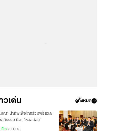
...
่าวเด่น
ดูทั้งหมด
กษิณ” นำทัพเพื่อไทยร่วมพิธีสวด
ะอภิธรรม บิดา “หมออ้อม”
เมือง
20:13 น.