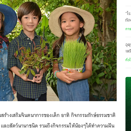
“โร
ท้อ
“ต
การ
อุต
เตร
ส.ค.
ทั่ว
ร้างเสริมจินตนาการของเด็ก อาทิ กิจกรรมรักษ์ธรรมชาติ
ยาก และสัตว์นานาชนิด รวมถึงกิจกรรมให้น้องๆได้ทำความฝัน