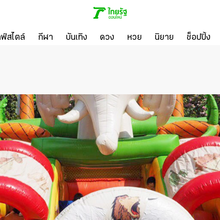
ลฟ์สไตล์
กีฬา
บันเทิง
ดวง
หวย
นิยาย
ช็อปปิ้ง