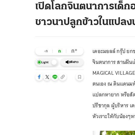
เปิดโลกจินตนาการเด็ก
ชาวนาปลูกข้าวในแปลง
เดอะมอลล์ กรุ๊ป ย
+
ก
ก
-ก
จินตนาการ สานฝันเ
ฟังข่าว
Light
MAGICAL VILLAGE” 
ตนเอง ณ ดินแดนมหัศจ
แปลกหายาก หรือสัต
ปรีชากุล ผู้บริหาร เ
หัวเราะให้กับน้องๆหน