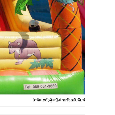
ไลฟ์สไตล์
ผู้หญิง
ไทยรัฐฉบับพิมพ์