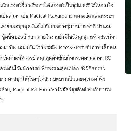
็นนักแข่งตัวจิ๋ว หรือการได้แต่งตัวเป็นซุปเปอร์ฮีโร่ในดวงใจ
ป็นส่วนๆ เช่น Magical Playground สนามเด็กเล่นหรรษา
้เล่นเกมสนุกสุดมันส์ไปกับเกมต่างๆมากมาย อาทิ บ้านลม
 อู๊ดอิ๊ทบอลล์ ฯลฯ ภายในงานยังมีโชว์สนุกสุดสร้างสรรค์จา
่จะมาร้อง เล่น เต้น โชว์ รวมถึง Meet&Greet กับดาราเด็กคน
ฟาร์มผักมหัศจรรย์ สนุกสุดมันส์กับกิจกรรมตามล่าหา RC
 สวนต้นไม้มหัศจรรย์ พืชพรรณสุดแปลก ยังมีกิจกรรม
มหาสนุกให้น้องๆได้สวมบทบาทเป็นเกษตรกรตัวจิ๋ว
้วย, Magical Pet Farm ฟาร์มสัตว์สุขสันต์ พบกับขบวน
ัก
...