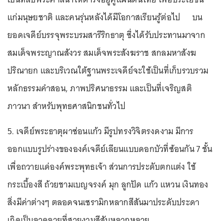
แก่มนุษยชาติ และคนรุ่นหลังได้มีโอกาสเรียนรู้ต่อไป บน
ยอดเจดีย์บรรจุพระบรมสารีริกธาตุ ซึ่งได้รับประทานมาจาก
สมเด็จพระญาณสังวร สมเด็จพระสังฆราช สกลมหาสังฆ
ปริณายก และบริเวณใต้ฐานพระเจดีย์จะใช้เป็นที่เก็บรวบรวม
หลักธรรมคำสอน, ภาพปริศนาธรรม และเป็นที่เจริญสติ
ภาวนา สำหรับพุทธศาสนิกชนทั่วไป
5. เจดีย์พระธาตุผาซ่อนแก้ว มีรูปทรงวิจิตรงดงาม มีการ
ออกแบบรูปร่างขององค์เจดีย์เลียนแบบดอกบัวที่ซ้อนกัน 7 ชั้น
เพื่อถวายแด่องค์พระพุทธเจ้า ส่วนการประดับตกแต่ง ใช้
กระเบื้องสี ถ้วยชามเบญจรงค์ มุก ลูกปัด แก้ว แหวน เงินทอง
สิ่งมีค่าต่างๆ ตลอดจนเซรามิกหลากสีสันมาประดับประดา
เกิดเป็นลวดลายที่สวยงามสีสันหลากหลาย