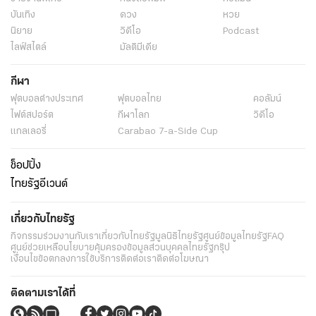
บันเทิง
ดวง
หวย
นิยาย
วิดีโอ
Podcast
ไลฟ์สไตล์
มัลติมีเดีย
กีฬา
ฟุตบอลต่่างประเทศ
ฟุตบอลไทย
คอลัมน์
ไฟต์สปอร์ต
กีฬาโลก
วิดีโอ
แกลเลอรี่
Carabao 7-a-Side Cup
ช็อปปิ้ง
ไทยรัฐอีเวนต์
เกี่ยวกับไทยรัฐ
กิจกรรม
ร่วมงานกับเรา
เกี่ยวกับไทยรัฐ
มูลนิธิไทยรัฐ
ศูนย์ข้อมูลไทยรัฐ
FAQ
ศูนย์ช่วยเหลือ
นโยบายคุ้มครองข้อมูลส่วนบุคคลไทยรัฐกรุ๊ป
เงื่อนไขข้อตกลงการใช้บริการ
ติดต่อเรา
ติดต่อโฆษณา
ติดตามเราได้ที่