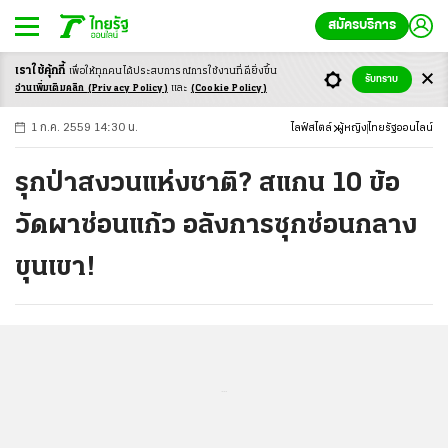
สมัครบริการ
เราใช้คุ้กกี้
เพื่อให้ทุกคนได้ประสบ
การณ์การใช้งานที่ดียิ่งขึ้น
+
ก
ก
-ก
รับทราบ
อ่านเพิ่มเติมคลิก
(Privacy Policy)
และ
(Cookie Policy)
1 ก.ค. 2559 14:30 น.
ไลฟ์สไตล์
ผู้หญิง
ไทยรัฐออนไลน์
รุกป่าสงวนแห่งชาติ? สแกน 10 ข้อ
วัดผาซ่อนแก้ว อลังการซุกซ่อนกลาง
ขุนเขา!
...