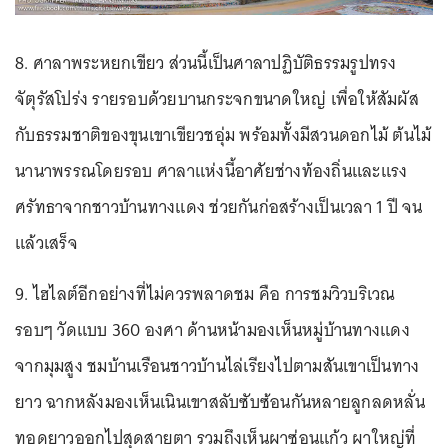
8. ศาลาพระหยกเขียว ส่วนนี้เป็นศาลาปฏิบัติธรรมรูปทรง
จัตุรัสโปร่ง รายรอบด้วยบานกระจกขนาดใหญ่ เพื่อให้สัมผัส
กับธรรมชาติของขุนเขาเขียวชอุ่ม พร้อมทั้งมีสวนดอกไม้ ต้นไม้
นานาพรรณโดยรอบ ศาลาแห่งนี้อาศัยช่างท้องถิ่นและแรง
ศรัทธาจากชาวบ้านทางแดง ช่วยกันก่อสร้างเป็นเวลา 1 ปี จน
แล้วเสร็จ
9. ไฮไลต์อีกอย่างที่ไม่ควรพลาดชม คือ การชมวิวบริเวณ
รอบๆ วัดแบบ 360 องศา ด้านหน้ามองเห็นหมู่บ้านทางแดง
จากมุมสูง ชมบ้านเรือนชาวบ้านไล่เรียงไปตามสันเขาเป็นทาง
ยาว ฉากหลังมองเห็นเนินเขาสลับซับซ้อนกันหลายลูกลดหลั่น
ทอดยาวออกไปสุดสายตา รวมถึงเห็นผาซ่อนแก้ว ผาใหญ่ที่