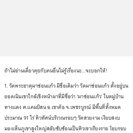
ถ้าไม่อ่านเดี๋ยวคุยกับคนอื่นไม่รู้เรื่องนะ...จะบอกให้!
1. วัดพระธาตุผาซ่อนแก้ว มีชื่อเดิมว่า วัดผาซ่อนแก้ว ตั้งอยู่บน
ยอดเนินเขาใกล้เชิงหน้าผาที่มีชื่อว่า 'ผาซ่อนแก้ว' ในหมู่บ้าน
ทางแดง ต.แคมป์สน อ.เขาค้อ จ.เพชรบูรณ์ มีพื้นที่ทั้งหมด
ประมาณ 91 ไร่ ทิวทัศน์บริเวณรอบๆ วัดสวยงาม เงียบสงบ
มองเห็นภูเขาสูงใหญ่สลับซับซ้อนเป็นทิวเขาเรียงราย โอบรอบ