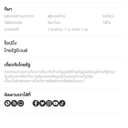
กีฬา
ฟุตบอลต่่างประเทศ
ฟุตบอลไทย
คอลัมน์
ไฟต์สปอร์ต
กีฬาโลก
วิดีโอ
แกลเลอรี่
Carabao 7-a-Side Cup
ช็อปปิ้ง
ไทยรัฐอีเวนต์
เกี่ยวกับไทยรัฐ
กิจกรรม
ร่วมงานกับเรา
เกี่ยวกับไทยรัฐ
มูลนิธิไทยรัฐ
ศูนย์ข้อมูลไทยรัฐ
FAQ
ศูนย์ช่วยเหลือ
นโยบายคุ้มครองข้อมูลส่วนบุคคลไทยรัฐกรุ๊ป
เงื่อนไขข้อตกลงการใช้บริการ
ติดต่อเรา
ติดต่อโฆษณา
ติดตามเราได้ที่
Application
My THAIRATH