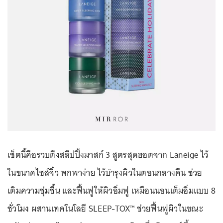
เซ็ตนี้คือรวบตึงสลีปปิ้งมาสก์ 3 สูตรสุดฮอตจาก Laneige ไว้
ในขนาดไซส์จิ๋ว พกพาง่าย ไว้บำรุงผิวในตอนกลางคืน ช่วย
เติมความชุ่มชื้น และฟื้นฟูให้ผิวอิ่มฟู เหมือนนอนเต็มอิ่มแบบ 8
ชั่วโมง ผสานเทคโนโลยี SLEEP-TOX™ ช่วยฟื้นฟูผิวในขณะ