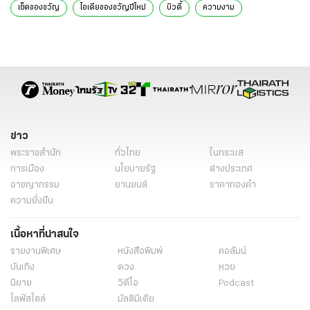
เซ็ตของขวัญ
ไอเดียของขวัญปีใหม่
บิวตี้
ความงาม
ข่าว
พระราชสำนัก
ทั่วไทย
ในกระแส
การเมือง
นโยบายรัฐ
ต่างประเทศ
อาชญากรรม
ยานยนต์
ราคาทองคำ
ความยั่งยืน
เนื้อหาที่น่าสนใจ
รายงานพิเศษ
หนังสือพิมพ์
คอลัมน์
บันเทิง
ดวง
หวย
นิยาย
วิดีโอ
Podcast
ไลฟ์สไตล์
มัลติมีเดีย