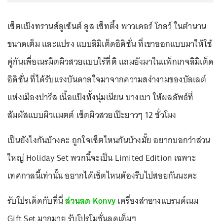
เซ็ตแป้งทรานส์ลูเซ้นต์ ลูส เซ็ทติ้ง พาวเดอร์ โกลว์ ในตำนาน
ขนาดเต็ม และแปรง แบบลิมิเต็ดอิดิชั่น ที่เขาออกแบบมาให้ใช้
คู่กันเพื่อเนรมิตผิวสวยแบบไร้ที่ติ แถมยังมาในแพ็กเกจลิมิเต็ด
อิดิชั่น ที่ได้รับแรงบันดาลใจมาจากความสง่างามของบัลเลต์
แห่งเมืองปารีส เนื้อแป้งทั้งนุ่มเนียน บางเบา ให้ผลลัพธ์ที่
สัมผัสแบบผิวแมตต์ เซ็ตผิวสวยเป๊ะยาวๆ 12 ชั่วโมง
เป็นยังไงกันบ้างคะ ถูกใจเซ็ตไหนกันบ้างมั้ย อยากบอกว่าส่วน
ใหญ่ Holiday Set พวกนี้จะเป็น Limited Edition เฉพาะ
เทศกาลนี้เท่านั้น อยากได้เซ็ตไหนต้องรีบไปสอยกันนะคะ
รับโปรเด็ดกับที่นี่
ส่วนลด Konvy
เครื่องสำอางแบรนด์เนม
Gift Set มากมาย รับโปรโมชั่นลดเต็มๆ