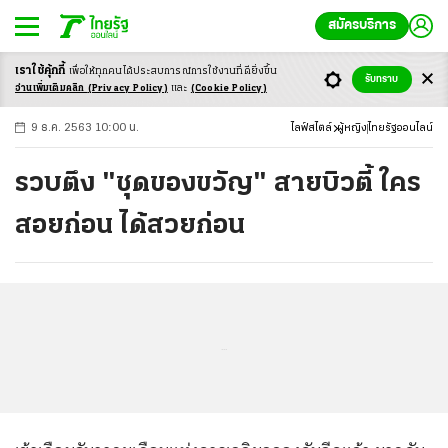
สมัครบริการ
เราใช้คุ้กกี้
เพื่อให้ทุกคนได้ประสบ
การณ์การใช้งานที่ดียิ่งขึ้น
+
ก
ก
-ก
รับทราบ
อ่านเพิ่มเติมคลิก
(Privacy Policy)
และ
(Cookie Policy)
9 ธ.ค. 2563 10:00 น.
ไลฟ์สไตล์
ผู้หญิง
ไทยรัฐออนไลน์
รวบตึง "ชุดของขวัญ" สายบิวตี้ ใคร
สอยก่อน ได้สวยก่อน
...