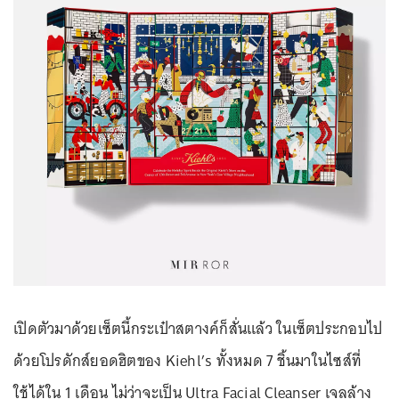
เปิดตัวมาด้วยเซ็ตนี้กระเป๋าสตางค์ก็สั่นแล้ว ในเซ็ตประกอบไป
ด้วยโปรดักส์ยอดฮิตของ Kiehl’s ทั้งหมด 7 ชิ้นมาในไซส์ที่
ใช้ได้ใน 1 เดือน ไม่ว่าจะเป็น Ultra Facial Cleanser เจลล้าง