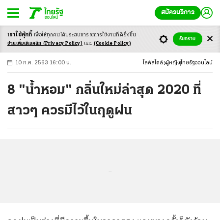
สมัครบริการ
เราใช้คุ้กกี้
เพื่อให้ทุกคนได้ประสบ
การณ์การใช้งานที่ดียิ่งขึ้น
+
ก
ก
-ก
รับทราบ
อ่านเพิ่มเติมคลิก
(Privacy Policy)
และ
(Cookie Policy)
10 ก.ค. 2563 16:00 น.
ไลฟ์สไตล์
ผู้หญิง
ไทยรัฐออนไลน์
8 "น้ำหอม" กลิ่นใหม่ล่าสุด 2020 ที่
สาวๆ ควรมีไว้ในฤดูฝน
...