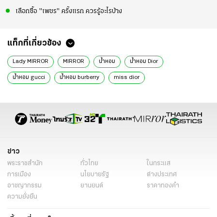
เลือกซื้อ "เพชร" ครั้งแรก ควรรู้อะไรบ้าง
แท็กที่เกี่ยวข้อง
Lady MIRROR
MIRROR
น้ำหอม
น้ำหอม Dior
น้ําหอม gucci
น้ําหอม burberry
miss dior
ข่าว
พระราชสำนัก
ทั่วไทย
ในกระแส
การเมือง
นโยบายรัฐ
ต่างประเทศ
อาชญากรรม
ยานยนต์
ราคาทองคำ
ความยั่งยืน