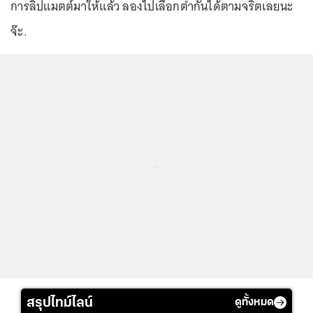
การลิปแมตต์มาให้แล้ว ลองไปเลือกตำกันได้ตามจริตเลยนะ
จ๊ะ.
...
สรุปไทม์ไลน์
ดูทั้งหมด