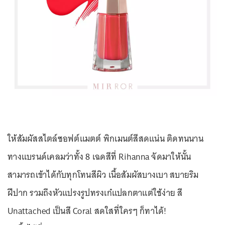
ให้สัมผัสสไตล์ซอฟต์แมตต์ พิกเมนต์สีสดแน่น ติดทนนาน
ทางแบรนด์เคลมว่าทั้ง 8 เฉดสีที่ Rihanna จัดมาให้นั้น
สามารถเข้าได้กับทุกโทนสีผิว เนื้อสัมผัสบางเบา สบายริม
ฝีปาก รวมถึงหัวแปรงรูปทรงเก๋แปลกตาแต่ใช้ง่าย สี
Unattached เป็นสี Coral สดใสที่ใครๆ ก็ทาได้!