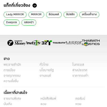
แท็กที่เกี่ยวข้อง
Lady MIRROR
MIRROR
ลิปแมตต์
ลิปสติก
เครื่องสำอาง
Everpink
แต่งหน้า
ข่าว
พระราชสำนัก
ทั่วไทย
ในกระแส
การเมือง
นโยบายรัฐ
ต่างประเทศ
อาชญากรรม
ยานยนต์
ราคาทองคำ
ความยั่งยืน
เนื้อหาที่น่าสนใจ
รายงานพิเศษ
หนังสือพิมพ์
คอลัมน์
บันเทิง
ดวง
หวย