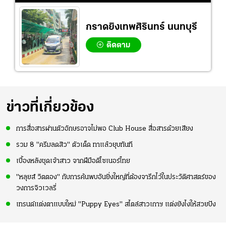
กราดยิงเทพศิรินทร์ นนทบุรี
ติดตาม
ข่าวที่เกี่ยวข้อง
การสื่อสารผ่านตัวอักษรอาจไม่พอ Club House สื่อสารด้วยเสียง
รวม 8 "ครีมลดสิว" ตัวเด็ด ทาแล้วยุบทันที
เบื้องหลังชุดเจ้าสาว จากฝีมือดีไซเนอร์ไทย
"หลุยส์ วิตตอง" กับการค้นพบอันยิ่งใหญ่ที่ต้องจารึกไว้ในประวัติศาสตร์ของ
วงการจิวเวลรี่
เทรนด์แต่งตาแบบใหม่ "Puppy Eyes" สไตล์สาวเกาฯ แต่งยังไงให้สวยปัง