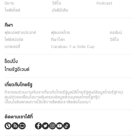
นิยาย
วิดีโอ
Podcast
ไลฟ์สไตล์
มัลติมีเดีย
กีฬา
ฟุตบอลต่่างประเทศ
ฟุตบอลไทย
คอลัมน์
ไฟต์สปอร์ต
กีฬาโลก
วิดีโอ
แกลเลอรี่
Carabao 7-a-Side Cup
ช็อปปิ้ง
ไทยรัฐอีเวนต์
เกี่ยวกับไทยรัฐ
กิจกรรม
ร่วมงานกับเรา
เกี่ยวกับไทยรัฐ
มูลนิธิไทยรัฐ
ศูนย์ข้อมูลไทยรัฐ
FAQ
ศูนย์ช่วยเหลือ
นโยบายคุ้มครองข้อมูลส่วนบุคคลไทยรัฐกรุ๊ป
เงื่อนไขข้อตกลงการใช้บริการ
ติดต่อเรา
ติดต่อโฆษณา
ติดตามเราได้ที่