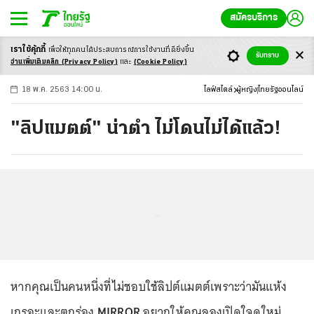
สมัครบริการ
เราใช้คุ้กกี้
เพื่อให้ทุกคนได้ประสบ
การณ์การใช้งานที่ดียิ่งขึ้น
+
ก
ก
-ก
รับทราบ
อ่านเพิ่มเติมคลิก
(Privacy Policy)
และ
(Cookie Policy)
18 พ.ค. 2563 14:00 น.
ไลฟ์สไตล์
ผู้หญิง
ไทยรัฐออนไลน์
"ลิปแมตต์" น่าตำ ไม่โดนไม่ได้แล้ว!
...
หากคุณเป็นคนหนึ่งที่ไม่ชอบใช้ลิปต์แมตต์เพราะว่ามันแห้ง
เกรอะและตกร่อง
MIRROR
อยากให้คุณลองเปิดใจดูใหม่