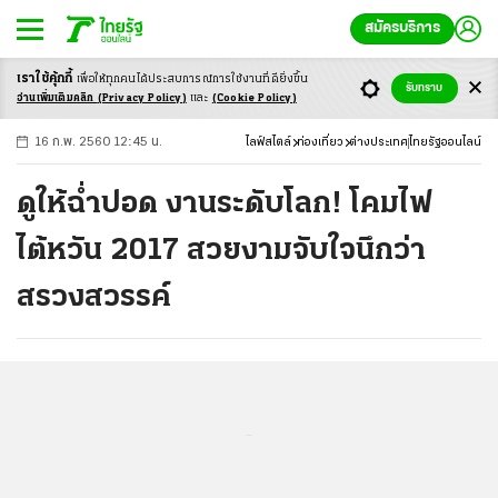
สมัครบริการ
เราใช้คุ้กกี้
เพื่อให้ทุกคนได้ประสบ
การณ์การใช้งานที่ดียิ่งขึ้น
+
ก
ก
-ก
รับทราบ
อ่านเพิ่มเติมคลิก
(Privacy Policy)
และ
(Cookie Policy)
16 ก.พ. 2560 12:45 น.
ไลฟ์สไตล์
ท่องเที่ยว
ต่างประเทศ
ไทยรัฐออนไลน์
ดูให้ฉ่ำปอด งานระดับโลก! โคมไฟ
ไต้หวัน 2017 สวยงามจับใจนึกว่า
สรวงสวรรค์
...