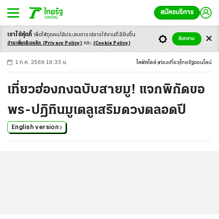
สมัครบริการ
เราใช้คุ้กกี้
เพื่อให้ทุกคนได้ประสบ
การณ์การใช้งานที่ดียิ่งขึ้น
+
ก
ก
-ก
รับทราบ
อ่านเพิ่มเติมคลิก
(Privacy Policy)
และ
(Cookie Policy)
1 ก.ค. 2569 19:33 น.
ไลฟ์สไตล์
ท่องเที่ยว
ไทยรัฐออนไลน์
เที่ยวฮ่องกงฉบับสายมู! แจกพิกัดขอ
พร-ปฏิทินมูเตลูเสริมดวงตลอดปี
English version
...