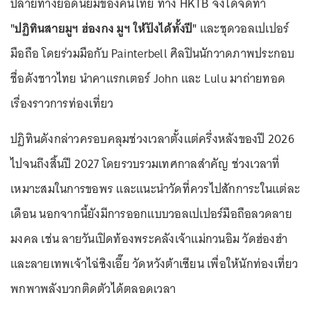
ปลายทางยอดนิยมของคนไทย ทาง HKTB จึงได้จัดทำ
"ปฏิทินสายมูฯ ฮ่องกง มูฯ ให้ปังได้ทั้งปี"
และชุดวอลเปเปอร์
มือถือ โดยร่วมมือกับ Painterbell ศิลปินนักวาดภาพประกอบ
ชื่อดังชาวไทย นำคาแรกเตอร์ John และ Lulu มาถ่ายทอด
เรื่องราวการท่องเที่ยว
ปฏิทินดังกล่าวครอบคลุมช่วงเวลาตั้งแต่ครึ่งหลังของปี 2026
ไปจนถึงสิ้นปี 2027 โดยรวบรวมเทศกาลสำคัญ ช่วงเวลาที่
เหมาะสมในการขอพร และแนะนำวัดที่ควรไปสักการะในแต่ละ
เดือน นอกจากนี้ยังมีการออกแบบวอลเปเปอร์มือถือลวดลาย
มงคล เช่น ลายวันเปิดท้องพระคลังเจ้าแม่กวนอิม วัดฮ่องฮำ
และลายเทพเจ้าไฉ่ซิงเอี๊ย วัดหวังต้าเซียน เพื่อให้นักท่องเที่ยว
พกพาพลังบวกติดตัวได้ตลอดเวลา