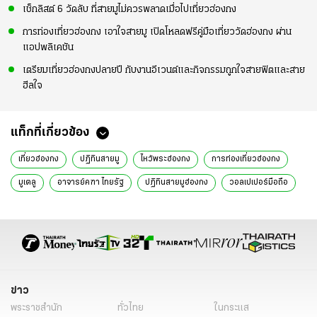
เช็กลิสต์ 6 วัดลับ ที่สายมูไม่ควรพลาดเมื่อไปเที่ยวฮ่องกง
การท่องเที่ยวฮ่องกง เอาใจสายมู เปิดโหลดฟรีคู่มือเที่ยววัดฮ่องกง ผ่าน
แอปพลิเคชัน
เตรียมเที่ยวฮ่องกงปลายปี กับงานอีเวนต์และกิจกรรมถูกใจสายฟิตและสาย
ฮีลใจ
แท็กที่เกี่ยวข้อง
เที่ยวฮ่องกง
ปฏิทินสายมู
ไหว้พระฮ่องกง
การท่องเที่ยวฮ่องกง
มูเตลู
อาจารย์คฑา ไทยรัฐ
ปฏิทินสายมูฮ่องกง
วอลเปเปอร์มือถือ
อ.คฑา ชินบัญชร
คิมเบอร์ลี่ แอน โวลเทมัส
แคมเปญ Only in Hong Kong
วัดฮ่องฮำ
พิกัดเที่ยวฮ่องกง
ฮวงจุ้ยดี
เรื่องเด่น
เรื่องเด่นวันนี้
ความเชื่อ
ข่าว
พระราชสำนัก
ทั่วไทย
ในกระแส