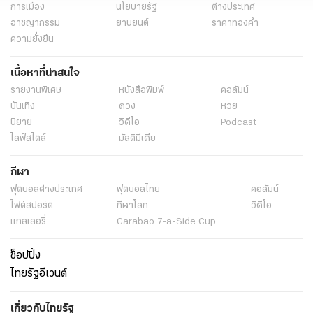
การเมือง
นโยบายรัฐ
ต่างประเทศ
อาชญากรรม
ยานยนต์
ราคาทองคำ
ความยั่งยืน
เนื้อหาที่น่าสนใจ
รายงานพิเศษ
หนังสือพิมพ์
คอลัมน์
บันเทิง
ดวง
หวย
นิยาย
วิดีโอ
Podcast
ไลฟ์สไตล์
มัลติมีเดีย
กีฬา
ฟุตบอลต่่างประเทศ
ฟุตบอลไทย
คอลัมน์
ไฟต์สปอร์ต
กีฬาโลก
วิดีโอ
แกลเลอรี่
Carabao 7-a-Side Cup
ช็อปปิ้ง
ไทยรัฐอีเวนต์
เกี่ยวกับไทยรัฐ