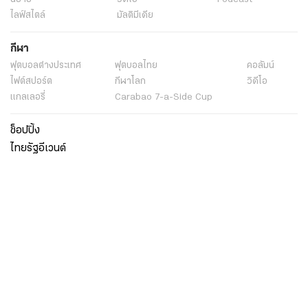
ไลฟ์สไตล์
มัลติมีเดีย
กีฬา
ฟุตบอลต่่างประเทศ
ฟุตบอลไทย
คอลัมน์
ไฟต์สปอร์ต
กีฬาโลก
วิดีโอ
แกลเลอรี่
Carabao 7-a-Side Cup
ช็อปปิ้ง
ไทยรัฐอีเวนต์
เกี่ยวกับไทยรัฐ
กิจกรรม
ร่วมงานกับเรา
เกี่ยวกับไทยรัฐ
มูลนิธิไทยรัฐ
ศูนย์ข้อมูลไทยรัฐ
FAQ
ศูนย์ช่วยเหลือ
นโยบายคุ้มครองข้อมูลส่วนบุคคลไทยรัฐกรุ๊ป
เงื่อนไขข้อตกลงการใช้บริการ
ติดต่อเรา
ติดต่อโฆษณา
ติดตามเราได้ที่