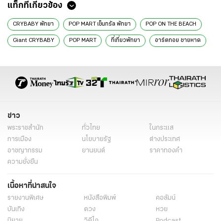
แท็กที่เกี่ยวข้อง
CRYBABY พัทยา
POP MART เซ็นทรัล พัทยา
POP ON THE BEACH
Giant CRYBABY
POP MART
ที่เที่ยวพัทยา
อาร์ตทอย ชายหาด
คอนเซปต์ Cry Me An Ocean
CRYBABY Cry Me An Ocean Series
MOLLY
SKULLPANDA
Pop Culture Economy
ข่าว
พระราชสำนัก
ทั่วไทย
ในกระแส
การเมือง
นโยบายรัฐ
ต่างประเทศ
อาชญากรรม
ยานยนต์
ราคาทองคำ
ความยั่งยืน
เนื้อหาที่น่าสนใจ
รายงานพิเศษ
หนังสือพิมพ์
คอลัมน์
บันเทิง
ดวง
หวย
นิยาย
วิดีโอ
Podcast