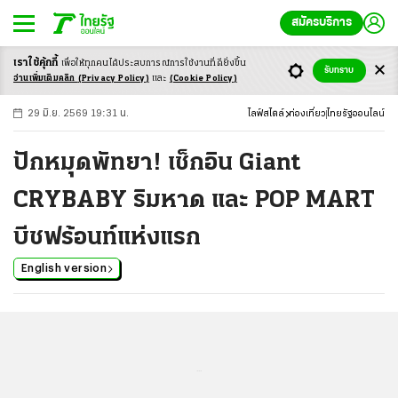
สมัครบริการ
เราใช้คุ้กกี้
เพื่อให้ทุกคนได้ประสบ
การณ์การใช้งานที่ดียิ่งขึ้น
+
ก
ก
-ก
รับทราบ
อ่านเพิ่มเติมคลิก
(Privacy Policy)
และ
(Cookie Policy)
29 มิ.ย. 2569 19:31 น.
ไลฟ์สไตล์
ท่องเที่ยว
ไทยรัฐออนไลน์
ปักหมุดพัทยา! เช็กอิน Giant
CRYBABY ริมหาด และ POP MART
บีชฟร้อนท์แห่งแรก
English version
...