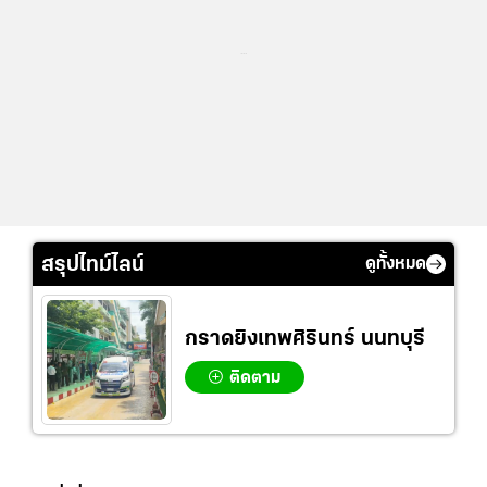
...
สรุปไทม์ไลน์
ดูทั้งหมด
กราดยิงเทพศิรินทร์ นนทบุรี
ติดตาม