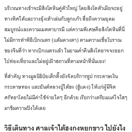
บริเวณทางเข้าจะมีสิงโตหินคู่ตัวใหญ่ โดยสิงโตตัวเมียจะอยู่
ทางทิศใต้และวางอุ้งเท้าเล่นกับลูกแก้ว สื่อถึงความอุดม
สมบูรณ์และความเมตตาบารมี แต่ความพิเศษคือสิงโตหินที่นี่
ไม่มีการทำพิธีเบิกเนตร (แต้มดวงตา) ตามความเชื่อโบราณ
ของจีนที่ว่า หากเบิกเนตรแล้ว ในยามค่ำคืนสิงโตอาจจะออก
ไปท่องเที่ยวและไม่อยู่เฝ้าสถานที่ตามหน้าที่นั่นเอง!
ที่สำคัญ ทางมูลนิธิป่อเต็กตึ๊งยังจัดบริการธูป กระดาษเงิน
กระดาษทอง และยันต์หลวงปู่ไต้ฮง (ฮู้แดง) ให้แก่ผู้มีจิต
ศรัทธาโดยไม่มีค่าใช้จ่ายใดๆ อีกด้วย เรียกว่าเตรียมแค่ใจใสๆ
มาชิมความปังได้เลย
วิธีเดินทาง ศาลเจ้าไต้ฮงกงหยกขาว ไปยังไง