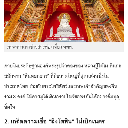
ภาพจากเพจข่าวสารท่องเที่ยว ททท.
ภายในประดิษฐานองค์พระรูปจำลองของ หลวงปู่ไต้ฮง ที่แกะ
สลักจาก
“หินหยกขาว”
ที่มีขนาดใหญ่ที่สุดแห่งหนึ่งใน
ประเทศไทย ร่วมกับพระโพธิสัตว์และเทพเจ้าสำคัญของจีน
รวม 8 องค์ ให้สายมูได้เดินกราบไหว้ขอพรกันได้อย่างอิ่มบุญ
อิ่มใจ
2. เกร็ดความเชื่อ
“สิงโตหิน”
ไม่เบิกเนตร