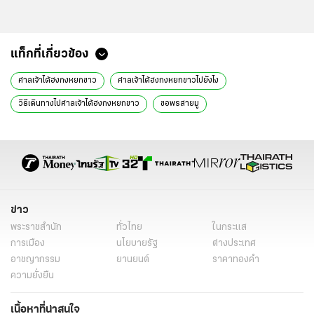
แท็กที่เกี่ยวข้อง
ศาลเจ้าไต้ฮงกงหยกขาว
ศาลเจ้าไต้ฮงกงหยกขาวไปยังไง
วิธีเดินทางไปศาลเจ้าไต้ฮงกงหยกขาว
ขอพรสายมู
สถาปัตยกรรมจีนโบราณ
เฉลิมพระเกียรติ 72 พรรษา
ประวัติหลวงปู่ไต้ฮง
การเดินทางไปศาลเจ้า
มูลนิธิป่อเต็กตึ๊ง
สิงโตหินผู้พิทักษ์
หินหยกขาว
พิธีเบิกเนตร
สถานที่ทำบุญในกรุงเทพ
กิจกรรมสายมู
การขอพรพระ
ข่าว
พระราชสำนัก
ทั่วไทย
ในกระแส
การเมือง
นโยบายรัฐ
ต่างประเทศ
อาชญากรรม
ยานยนต์
ราคาทองคำ
ความยั่งยืน
เนื้อหาที่น่าสนใจ