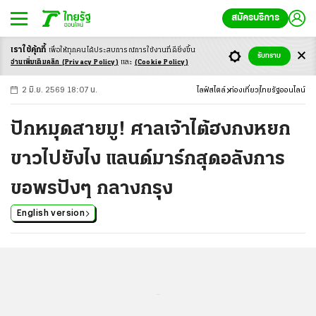
สมัครบริการ
เราใช้คุ้กกี้
เพื่อให้ทุกคนได้ประสบ
การณ์การใช้งานที่ดียิ่งขึ้น
+
ก
ก
-ก
รับทราบ
อ่านเพิ่มเติมคลิก
(Privacy Policy)
และ
(Cookie Policy)
2 มิ.ย. 2569 18:07 น.
ไลฟ์สไตล์
ท่องเที่ยว
ไทยรัฐออนไลน์
ปักหมุดสายมู! ศาลเจ้าไต้ฮงกงหยก
ขาวไปยังไง แลนด์มาร์กสุดอลังการ
ขอพรปังๆ กลางกรุง
English version
...