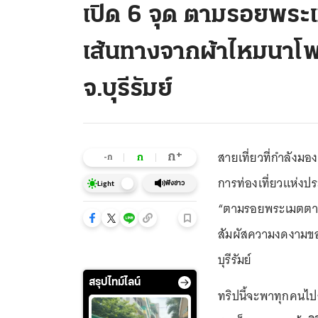
เปิด 6 จุด ตามรอยพระ
เส้นทางจากผ้าไหมนาโพธิ
จ.บุรีรัมย์
สายเที่ยวที่กำลังมอ
+
ก
ก
-ก
การท่องเที่ยวแห่งป
ฟังข่าว
Light
“ตามรอยพระเมตตา เ
สัมผัสความงดงามของผ
บุรีรัมย์
สรุปไทม์ไลน์
ทริปนี้จะพาทุกคนไปส