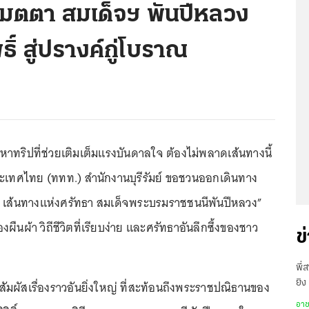
เมตตา สมเด็จฯ พันปีหลวง
์ สู่ปรางค์กู่โบราณ
งหาทริปที่ช่วยเติมเต็มแรงบันดาลใจ ต้องไม่พลาดเส้นทางนี้
ระเทศไทย (ททท.) สำนักงานบุรีรัมย์ ขอชวนออกเดินทาง
ส้นทางแห่งศรัทธา สมเด็จพระบรมราชชนนีพันปีหลวง”
ืนผ้า วิถีชีวิตที่เรียบง่าย และศรัทธาอันลึกซึ้งของชาว
ข
พี่
ัมผัสเรื่องราวอันยิ่งใหญ่ ที่สะท้อนถึงพระราชปณิธานของ
ยิง
เสี
อา