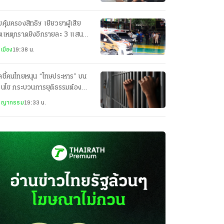
คุ้มครองสิทธิฯ เยียวยาผู้เสีย
ิตเหตุกราดยิงอีกรายละ 3 แสน
็นคนละส่วนกับสำนักนายกฯ
เมือง
19:38 น.
ลชี้คนไทยหนุน “โทษประหาร” บน
่อนไข กระบวนการยุติธรรมต้อง
่งใส
ชญากรรม
19:33 น.