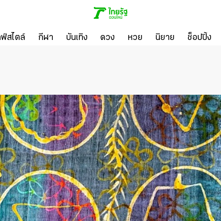
ลฟ์สไตล์
กีฬา
บันเทิง
ดวง
หวย
นิยาย
ช็อปปิ้ง