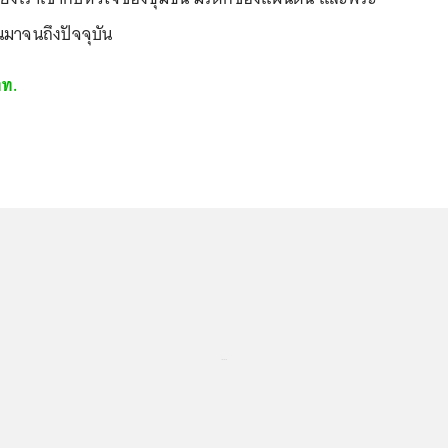
นมาจนถึงปัจจุบัน
ท.
...