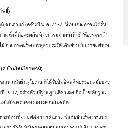
โพธิ์)
บสถเก่าแก่ (สร้างปี พ.ศ. 2432) ที่ทรงคุณค่าจนได้ขึ้น
น สิ่งที่ต้องชมคือ จิตรกรรมฝาผนังที่ใช้ “สีธรรมชาติ”
้ ถ่ายทอดเรื่องราวพุทธประวัติได้อย่างเรียบง่ายแต่ทรง
 (อ.บ้านใหม่ไชยพจน์)
ือนเทวาลัยฮินดูโบราณที่ได้รับอิทธิพลศิลปะขอมสมัยนคร
ที่ 16-17) สร้างด้วยอิฐบนฐานศิลาแลง ถือเป็นหลักฐาน
ามรุ่งเรืองของอารยธรรมขอมในอดีต
าการท่องเที่ยว แต่คือการเดินทางเพื่อซึมซับเรื่องราวแห่ง
มโยงเราเข้ากับหัวใจของชุมชน มรดกของแผ่นดิน และพระ