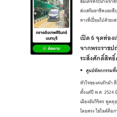
สมเด็จพระนางเจ้าสิ
ส่งเสริมอาชีพและส
ทางที่เปี่ยมไปด้วยเสน
กราดยิงเทพศิรินทร์
เปิด 6 จุดท่องเ
นนทบุรี
จากพระราชปณิ
ติดตาม
ระสิ่งศักดิ์สิทธิ์
ศูนย์หัตถกรรมพื
หัวใจของคนรักผ้า ที
ตั้งแต่ปี พ.ศ. 2524
เมืองอันวิจิตร พูดค
โดยตรง ไฮไลต์คือกา