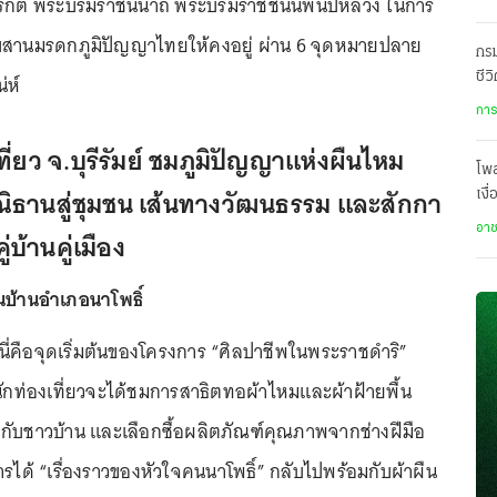
ริกิติ์ พระบรมราชินีนาถ พระบรมราชชนนีพันปีหลวง ในการ
ืบสานมรดกภูมิปัญญาไทยให้คงอยู่ ผ่าน 6 จุดหมายปลาย
กรม
ชีว
่ห์
เป
การ
ที่ยว จ.บุรีรัมย์ ชมภูมิปัญญาแห่งผืนไหม
โพ
ธานสู่ชุมชน เส้นทางวัฒนธรรม และสักกา
เงื
โปร
อา
คู่บ้านคู่เมือง
้นบ้านอำเภอนาโพธิ์
่นี่คือจุดเริ่มต้นของโครงการ “ศิลปาชีพในพระราชดำริ”
 นักท่องเที่ยวจะได้ชมการสาธิตทอผ้าไหมและผ้าฝ้ายพื้น
ุยกับชาวบ้าน และเลือกซื้อผลิตภัณฑ์คุณภาพจากช่างฝีมือ
รได้ “เรื่องราวของหัวใจคนนาโพธิ์” กลับไปพร้อมกับผ้าผืน