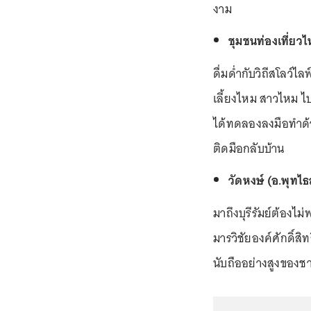
งาม
ชุมชนท่องเที่ยว
ดื่มด่ำกับวิถีสโลว์ไ
เลี้ยงไหม สาวไหม ไป
ได้ทดลองลงมือทำด้
ติดมือกลับบ้าน
วัดหงษ์ (อ.พุทไธ
มาถึงบุรีรัมย์ต้อง
มารวิชัยองค์ศักดิ์สิท
นับถืออย่างสูงของชา