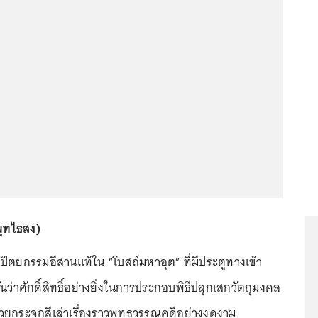
พุทไธสง)
ตยกรรมอีสานแท้ใน “โบสถ์มหาอุต” ที่มีประตูทางเข้า
กันว่าศักดิ์สิทธิ์อย่างยิ่งในการประกอบพิธีปลุกเสกวัตถุมงคล
วยกระจกสีเล่าเรื่องราวพุทธวรรณคดีอย่างงดงาม