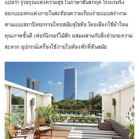
แปลว่า รุ่งอรุณแห่งความสุข ในภาษาสันสกฤต โรงแรมจึง
ออกแบบตกแต่งภายในสะท้อนความเรียบง่ายแบบสง่างาม
ตามแบบสถาปัตยกรรมไทยสมัยสุโขทัย โดยเลือกใช้ผ้าไหม
คุณภาพชั้นดี เฟอร์นิเจอร์ไม้สัก ผสมผสานกับสิ่งอำนวยความ
สะดวก อุปกรณ์เครื่องใช้ภายในห้องพักที่ทันสมัย