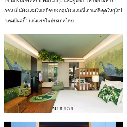
ใจกลางเมืองติดกับวังสระปทุม และศูนย์การค้าสยามพารา
กอน เป็นโรงแรมในเครือของกลุ่มโรงแรมที่เก่าแก่ที่สุดในยุโรป
“เคมปินสกี้” แห่งแรกในประเทศไทย