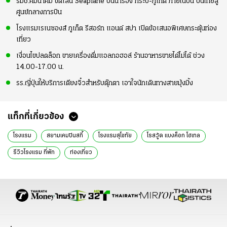
รมช.คมนาคม ขีดเส้น Seaplane บินนำร่อง กระบี่-ภูเก็ต ภายในปีนี้ ปั้นไทยสู่
ศูนย์กลางการบิน
โรงแรมเรเนซองส์ ภูเก็ต รีสอร์ท แอนด์ สปา เปิดข้อเสนอพิเศษกระตุ้นท่อง
เที่ยว
เงื่อนไขปลดล็อก ขายเครื่องดื่มแอลกอฮอล์ ร้านอาหารขายได้ไม่ได้ ช่วง
14.00-17.00 น.
รร.ญี่ปุ่นให้บริการเตียงจิ๋วสำหรับตุ๊กตา เอาใจนักเดินทางสายมุ้งมิ้ง
แท็กที่เกี่ยวข้อง
โรงแรม
สยามเคมปินสกี้
โรงแรมสุโขทัย
โรสวู้ด แบงค็อก โฮเทล
รีวิวโรงแรม ที่พัก
ท่องเที่ยว