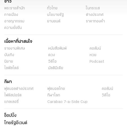
ข่าว
พระราชสำนัก
ทั่วไทย
ในกระแส
การเมือง
นโยบายรัฐ
ต่างประเทศ
อาชญากรรม
ยานยนต์
ราคาทองคำ
ความยั่งยืน
เนื้อหาที่น่าสนใจ
รายงานพิเศษ
หนังสือพิมพ์
คอลัมน์
บันเทิง
ดวง
หวย
นิยาย
วิดีโอ
Podcast
ไลฟ์สไตล์
มัลติมีเดีย
กีฬา
ฟุตบอลต่่างประเทศ
ฟุตบอลไทย
คอลัมน์
ไฟต์สปอร์ต
กีฬาโลก
วิดีโอ
แกลเลอรี่
Carabao 7-a-Side Cup
ช็อปปิ้ง
ไทยรัฐอีเวนต์