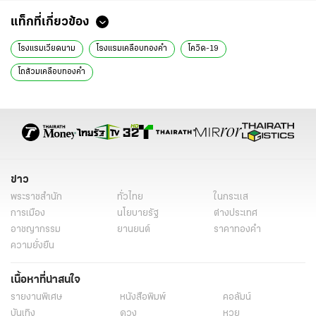
แท็กที่เกี่ยวข้อง
โรงแรมเวียดนาม
โรงแรมเคลือบทองคำ
โควิด-19
โถส้วมเคลือบทองคำ
ข่าว
พระราชสำนัก
ทั่วไทย
ในกระแส
การเมือง
นโยบายรัฐ
ต่างประเทศ
อาชญากรรม
ยานยนต์
ราคาทองคำ
ความยั่งยืน
เนื้อหาที่น่าสนใจ
รายงานพิเศษ
หนังสือพิมพ์
คอลัมน์
บันเทิง
ดวง
หวย