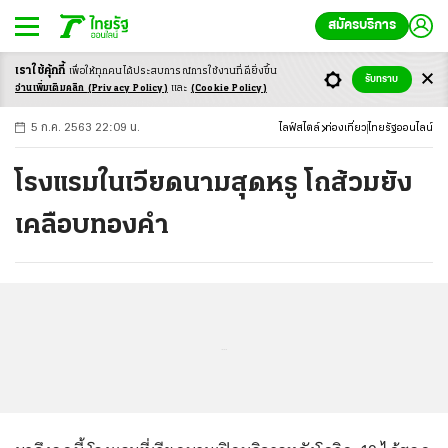
สมัครบริการ
เราใช้คุ้กกี้
เพื่อให้ทุกคนได้ประสบ
การณ์การใช้งานที่ดียิ่งขึ้น
+
ก
ก
-ก
รับทราบ
อ่านเพิ่มเติมคลิก
(Privacy Policy)
และ
(Cookie Policy)
5 ก.ค. 2563 22:09 น.
ไลฟ์สไตล์
ท่องเที่ยว
ไทยรัฐออนไลน์
โรงแรมในเวียดนามสุดหรู โถส้วมยัง
เคลือบทองคำ
...