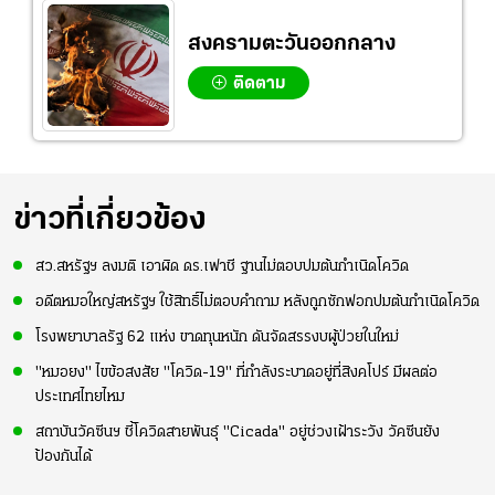
สงครามตะวันออกกลาง
ติดตาม
ข่าวที่เกี่ยวข้อง
สว.สหรัฐฯ ลงมติ เอาผิด ดร.เฟาชี ฐานไม่ตอบปมต้นกำเนิดโควิด
อดีตหมอใหญ่สหรัฐฯ ใช้สิทธิ์ไม่ตอบคำถาม หลังถูกซักฟอกปมต้นกำเนิดโควิด
โรงพยาบาลรัฐ 62 แห่ง ขาดทุนหนัก ดันจัดสรรงบผู้ป่วยในใหม่
"หมอยง" ไขข้อสงสัย "โควิด-19" ที่กำลังระบาดอยู่ที่สิงคโปร์ มีผลต่อ
ประเทศไทยไหม
สถาบันวัคซีนฯ ชี้โควิดสายพันธุ์ "Cicada" อยู่ช่วงเฝ้าระวัง วัคซีนยัง
ป้องกันได้