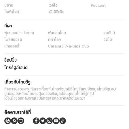
นิยาย
วิดีโอ
Podcast
ไลฟ์สไตล์
มัลติมีเดีย
กีฬา
ฟุตบอลต่่างประเทศ
ฟุตบอลไทย
คอลัมน์
ไฟต์สปอร์ต
กีฬาโลก
วิดีโอ
แกลเลอรี่
Carabao 7-a-Side Cup
ช็อปปิ้ง
ไทยรัฐอีเวนต์
เกี่ยวกับไทยรัฐ
กิจกรรม
ร่วมงานกับเรา
เกี่ยวกับไทยรัฐ
มูลนิธิไทยรัฐ
ศูนย์ข้อมูลไทยรัฐ
FAQ
ศูนย์ช่วยเหลือ
นโยบายคุ้มครองข้อมูลส่วนบุคคลไทยรัฐกรุ๊ป
เงื่อนไขข้อตกลงการใช้บริการ
ติดต่อเรา
ติดต่อโฆษณา
ติดตามเราได้ที่