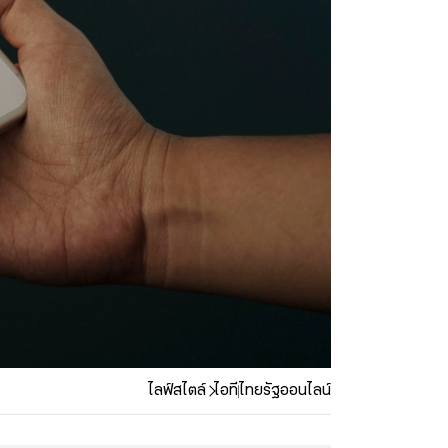
ไลฟ์สไตล์
ไอที
ไทยรัฐออนไลน์