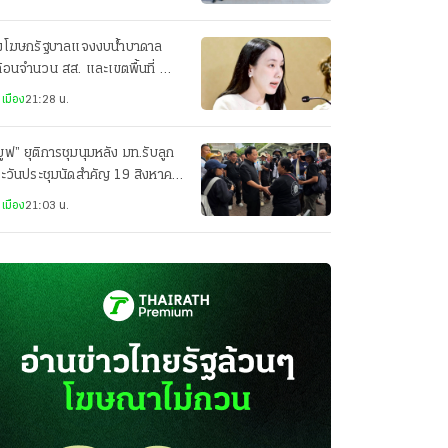
งโฆษกรัฐบาลแจงงบน้ำบาดาล
้อนจำนวน สส. และเขตพื้นที่ ย้ำ
ยค้านได้รับด้วย
เมือง
21:28 น.
มูฟ” ยุติการชุมนุมหลัง มท.รับลูก
ะวันประชุมนัดสำคัญ 19 สิงหาคม
เมือง
21:03 น.