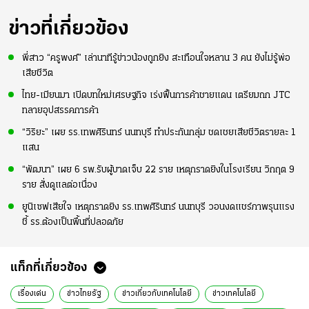
ข่าวที่เกี่ยวข้อง
พี่สาว “ครูพงศ์” เล่านาทีรู้ข่าวน้องถูกยิง สะเทือนใจหลาน 3 คน ยังไม่รู้พ่อ
เสียชีวิต
ไทย-เมียนมา เปิดบทใหม่เศรษฐกิจ เร่งฟื้นการค้าชายแดน เตรียมถก JTC
ทลายอุปสรรคการค้า
“วิริยะ” เผย รร.เทพศิรินทร์ นนทบุรี ทำประกันกลุ่ม ชดเชยเสียชีวิตรายละ 1
แสน
“พัฒนา” เผย 6 รพ.รับผู้บาดเจ็บ 22 ราย เหตุกราดยิงในโรงเรียน วิกฤต 9
ราย สั่งดูแลต่อเนื่อง
ยูนิเซฟเสียใจ เหตุกราดยิง รร.เทพศิรินทร์ นนทบุรี วอนงดแชร์ภาพรุนแรง
ชี้ รร.ต้องเป็นพื้นที่ปลอดภัย
แท็กที่เกี่ยวข้อง
เรื่องเด่น
ข่าวไทยรัฐ
ข่าวเกี่ยวกับเทคโนโลยี
ข่าวเทคโนโลยี