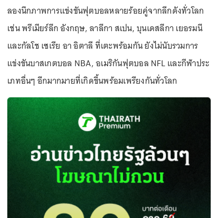
ลองนึกภาพการแข่งขันฟุตบอลหลายร้อยคู่จากลีกดังทั่วโลก
เช่น พรีเมียร์ลีก อังกฤษ, ลาลีกา สเปน, บุนเดสลีกา เยอรมนี
และกัลโช เซเรีย อา อิตาลี ที่เตะพร้อมกัน ยังไม่นับรวมการ
แข่งขันบาสเกตบอล NBA, อเมริกันฟุตบอล NFL และกีฬาประ
เภทอื่นๆ อีกมากมายที่เกิดขึ้นพร้อมเพรียงกันทั่วโลก