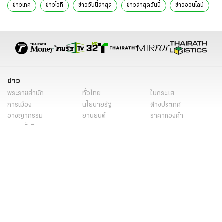
ข่าวเทค
ข่าวไอที
ข่าววันนี้ล่าสุด
ข่าวล่าสุดวันนี้
ข่าวออนไลน์
ข่าวล่าสุด
ข่าววันนี้
เว็บไซต์รายงานสดกีฬา
การแข่งขันกีฬาเรียลไทม์
เทคโนโลยีการรายงานกีฬา
ฟุตบอลพรีเมียร์ลีก
บาสเกตบอลNBA
NBA
พรีเมียร์ลีก
การวิเคราะห์ข้อมูลกีฬา
ข่าว
พระราชสำนัก
ทั่วไทย
ในกระแส
การเมือง
นโยบายรัฐ
ต่างประเทศ
อาชญากรรม
ยานยนต์
ราคาทองคำ
ความยั่งยืน
เนื้อหาที่น่าสนใจ
รายงานพิเศษ
หนังสือพิมพ์
คอลัมน์
บันเทิง
ดวง
หวย
นิยาย
วิดีโอ
Podcast
ไลฟ์สไตล์
มัลติมีเดีย
กีฬา