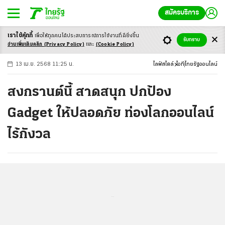
สมัครบริการ
เราใช้คุ้กกี้
เพื่อให้ทุกคนได้ประสบ
การณ์การใช้งานที่ดียิ่งขึ้น
+
ก
ก
-ก
รับทราบ
อ่านเพิ่มเติมคลิก
(Privacy Policy)
และ
(Cookie Policy)
13 เม.ย. 2568 11:25 น.
ไลฟ์สไตล์
ไอที
ไทยรัฐออนไลน์
สงกรานต์นี้ สาดสนุก ปกป้อง
Gadget ให้ปลอดภัย ท่องโลกออนไลน์
ไร้กังวล
...