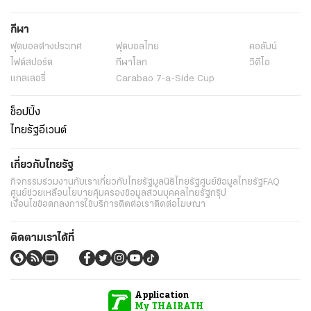
กีฬา
ฟุตบอลต่่างประเทศ
ฟุตบอลไทย
คอลัมน์
ไฟต์สปอร์ต
กีฬาโลก
วิดีโอ
แกลเลอรี่
Carabao 7-a-Side Cup
ช็อปปิ้ง
ไทยรัฐอีเวนต์
เกี่ยวกับไทยรัฐ
กิจกรรม
ร่วมงานกับเรา
เกี่ยวกับไทยรัฐ
มูลนิธิไทยรัฐ
ศูนย์ข้อมูลไทยรัฐ
FAQ
ศูนย์ช่วยเหลือ
นโยบายคุ้มครองข้อมูลส่วนบุคคลไทยรัฐกรุ๊ป
เงื่อนไขข้อตกลงการใช้บริการ
ติดต่อเรา
ติดต่อโฆษณา
ติดตามเราได้ที่
Application
My THAIRATH