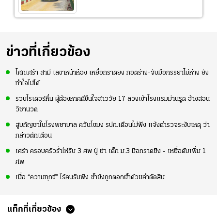
ข่าวที่เกี่ยวข้อง
โศกเศร้า สามี เลขาหน้าห้อง เหยื่อกราดยิง กอดร่าง-จับมือภรรยาไม่ห่าง ยัง
ทำใจไม่ได้
รวบไรเดอร์หื่น ผู้ต้องหาคดีขืนใจสาววัย 17 ลวงเข้าโรงแรมม่านรูด อ้างสอน
วิชานวด
สูบกัญชาในโรงพยาบาล ควันโขมง รปภ.เตือนไม่ฟัง แจ้งตำรวจระงับเหตุ ว่า
กล่าวตักเตือน
เศร้า ครอบครัวร่ำไห้รับ 3 ศพ ปู่ ย่า เด็ก ม.3 มือกราดยิง - เหยื่อดับเพิ่ม 1
ศพ
เมื่อ “ความทุกข์” ไร้คนรับฟัง ซ้ำยังถูกตอกย้ำด้วยคำตัดสิน
แท็กที่เกี่ยวข้อง