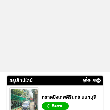
...
สรุปไทม์ไลน์
ดูทั้งหมด
กราดยิงเทพศิรินทร์ นนทบุรี
ติดตาม