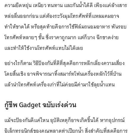
ความยืดหยุ่น เหนียว ทนทาน และกันน้ำได้ดี เพียงแค่ล้างสาร
หล่อลื่นออกก่อน แต่ต้องระวังมุมโทรศัพท์ที่แหลมคมอาจ
ทำให้ขาดได้ หรือสุดท้ายคือการใช้ฟิล์มถนอมอาหาร พันรอบ
โทรศัพท์หลายๆ ชั้น ซึ่งราคาถูกมาก แต่ก็บาง ฉีกขาดง่าย
และทำให้ใช้งานโทรศัพท์แทบไม่ได้เลย
อย่างไรก็ตาม วิธีป้องกันที่ดีที่สุดคือการหลีกเลี่ยงความเสี่ยง
โดยสิ้นเชิง อาจพิจารณาทิ้งสมาร์ทโฟนเครื่องหลักไว้ที่บ้าน
แล้วนำโทรศัพท์เครื่องเก่าที่ไม่ค่อยมีค่ามาใช้ลุยน้ำแทน
กู้ชีพ Gadget ฉบับเร่งด่วน
แม้จะป้องกันดีแค่ไหน อุบัติเหตุก็อาจเกิดขึ้นได้ หากอุปกรณ์
อิเล็กทรอนิกส์ของคุณพลาดท่าเปียกน้ำ สิ่งสำคัญที่สุดคือการ