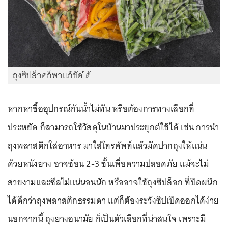
ถุงซิปล็อคก็พอแก้ขัดได้
หากหาซื้ออุปกรณ์กันน้ำไม่ทัน หรือต้องการทางเลือกที่
ประหยัด ก็สามารถใช้วัสดุในบ้านมาประยุกต์ใช้ได้ เช่น การนำ
ถุงพลาสติกใส่อาหาร มาใส่โทรศัพท์แล้วมัดปากถุงให้แน่น
ด้วยหนังยาง อาจซ้อน 2-3 ชั้นเพื่อความปลอดภัย แม้จะไม่
สวยงามและซีลไม่แน่นอนนัก หรืออาจใช้ถุงซิปล็อก ที่ปิดผนึก
ได้ดีกว่าถุงพลาสติกธรรมดา แต่ก็ต้องระวังซิปเปิดออกได้ง่าย
นอกจากนี้ ถุงยางอนามัย ก็เป็นตัวเลือกที่น่าสนใจ เพราะมี