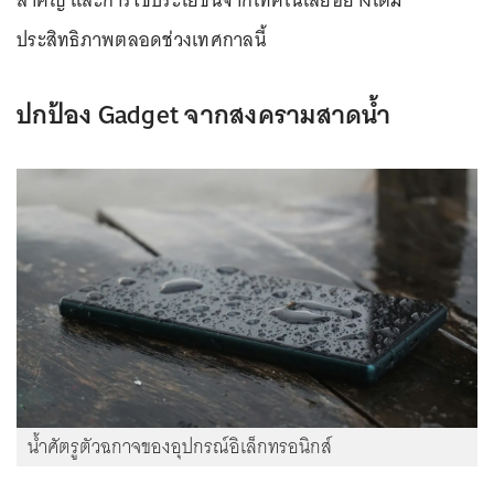
สำคัญ และการใช้ประโยชน์จากเทคโนโลยีอย่างเต็ม
ประสิทธิภาพตลอดช่วงเทศกาลนี้
ปกป้อง Gadget จากสงครามสาดน้ำ
น้ำศัตรูตัวฉกาจของอุปกรณ์อิเล็กทรอนิกส์