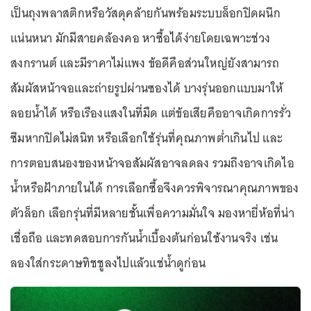
เป็นถุงพลาสติกหรือวัสดุคล้ายกันพร้อมระบบล็อกปิดผนึก
แน่นหนา มักมีสายคล้องคอ หาซื้อได้ง่ายโดยเฉพาะช่วง
สงกรานต์ และมีราคาไม่แพง ข้อดีคือส่วนใหญ่ยังสามารถ
สัมผัสหน้าจอและถ่ายรูปผ่านซองได้ บางรุ่นออกแบบมาให้
ลอยน้ำได้ หรือเรืองแสงในที่มืด แต่ข้อเสียคืออาจเกิดการรั่ว
ซึมหากปิดไม่สนิท หรือเลือกใช้รุ่นที่คุณภาพต่ำเกินไป และ
การตอบสนองของหน้าจอสัมผัสอาจลดลง รวมถึงอาจเกิดไอ
น้ำหรือฝ้าภายในได้ การเลือกซื้อจึงควรพิจารณาคุณภาพของ
ตัวล็อก เลือกรุ่นที่มีหลายชั้นเพื่อความมั่นใจ มองหายี่ห้อที่น่า
เชื่อถือ และทดสอบการกันน้ำเบื้องต้นก่อนใช้งานจริง เช่น
ลองใส่กระดาษทิชชูลงไปแล้วแช่น้ำดูก่อน