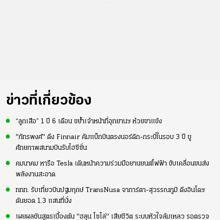
...
ข่าวที่เกี่ยวข้อง
“ลูกเสือ” 1 ปี 6 เดือน ขย้ำเจ้าหน้าที่อุทยานฯ ห้วยขาแข้ง
"ภัทรพงศ์" ดึง Finnair คัมแบ็กบินตรงนอร์ดิก-กระบี่ในรอบ 3 ปี ชู
ศักยภาพสนามบินรับไฮซีซั่น
คมนาคม หารือ Tesla เดินหน้าความร่วมมือยานยนต์ไฟฟ้า ขับเคลื่อนขนส่ง
พลังงานสะอาด
ททท. รับเที่ยวบินปฐมฤกษ์ TransNusa จาการ์ตา-สุวรรณภูมิ ดึงอินโดฯ
ดันยอด 1.3 แสนที่นั่ง
เผยผลชันสูตรเบื้องต้น "ฮลุน โซโล่" เสียชีวิต ระบบหัวใจล้มเหลว รอตรวจ