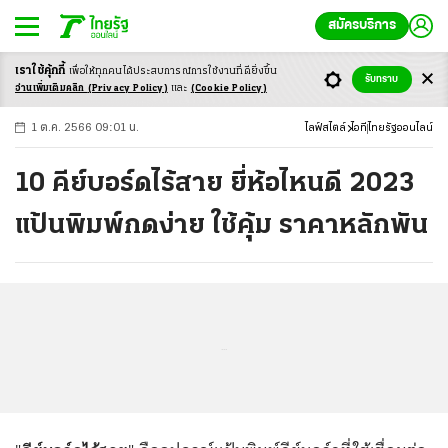
สมัครบริการ
เราใช้คุ้กกี้
เพื่อให้ทุกคนได้ประสบ
การณ์การใช้งานที่ดียิ่งขึ้น
+
ก
ก
-ก
รับทราบ
อ่านเพิ่มเติมคลิก
(Privacy Policy)
และ
(Cookie Policy)
1 ต.ค. 2566 09:01 น.
ไลฟ์สไตล์
ไอที
ไทยรัฐออนไลน์
10 คีย์บอร์ดไร้สาย ยี่ห้อไหนดี 2023
แป้นพิมพ์กดง่าย ใช้คุ้ม ราคาหลักพัน
...