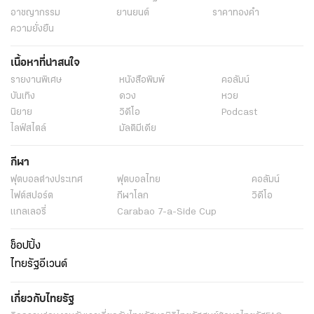
อาชญากรรม
ยานยนต์
ราคาทองคำ
ความยั่งยืน
เนื้อหาที่น่าสนใจ
รายงานพิเศษ
หนังสือพิมพ์
คอลัมน์
บันเทิง
ดวง
หวย
นิยาย
วิดีโอ
Podcast
ไลฟ์สไตล์
มัลติมีเดีย
กีฬา
ฟุตบอลต่่างประเทศ
ฟุตบอลไทย
คอลัมน์
ไฟต์สปอร์ต
กีฬาโลก
วิดีโอ
แกลเลอรี่
Carabao 7-a-Side Cup
ช็อปปิ้ง
ไทยรัฐอีเวนต์
เกี่ยวกับไทยรัฐ