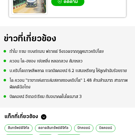
ติดตาม
ข่าวที่เกี่ยวข้อง
ทำไม แซม แบงก์แมน ฟรายด์ จึงรอดจากฤดูหนาวคริปโตฯ
ควอน โด-ฮยอง เย่อหยิ่ง หลอกลวง ล้มเหลว
บ.คริปโตเกาหลีพลาด แจกบิตคอยน์ 6.2 แสนเหรียญ ให้ลูกค้านับร้อยราย
โด ควอน "ราชาแห่งการล่มสลายของคริปโต" 1.48 ล้านล้านบาท สารภาพ
ผิดคดีฉ้อโกง
บิตคอยน์ อีเทอร์เรียม กับอนาคตในไตรมาส 3
แท็กที่เกี่ยวข้อง
สินทรัพย์ดิจิทัล
ตลาดสินทรัพย์ดิจิทัล
บิทคอยน์
บิตคอยน์