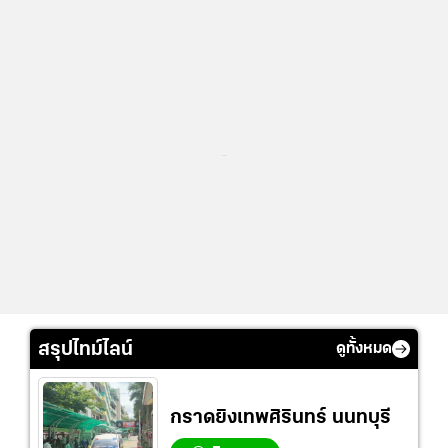
...
สรุปไทม์ไลน์
ดูทั้งหมด
กราดยิงเทพศิรินทร์ นนทบุรี