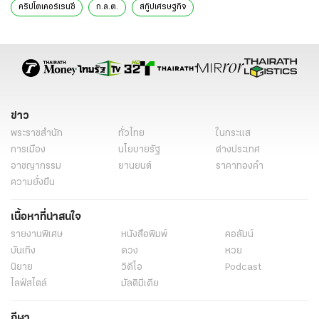
คริปโตเคอร์เรนซี
ก.ล.ต.
สกู๊ปเศรษฐกิจ
ข่าว
พระราชสำนัก
ทั่วไทย
ในกระแส
การเมือง
นโยบายรัฐ
ต่างประเทศ
อาชญากรรม
ยานยนต์
ราคาทองคำ
ความยั่งยืน
เนื้อหาที่น่าสนใจ
รายงานพิเศษ
หนังสือพิมพ์
คอลัมน์
บันเทิง
ดวง
หวย
นิยาย
วิดีโอ
Podcast
ไลฟ์สไตล์
มัลติมีเดีย
กีฬา