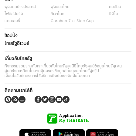
ฟุตบอลต่่างประเทศ
ฟุตบอลไทย
คอลัมน์
ไฟต์สปอร์ต
กีฬาโลก
วิดีโอ
แกลเลอรี่
Carabao 7-a-Side Cup
ช็อปปิ้ง
ไทยรัฐอีเวนต์
เกี่ยวกับไทยรัฐ
กิจกรรม
ร่วมงานกับเรา
เกี่ยวกับไทยรัฐ
มูลนิธิไทยรัฐ
ศูนย์ข้อมูลไทยรัฐ
FAQ
ศูนย์ช่วยเหลือ
นโยบายคุ้มครองข้อมูลส่วนบุคคลไทยรัฐกรุ๊ป
เงื่อนไขข้อตกลงการใช้บริการ
ติดต่อเรา
ติดต่อโฆษณา
ติดตามเราได้ที่
Application
My THAIRATH