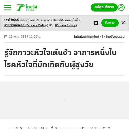
สมัครบริการ
เราใช้คุ้กกี้
เพื่อให้ทุกคนได้ประสบ
การณ์การใช้งานที่ดียิ่งขึ้น
+
ก
ก
-ก
รับทราบ
อ่านเพิ่มเติมคลิก
(Privacy Policy)
และ
(Cookie Policy)
19 พ.ค. 2567 11:27 น.
ไลฟ์สไตล์
ไลฟ์สไตล์ 45+
ไทยรัฐออนไลน์
รู้จักภาวะหัวใจเต้นช้า อาการหนึ่งใน
โรคหัวใจที่มักเกิดกับผู้สูงวัย
...