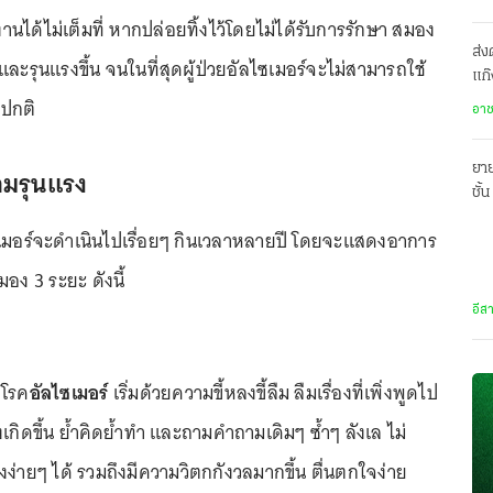
านได้ไม่เต็มที่ หากปล่อยทิ้งไว้โดยไม่ได้รับการรักษา สมอง
ส่ง
ละรุนแรงขึ้น จนในที่สุดผู้ป่วยอัลไซเมอร์จะไม่สามารถใช้
แก๊
ปร
มปกติ
อา
ยาย
มรุนแรง
ชั้
พร้
มอร์จะดำเนินไปเรื่อยๆ กินเวลาหลายปี โดยจะแสดงอาการ
อง 3 ระยะ ดังนี้
อีส
ยโรค
อัลไซเมอร์
เริ่มด้วยความขี้หลงขี้ลืม ลืมเรื่องที่เพิ่งพูดไป
ิ่งเกิดขึ้น ย้ำคิดย้ำทำ และถามคำถามเดิมๆ ซ้ำๆ ลังเล ไม่
งง่ายๆ ได้ รวมถึงมีความวิตกกังวลมากขึ้น ตื่นตกใจง่าย