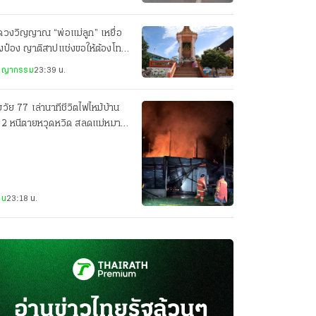
ดวงวิญญาณ “พ่อแม่ลูก” เหยื่อ
งป๋อง ญาติสาปแช่งขอให้ต้องโทษ
ะหาร
ชญากรรม
23:39 น.
วัย 77 เล่านาทีชีวิตไฟไหม้บ้าน
น 2 หนีตายหวุดหวิด สลดแม่หมา
อมลูกน้อยดับ 7 ตัว
าน
23:18 น.