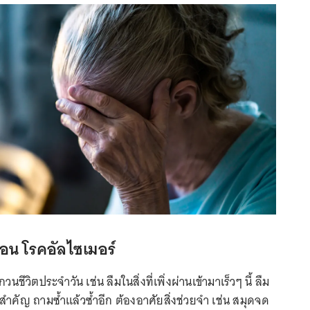
อน โรคอัลไซเมอร์
นชีวิตประจำวัน เช่น ลืมในสิ่งที่เพิ่งผ่านเข้ามาเร็วๆ นี้ ลืม
สำคัญ ถามซ้ำแล้วซ้ำอีก ต้องอาศัยสิ่งช่วยจำ เช่น สมุดจด