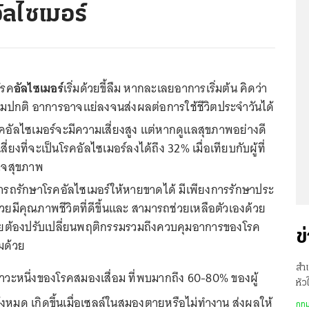
ลไซเมอร์
โรค
อัลไซเมอร์
เริ่มด้วยขี้ลืม หากละเลยอาการเริ่มต้น คิดว่า
้ลืมปกติ อาการอาจแย่ลงจนส่งผลต่อการใช้ชีวิตประจำวันได้
ุ์โรคอัลไซเมอร์จะมีความเสี่ยงสูง แต่หากดูแลสุขภาพอย่างดี
งที่จะเป็นโรคอัลไซเมอร์ลงได้ถึง 32% เมื่อเทียบกับผู้ที่
่ใจสุขภาพ
ามารถรักษาโรคอัลไซเมอร์ให้หายขาดได้ มีเพียงการรักษาประ
่วยมีคุณภาพชีวิตที่ดีขึ้นและ สามารถช่วยเหลือตัวเองด้วย
้ป่วยต้องปรับเปลี่ยนพฤติกรรมรวมถึงควบคุมอาการของโรค
ข
วมด้วย
สำเ
าวะหนึ่งของโรคสมองเสื่อม ที่พบมากถึง 60-80% ของผู้
หัว
้งหมด เกิดขึ้นเมื่อเซลล์ในสมองตายหรือไม่ทำงาน ส่งผลให้
รพ.
กทม