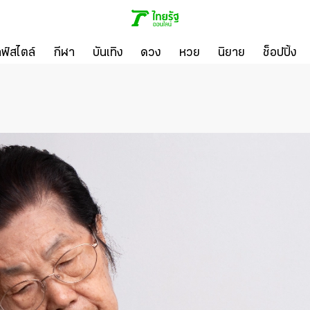
ลฟ์สไตล์
กีฬา
บันเทิง
ดวง
หวย
นิยาย
ช็อปปิ้ง