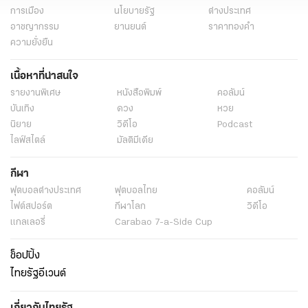
การเมือง
นโยบายรัฐ
ต่างประเทศ
อาชญากรรม
ยานยนต์
ราคาทองคำ
ความยั่งยืน
เนื้อหาที่น่าสนใจ
รายงานพิเศษ
หนังสือพิมพ์
คอลัมน์
บันเทิง
ดวง
หวย
นิยาย
วิดีโอ
Podcast
ไลฟ์สไตล์
มัลติมีเดีย
กีฬา
ฟุตบอลต่่างประเทศ
ฟุตบอลไทย
คอลัมน์
ไฟต์สปอร์ต
กีฬาโลก
วิดีโอ
แกลเลอรี่
Carabao 7-a-Side Cup
ช็อปปิ้ง
ไทยรัฐอีเวนต์
เกี่ยวกับไทยรัฐ