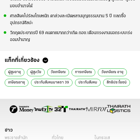
มอบอำนาจได้
ศาลสิงคโปร์ลงโทษหนัก ตาล่วงละเมิดหลานบุญธรรมนาน 5 ปี แลกซื้อ
อุปกรณ์ศิลปะ
วิกฤตประชากรปี 69 คนตายมากกว่าเกิด กอช.เตือนแรงงานนอกระบบเร่ง
ออมบำนาญ
แท็กที่เกี่ยวข้อง
ผู้สูงอายุ
ผู้สูงวัย
วัยเกษียณ
การเกษียณ
วัยเกษียณ อายุ
เกษียณอายุ
ประกันสังคมมาตรา 39
ประกันสังคม
สิทธิประโยชน์
พระราชบัญญัติผู้สูงอายุ
การดูแลสุขภาพ
รักษาพยาบาล
บัตรทอง
บัตรทอง ประกันสังคม
สวัสดิการ
ข่าว
พระราชสำนัก
ทั่วไทย
ในกระแส