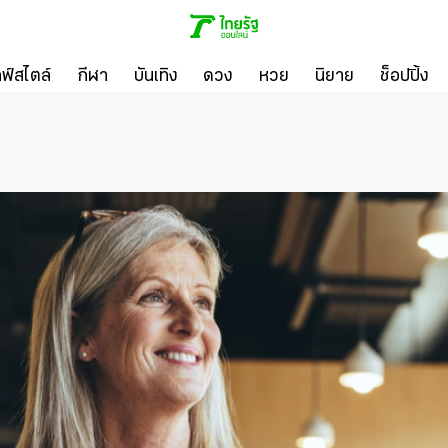
ลฟ์สไตล์
กีฬา
บันเทิง
ดวง
หวย
นิยาย
ช็อปปิ้ง