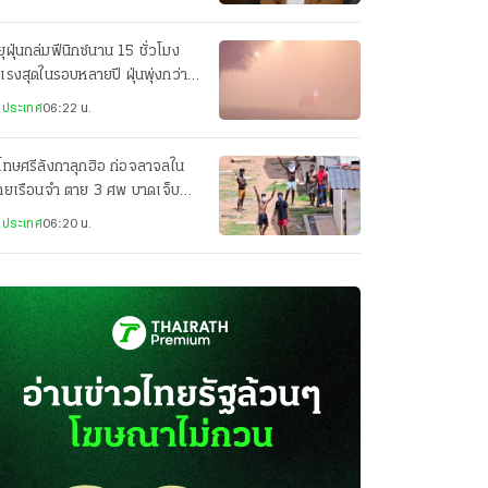
ุฝุ่นถล่มฟีนิกซ์นาน 15 ชั่วโมง
แรงสุดในรอบหลายปี ฝุ่นพุ่งกว่า
000 ไมโครกรัม/ลบ.ม.
งประเทศ
06:22 น.
โทษศรีลังกาลุกฮิอ ก่อจลาจลใน
ายเรือนจำ ตาย 3 ศพ บาดเจ็บ
ราย คาดเอี่ยวแก๊งค้ายา
งประเทศ
06:20 น.