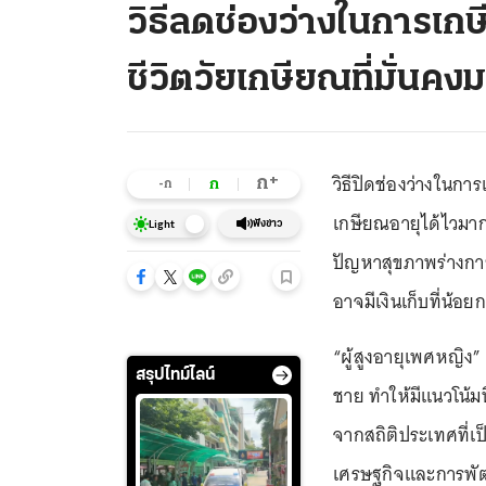
วิธีลดช่องว่างในการเกษ
ชีวิตวัยเกษียณที่มั่นคง
วิธีปิดช่องว่างในกา
+
ก
ก
-ก
เกษียณอายุได้ไวมาก
ฟังข่าว
Light
ปัญหาสุขภาพร่างกาย 
อาจมีเงินเก็บที่น้อยกว
“ผู้สูงอายุเพศหญิง”
สรุปไทม์ไลน์
ชาย ทำให้มีแนวโน้ม
จากสถิติประเทศที่เ
เศรษฐกิจและการพัฒ