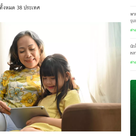
ทั้งหมด 38 ประเทศ
พาย
รุน
6,
ต่า
นัก
หล
23 
ต่า