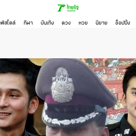
ลฟ์สไตล์
กีฬา
บันเทิง
ดวง
หวย
นิยาย
ช็อปปิ้ง