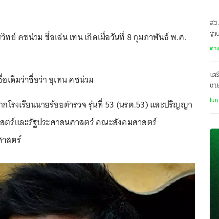
สว.
ทย์ คชน่วม ชื่อเล่น เทน เกิดเมื่อวันที่ 8 กุมภาพันธ์ พ.ศ.
ฐาน
ต่า
เตร
ีชื่อเดิมว่าชื่อว่า อุเทน คชน่วม
ชา
ฌา
กโรงเรียนนายร้อยตำรวจ รุ่นที่ 53 (นรต.53) และปริญญา
ในก
าสตร์และรัฐประศาสนศาสตร์ คณะสังคมศาสตร์
ศาสตร์