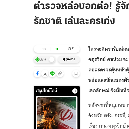
ตำรวจหล่อบอกต่อ! รู้จัก
รักชาติ เล่นละครเก่ง
ใครจะคิดว่ารับเล่น
+
ก
ก
-ก
จตุรวิทย์ คชน่วม 
ฟังข่าว
Light
คอละครจะคุ้นหน้าคุ
หล่อและนักแสดงตัว
เอกลักษณ์ จึงเป็นท
สรุปไทม์ไลน์
หลังจากที่หนุ่มเทน เ
จังหวัด ตรัง, กระบี่
เรื่อง เทน-จตุรวิทย