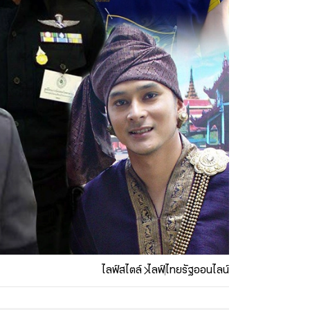
ไลฟ์สไตล์
ไลฟ์
ไทยรัฐออนไลน์