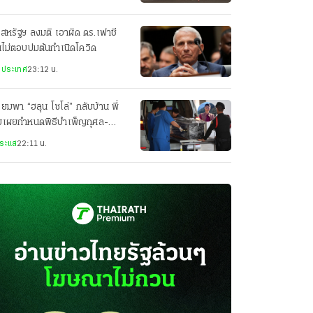
สหรัฐฯ ลงมติ เอาผิด ดร.เฟาชี
ไม่ตอบปมต้นกำเนิดโควิด
งประเทศ
23:12 น.
ียมพา “ฮลุน โซโล่” กลับบ้าน พี่
ยเผยกำหนดพิธีบำเพ็ญกุศล-
ปนกิจศพ
ระแส
22:11 น.