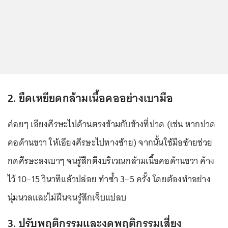
2. ยืดเหยียดกล้ามเนื้อคออย่างเบามือ
ค่อยๆ เอียงศีรษะไปด้านตรงข้ามกับข้างที่ปวด (เช่น หากปวด
คอด้านขวา ให้เอียงศีรษะไปทางซ้าย) จากนั้นใช้มือซ้ายช่วย
กดศีรษะลงเบาๆ จนรู้สึกตึงบริเวณกล้ามเนื้อคอด้านขวา ค้าง
ไว้ 10–15 วินาทีแล้วปล่อย ทำซ้ำ 3–5 ครั้ง โดยต้องทำอย่าง
นุ่มนวลและไม่ฝืนจนรู้สึกเจ็บแปลบ
3. ปรับพฤติกรรมและงดพฤติกรรมเสี่ยง