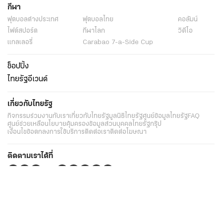
กีฬา
ฟุตบอลต่่างประเทศ
ฟุตบอลไทย
คอลัมน์
ไฟต์สปอร์ต
กีฬาโลก
วิดีโอ
แกลเลอรี่
Carabao 7-a-Side Cup
ช็อปปิ้ง
ไทยรัฐอีเวนต์
เกี่ยวกับไทยรัฐ
กิจกรรม
ร่วมงานกับเรา
เกี่ยวกับไทยรัฐ
มูลนิธิไทยรัฐ
ศูนย์ข้อมูลไทยรัฐ
FAQ
ศูนย์ช่วยเหลือ
นโยบายคุ้มครองข้อมูลส่วนบุคคลไทยรัฐกรุ๊ป
เงื่อนไขข้อตกลงการใช้บริการ
ติดต่อเรา
ติดต่อโฆษณา
ติดตามเราได้ที่
Application
My THAIRATH