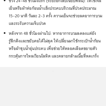
ช่วง 24–48 ชั่วโมงแรก (ระยะอักเสบเฉียบพลัน): ให้ใช้เจล
เย็นหรือผ้าห่อก้อนน้ำแข็งประคบบริเวณที่ปวดประมาณ
15–20 นาที วันละ 2–3 ครั้ง
ความเย็น
จะช่วยลดอาการบวม
และระงับความเจ็บปวด
หลังจาก 48 ชั่วโมงผ่านไป: หากอาการบวมลดลงแต่ยัง
รู้สึกตึงและขยับคอได้ไม่สุด ให้เปลี่ยนมาใช้กระเป๋าน้ำร้อน
หรือผ้าชุบน้ำอุ่นประคบ เพื่อช่วยให้หลอดเลือดขยายตัว
กระตุ้นการไหลเวียนโลหิต และคลายกล้ามเนื้อที่หดเกร็ง
...