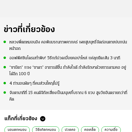
ข่าวที่เกี่ยวข้อง
หลวงพี่ตกหมอนอิง คอพับมรณภาพคาแคร่ เผยสูบบุหรี่จัดก่อนตายบ่นแน่น
หน้าอก
ออฟฟิศซินโดรมทำพิษ! วิธีแก้ปวดเมื่อยคอบ่าไหล่ แค่ลุกยืดเส้น 3 นาที
“ซาบีดา” แจง “ชาดา” อาการดีขึ้น กำลังใจดี กำลังรักษาด้วยการดามคอ อยู่
ได้อีก 100 ปี
4 ท่านอนผิดๆ ที่คนส่วนใหญ่ไม่รู้
จับตานาทีที่ 15 คนดิจิทัลเสี่ยงเป็นมนุษย์โบราณ 6 ขวบ สูงวัยอันตรายกว่าที่
คิด
แท็กที่เกี่ยวข้อง
นอนตกหมอน
วิธีแก้ตกหมอน
ปวดคอ
คอเคล็ด
ความเชื่อ