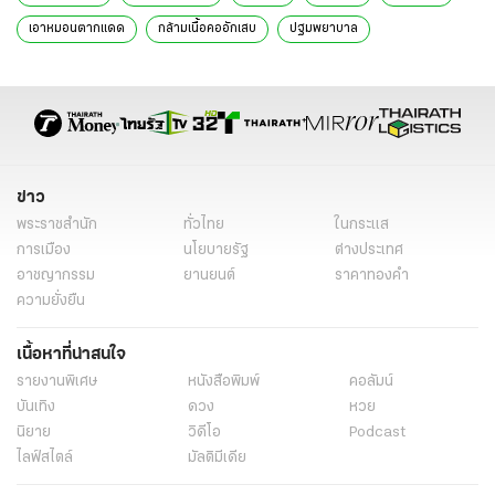
เอาหมอนตากแดด
กล้ามเนื้อคออักเสบ
ปฐมพยาบาล
ลดอาการปวดคอ
การประคบเย็น
การประคบร้อน
การเลือกหมอน
ข่าว
พระราชสำนัก
ทั่วไทย
ในกระแส
การเมือง
นโยบายรัฐ
ต่างประเทศ
อาชญากรรม
ยานยนต์
ราคาทองคำ
ความยั่งยืน
เนื้อหาที่น่าสนใจ
รายงานพิเศษ
หนังสือพิมพ์
คอลัมน์
บันเทิง
ดวง
หวย
นิยาย
วิดีโอ
Podcast
ไลฟ์สไตล์
มัลติมีเดีย