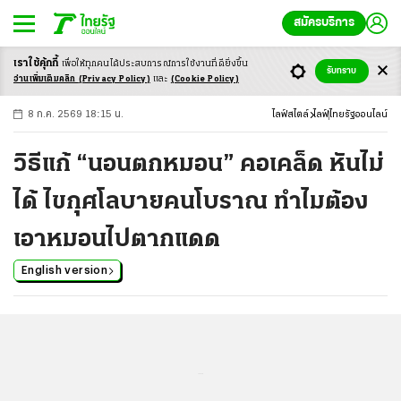
สมัครบริการ
เราใช้คุ้กกี้
เพื่อให้ทุกคนได้ประสบ
การณ์การใช้งานที่ดียิ่งขึ้น
+
ก
ก
-ก
รับทราบ
อ่านเพิ่มเติมคลิก
(Privacy Policy)
และ
(Cookie Policy)
8 ก.ค. 2569 18:15 น.
ไลฟ์สไตล์
ไลฟ์
ไทยรัฐออนไลน์
วิธีแก้ “นอนตกหมอน” คอเคล็ด หันไม่
ได้ ไขกุศโลบายคนโบราณ ทำไมต้อง
เอาหมอนไปตากแดด
English version
...