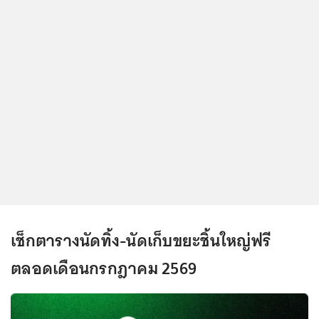
เช็กตารางนัดทิ้ง-นัดเก็บขยะชิ้นใหญ่ฟรี
ตลอดเดือนกรกฎาคม 2569