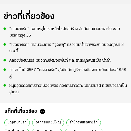
ข่าวที่เกี่ยวข้อง
"เขตบางรัก" เผยเหตุโครงเหล็กไซต์ก่อสร้าง ล้มทับคนงานบาดเจ็บ ซอย
เจริญกรุง 36
"เขตบางรัก" เตือนจะมีการ "จุดพลุ" กลางแม่น้ำเจ้าพระยา คืนวันศุกร์ที่ 3
ก.ค.นี้
คลองช่องนนทรี แนวทางส่งมอบพื้นที่ และสาเหตุกลิ่นเหม็น น้ำดำ
วาเลนไทน์ 2567 "เขตบางรัก" สุดคึกคัก คู่รักจองคิวจดทะเบียนสมรส 898
คู่
หนุ่มอุตรดิตถ์กับสาวเมืองเพชร ควงกันมาจดทะเบียนสมรส ที่เขตบางรักเป็น
คู่แรก
แท็กที่เกี่ยวข้อง
ปัญหาบ้านรก
จัดการขยะชิ้นใหญ่
สำนักงานเขตบางรัก