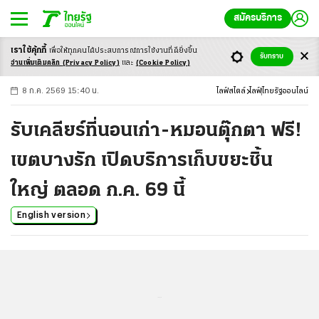
สมัครบริการ
เราใช้คุ้กกี้
เพื่อให้ทุกคนได้ประสบ
การณ์การใช้งานที่ดียิ่งขึ้น
+
ก
ก
-ก
รับทราบ
อ่านเพิ่มเติมคลิก
(Privacy Policy)
และ
(Cookie Policy)
8 ก.ค. 2569 15:40 น.
ไลฟ์สไตล์
ไลฟ์
ไทยรัฐออนไลน์
รับเคลียร์ที่นอนเก่า-หมอนตุ๊กตา ฟรี!
เขตบางรัก เปิดบริการเก็บขยะชิ้น
ใหญ่ ตลอด ก.ค. 69 นี้
English version
...