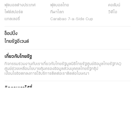
ฟุตบอลต่่างประเทศ
ฟุตบอลไทย
คอลัมน์
ไฟต์สปอร์ต
กีฬาโลก
วิดีโอ
แกลเลอรี่
Carabao 7-a-Side Cup
ช็อปปิ้ง
ไทยรัฐอีเวนต์
เกี่ยวกับไทยรัฐ
กิจกรรม
ร่วมงานกับเรา
เกี่ยวกับไทยรัฐ
มูลนิธิไทยรัฐ
ศูนย์ข้อมูลไทยรัฐ
FAQ
ศูนย์ช่วยเหลือ
นโยบายคุ้มครองข้อมูลส่วนบุคคลไทยรัฐกรุ๊ป
เงื่อนไขข้อตกลงการใช้บริการ
ติดต่อเรา
ติดต่อโฆษณา
ติดตามเราได้ที่
Application
My THAIRATH